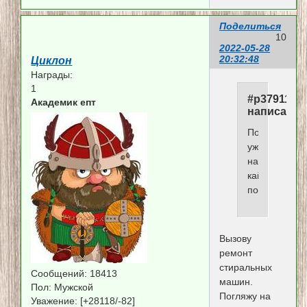
Поделиться
10
2022-05-28
20:32:48
Циклон
Награды:
1
#p379117,
Академик епт
написал(а)
Пора
уже
начинать
кайены
полюблять.
Вызову
ремонт
стиральных
Сообщений:
18413
машин.
Пол:
Мужской
Погляжу на
Уважение:
[+28118/-82]