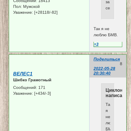
Сообщений:
18413
за
Пол:
Мужской
сезон.
Уважение:
[+28118/-82]
Так я не
люблю БМВ.
+3
Поделиться
8
2022-05-28
20:30:40
ВЕЛЕС1
Шибко Грамотный
Сообщений:
171
Циклон
Уважение:
[+434/-3]
написал(а)
Так
я
не
люблю
БМВ.