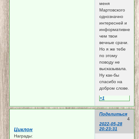
меня
Мартовского
однозначно
интересней и
информативней
чем твои
вечные срачи.
Но я же тебе
по этому
поводу не
высказывала.
Ну как-бы
спасибо на
добром слове.
+1
Поделиться
4
2022-05-28
20:23:31
Циклон
Награды: