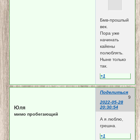
Бмв-прошлый
век.
Пора уже
начинать
кайены
полюблять.
Ныне только
так.
+1
Поделиться
9
2022-05-28
20:30:54
Юля
мимо пробегающий
А я люблю,
грешна.
+1