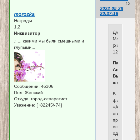
13
2022-05-28
20:37:16
morozka
Награды:
1,2
Дмитрий
Инквизитор
Медведев,
.:
... какими мы были смешными и
[28.05.2022
глупыми...
12:50]
Пал
Андреич,
Вы
шпион?
Сообщений:
46306
Пол:
Женский
В
Откуда:
город-сепаратист
фильме
Уважение:
[+82245/-74]
«Адъютант
его
превосходит
есть
одна
культовая