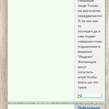
страшные
люди.Только
на вертолётах
передвигаются.
Я на них как-
то
поглядел,да и
сам подвиг
совершил:поменял
подшипники в
машинке
"Индезит"
Желающие
могут
погуглить
ютуб.Чтобы
знать-шо это
такое.
+1
Поделиться