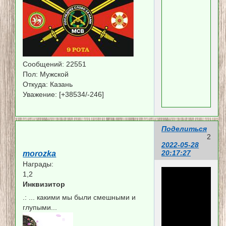
Сообщений:
22551
Пол:
Мужской
Откуда:
Казань
Уважение:
[+38534/-246]
Поделиться
2
2022-05-28
20:17:27
morozka
Награды:
1,2
Инквизитор
.:
... какими мы были смешными и
глупыми...