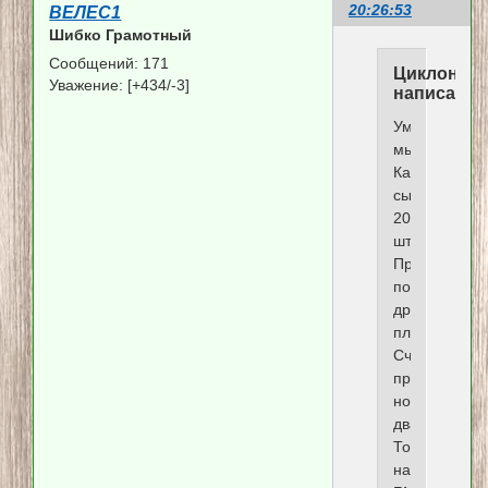
20:26:53
ВЕЛЕС1
Шибко Грамотный
Сообщений:
171
Циклон
Уважение:
[+434/-3]
написал(а)
Умная
мысль.
Как
сыкономить
20
штук?
Просто
позови
другого
плиточника.
Сча
приехал
номер
два.
Тоже
на