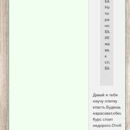
БМВ.
На
тот
раз
новая
БМВ.
Ибо
жадность
ведет
к
старой
БМВ.
.
Давай я тебя
научу плитку
класть.Будешь
нарасхват,обещаю.
Курс стоит
недорого.Отобъёш