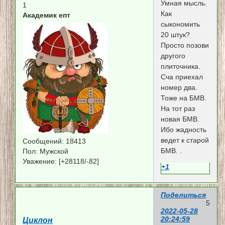
Умная мысль.
1
Как
Академик епт
сыкономить
20 штук?
Просто позови
другого
плиточника.
Сча приехал
номер два.
Тоже на БМВ.
На тот раз
новая БМВ.
Ибо жадность
ведет к старой
Сообщений:
18413
БМВ. .
Пол:
Мужской
Уважение:
[+28118/-82]
+1
Поделиться
5
2022-05-28
20:24:59
Циклон