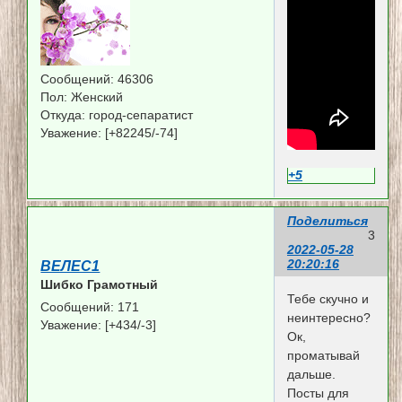
Сообщений:
46306
Пол:
Женский
Откуда:
город-сепаратист
Уважение:
[+82245/-74]
+5
Поделиться
3
2022-05-28
20:20:16
ВЕЛЕС1
Шибко Грамотный
Тебе скучно и
Сообщений:
171
неинтересно?
Уважение:
[+434/-3]
Ок,
проматывай
дальше.
Посты для