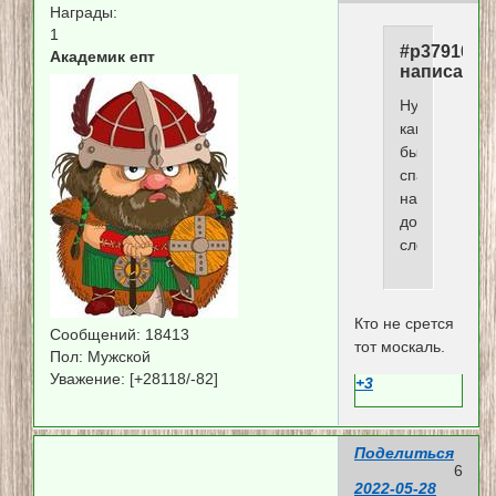
Награды:
1
#p379109,
Академик епт
написал(а)
Ну
как-
бы
спасибо
на
добром
слове.
Кто не срется
Сообщений:
18413
тот москаль.
Пол:
Мужской
Уважение:
[+28118/-82]
+3
Поделиться
6
2022-05-28