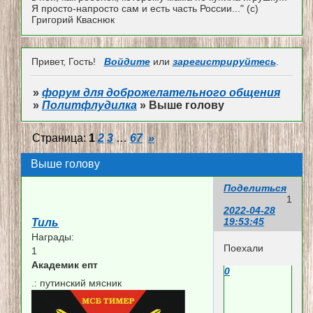
Я просто-напросто сам и есть часть России..." (с)
Григорий Кваснюк
Привет, Гость!
Войдите
или
зарегистрируйтесь
.
»
форум для доброжелательного общения
»
Политфлудилка
»
Выше голову
Страница:
1
2
3
…
67
»
Выше голову
Поделиться
1
2022-04-28
19:53:45
Тиль
Награды:
Поехали
1
Академик епт
0
.:
путинский мясник