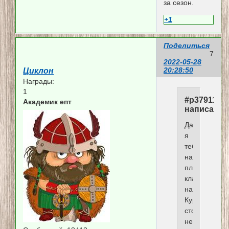
за сезон.
+1
Поделиться
7
2022-05-28
20:28:50
Циклон
Награды:
1
#p379114,
Академик епт
написал(а)
Давай
я
тебя
научу
плитку
класть.Буде
нарасхват,о
Курс
стоит
недорого.От