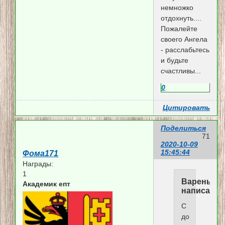
немножко
отдохнуть....
Пожалейте
своего Ангела
- расслабьтесь
и будьте
счастливы...
0
Цитировать
Поделиться
71
2020-10-09
15:45:44
Фома171
Награды:
1
Варенька
Академик епт
написал(а)
С
добрым