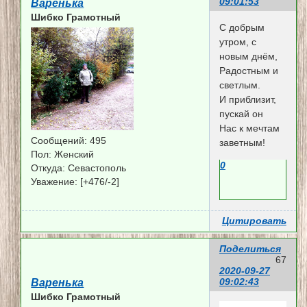
09:01:53
Варенька
Шибко Грамотный
С добрым
утром, с
новым днём,
Радостным и
светлым.
И приблизит,
пускай он
Нас к мечтам
Сообщений:
495
заветным!
Пол:
Женский
0
Откуда:
Севастополь
Уважение:
[+476/-2]
Цитировать
Поделиться
67
2020-09-27
09:02:43
Варенька
Шибко Грамотный