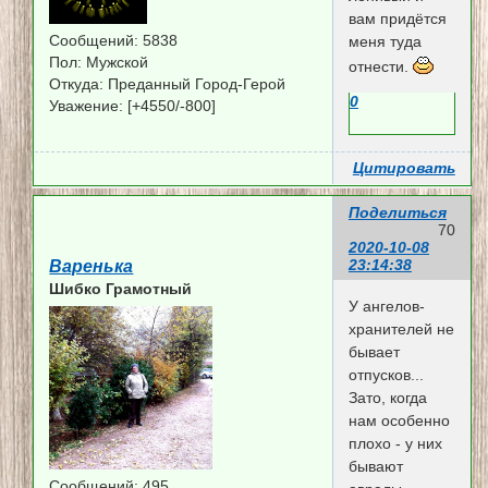
вам придётся
Сообщений:
5838
меня туда
Пол:
Мужской
отнести.
Откуда:
Преданный Город-Герой
0
Уважение:
[+4550/-800]
Цитировать
Поделиться
70
2020-10-08
23:14:38
Варенька
Шибко Грамотный
У ангелов-
хранителей не
бывает
отпусков...
Зато, когда
нам особенно
плохо - у них
бывают
Сообщений:
495