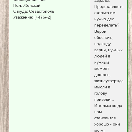
авралы.
Пол:
Женский
Представляете,
Откуда:
Севастополь
сколько им
Уважение:
[+476/-2]
нужно дел
переделать?
Верой
обеспечь,
надежду
верни, нужных
людей в
нужный
момент
доставь,
жизнеутверждающ
мысли в
голову
приведи...
И только когда
нам
становится
хорошо - они
могут