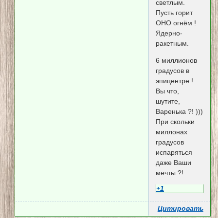
светлым.
Пусть горит
ОНО огнём !
Ядерно-
ракетным.
6 миллионов
градусов в
эпицентре !
Вы что,
шутите,
Варенька ?! )))
При скольки
миллонах
градусов
испаряться
даже Ваши
мечты ?!
+1
Цитировать