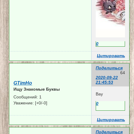
0
Цитировать
Поделиться
64
2020-09-22
21:45:53
GTimHo
Ищу Знакомые Буквы
Вау
Сообщений:
1
Уважение:
[+0/-0]
0
Цитировать
Поделиться