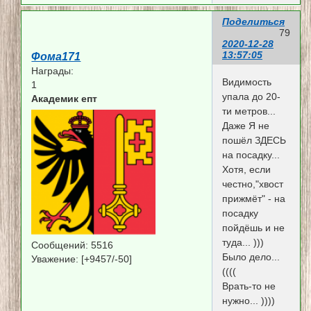
Поделиться
79
2020-12-28
13:57:05
Фома171
Награды:
Видимость
1
упала до 20-
Академик епт
ти метров...
Даже Я не
пошёл ЗДЕСЬ
на посадку...
Хотя, если
честно,"хвост
прижмёт" - на
посадку
пойдёшь и не
туда... )))
Сообщений:
5516
Было дело...
Уважение:
[+9457/-50]
((((
Врать-то не
нужно... ))))