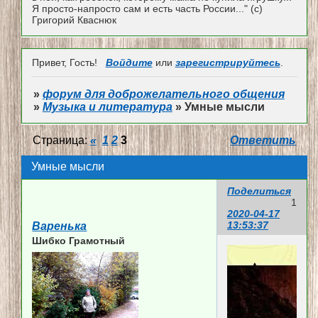
Я просто-напросто сам и есть часть России..." (с)
Григорий Кваснюк
Привет, Гость!
Войдите
или
зарегистрируйтесь
.
»
форум для доброжелательного общения
»
Музыка и литература
»
Умные мысли
Страница:
«
1
2
3
Ответить
Умные мысли
Поделиться
1
2020-04-17
13:53:37
Варенька
Шибко Грамотный