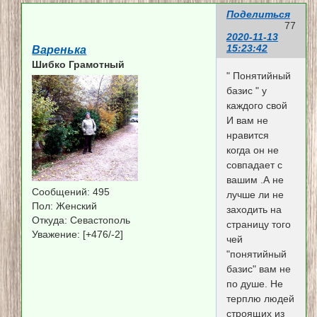
Поделиться
77
2020-11-13
15:23:42
Варенька
Шибко Грамотный
" Понятийный
базис " у
каждого свой
И вам не
нравится
когда он не
совпадает с
вашим .А не
Сообщений:
495
лучше ли не
Пол:
Женский
заходить на
Откуда:
Севастополь
страницу того
Уважение:
[+476/-2]
чей
"понятийный
базис" вам не
по душе. Не
терплю людей
строящих из