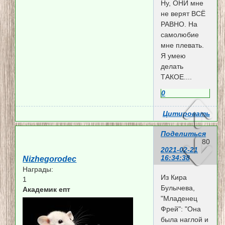
Ну, ОНИ мне
не верят ВСЁ
РАВНО. На
самолюбие
мне плевать.
Я умею
делать
ТАКОЕ....
0
Цитировать
Поделиться
80
2021-02-21
16:34:38
Nizhegorodec
Награды:
Из Кира
1
Булычева,
Академик епт
"Младенец
Фрей": "Она
была наглой и