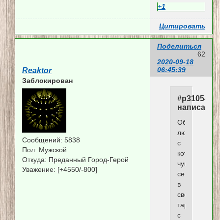
+1
Цитировать
Поделиться
62
2020-09-18
06:45:39
Reaktor
Заблокирован
#p310540,
написал(а)
Обожаю
людей,
Сообщений:
5838
с
Пол:
Мужской
которыми
Откуда:
Преданный Город-Герой
чувствуешь
Уважение:
[+4550/-800]
себя
в
своей
тарелке
с