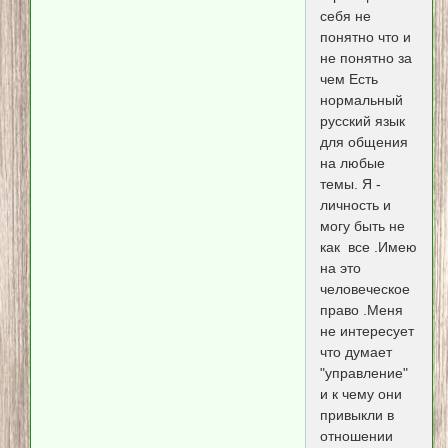
себя не
понятно что и
не понятно за
чем Есть
нормальный
русский язык
для общения
на любые
темы. Я -
личность и
могу быть не
как все .Имею
на это
человеческое
право .Меня
не интересует
что думает
"управление"
и к чему они
привыкли в
отношении