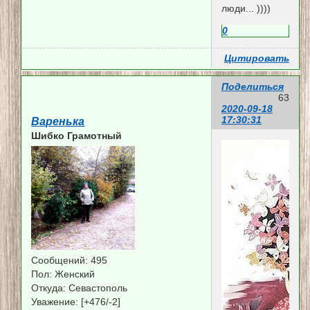
люди... ))))
0
Цитировать
Поделиться
63
2020-09-18
17:30:31
Варенька
Шибко Грамотный
Сообщений:
495
Пол:
Женский
Откуда:
Севастополь
Уважение:
[+476/-2]