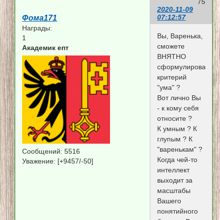
75
2020-11-09
07:12:57
Фома171
Награды:
Вы, Варенька,
1
сможете
Академик епт
ВНЯТНО
сформулировать
критерий
"ума" ?
Вот лично Вы
- к кому себя
относите ?
К умным ? К
глупым ? К
"варенькам" ?
Сообщений:
5516
Когда чей-то
Уважение:
[+9457/-50]
интеллект
выходит за
масштабы
Вашего
понятийного