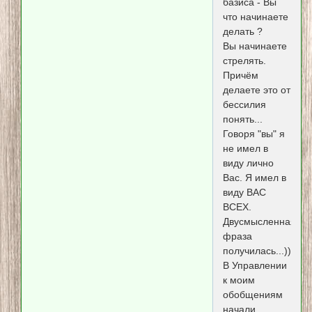
базиса - Вы
что начинаете
делать ?
Вы начинаете
стрелять.
Причём
делаете это от
бессилия
понять...
Говоря "вы" я
не имел в
виду лично
Вас. Я имел в
виду ВАС
ВСЕХ.
Двусмысленная
фраза
получилась...))))
В Управлении
к моим
обобщениям
начали