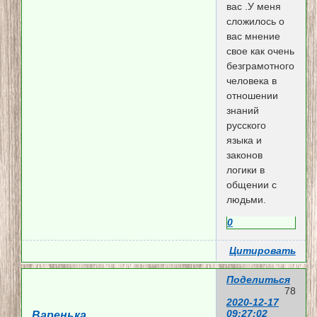
вас .У меня
сложилось о
вас мнение
свое как очень
безграмотного
человека в
отношении
знаний
русского
языка и
законов
логики в
общении с
людьми.
0
Цитировать
Поделиться
78
2020-12-17
09:27:02
Варенька