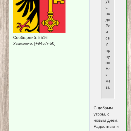
утром,
с
новым
днём,
Радостным
и
Сообщений:
5516
светлым.
Уважение:
[+9457/-50]
И
приблизит,
пускай
он
Нас
к
мечтам
заветным!
С добрым
утром, с
новым днём,
Радостным и