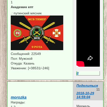
1
Академик епт
.:
путинский мясник
Сообщений:
22549
Пол:
Мужской
Откуда:
Казань
Уважение:
[+38531/-246]
0
Поделиться
11
2018-10-29
14:59:04
morozka
Награды:
Меркель