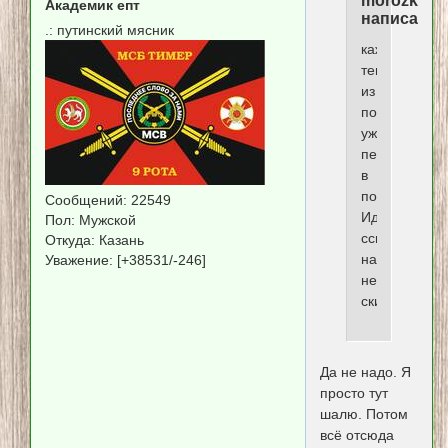
morozka
Академик епт
написал(а)
.:
путинский мясник
кажется,
тема
из
подстрахово
уже
перешла
в
постоянную.
Сообщений:
22549
Иду
Пол:
Мужской
ссыль
Откуда:
Казань
на
Уважение:
[+38531/-246]
нее
скину
Да не надо. Я
просто тут
шалю. Потом
всё отсюда