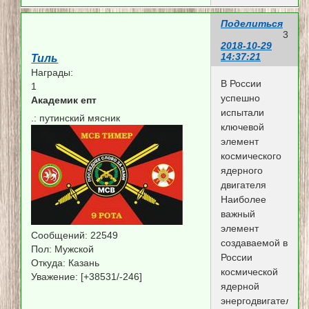
Поделиться
3
2018-10-29
14:37:21
Тиль
Награды:
В России
1
успешно
Академик епт
испытали
.:
путинский мясник
ключевой
элемент
космического
ядерного
двигателя
Наиболее
важный
элемент
Сообщений:
22549
создаваемой в
Пол:
Мужской
России
Откуда:
Казань
космической
Уважение:
[+38531/-246]
ядерной
энергодвигательно