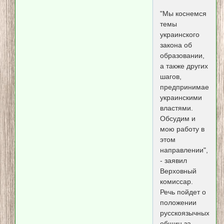
"Мы коснемся
темы
украинского
закона об
образовании,
а также других
шагов,
предпринимаемых
украинскими
властями.
Обсудим и
мою работу в
этом
направлении",
- заявил
Верховный
комиссар.
Речь пойдет о
положении
русскоязычных
общин за