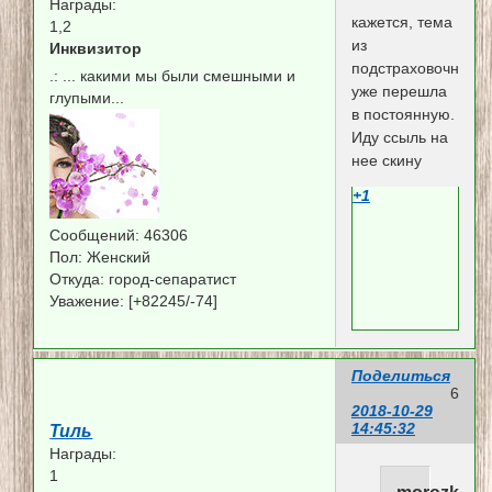
Награды:
кажется, тема
1,2
из
Инквизитор
подстраховочной
.:
... какими мы были смешными и
уже перешла
глупыми...
в постоянную.
Иду ссыль на
нее скину
+1
Сообщений:
46306
Пол:
Женский
Откуда:
город-сепаратист
Уважение:
[+82245/-74]
Поделиться
6
2018-10-29
14:45:32
Тиль
Награды:
1