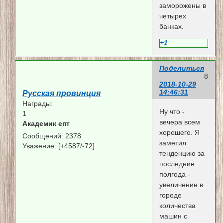
заморожены в
четырех
банках.
+1
Поделиться
8
2018-10-29
14:46:31
Русская провинция
Награды:
Ну что -
1
вечера всем
Академик епт
хорошего. Я
Сообщений:
2378
заметил
Уважение:
[+4587/-72]
тенденцию за
последние
полгода -
увеличение в
городе
количества
машин с