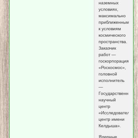
наземных
условиях,
максимально
приближенным
к условиям
космического
пространства.
Заказчик
работ —
госкорпорация
«Роскосмос»,
головной
исполнитель
—
Государственный
научный
центр
«Исследовательск
центр имени
Келдыша».
Ядерные