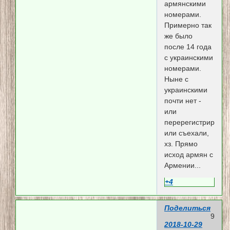
армянскими
номерами.
Примерно так
же было
после 14 года
с украинскими
номерами.
Ныне с
украинскими
почти нет -
или
перерегистрирова
или съехали,
хз. Прямо
исход армян с
Армении...
+4
Поделиться
9
2018-10-29