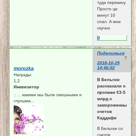
туда перекину.
Просто це
минут 10
спал. А мне
скучно
0
Поделиться
7
2018-10-29
14:46:02
morozka
Награды:
В Бельгии
1,2
рассказали о
Инквизитор
пропаже €3-5
.:
... какими мы были смешными и
млрд с
глупыми...
замороженных
счетов
Каддафи
В Бельгии со
счетов,