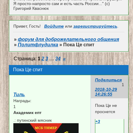
Я просто-напросто сам и есть часть России..." (с)
Григорий Кваснюк
Привет, Гость!
Войдите
или
зарегистрируйтесь
.
»
форум для доброжелательного общения
»
Политфлудилка
»
Пока Це спит
Страница:
1
2
3
…
34
»
Пока Це спит
Поделиться
1
2018-10-29
14:26:55
Тиль
Награды:
Пока Це не
1
проснется
Академик епт
.:
путинский мясник
+3