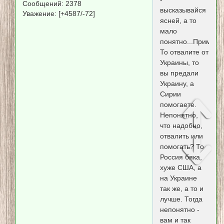
Сообщений:
2378
высказывайся
Уважение:
[+4587/-72]
ясней, а то
мало
понятно...Примеры
То отвалите от
Украины, то
вы предали
Украину, а
Сирии
помогаете.
Непонятно,
что надобно,
отвалить или
помогать? То
Россия бяка,
хуже США, а
на Украине
так же, а то и
лучше. Тогда
непонятно -
вам и так