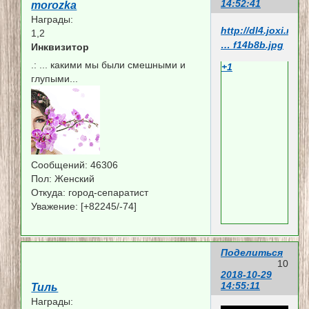
14:52:41
morozka
Награды:
http://dl4.joxi.net
1,2
… f14b8b.jpg
Инквизитор
.:
... какими мы были смешными и
+1
глупыми...
Сообщений:
46306
Пол:
Женский
Откуда:
город-сепаратист
Уважение:
[+82245/-74]
Поделиться
10
2018-10-29
14:55:11
Тиль
Награды: