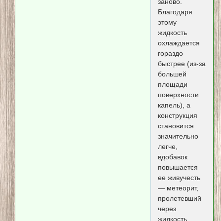
заново.
Благодаря
этому
жидкость
охлаждается
гораздо
быстрее (из-за
большей
площади
поверхности
капель), а
конструкция
становится
значительно
легче,
вдобавок
повышается
ее живучесть
— метеорит,
пролетевший
через
жидкость,