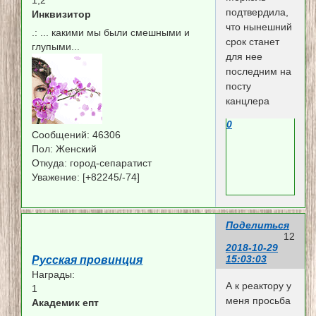
1,2
подтвердила,
Инквизитор
что нынешний
.:
... какими мы были смешными и
срок станет
глупыми...
для нее
последним на
посту
канцлера
0
Сообщений:
46306
Пол:
Женский
Откуда:
город-сепаратист
Уважение:
[+82245/-74]
Поделиться
12
2018-10-29
15:03:03
Русская провинция
Награды:
А к реактору у
1
меня просьба
Академик епт
-