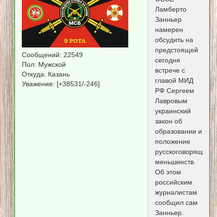
Ламберто
Занньер
намерен
обсудить на
предстоящей
Сообщений:
22549
сегодня
Пол:
Мужской
встрече с
Откуда:
Казань
главой МИД
Уважение:
[+38531/-246]
РФ Сергеем
Лавровым
украинский
закон об
образовании и
положение
русскоговорящих
меньшинств.
Об этом
российским
журналистам
сообщил сам
Занньер.