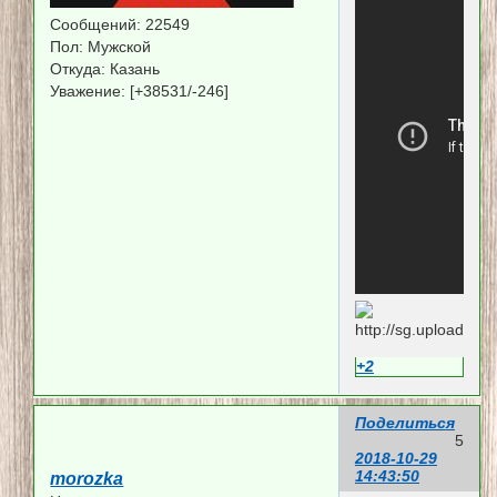
Сообщений:
22549
Пол:
Мужской
Откуда:
Казань
Уважение:
[+38531/-246]
+2
Поделиться
5
2018-10-29
14:43:50
morozka