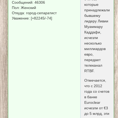
Сообщений:
46306
которые
Пол:
Женский
принадлежали
Откуда:
город-сепаратист
бывшему
Уважение:
[+82245/-74]
лидеру Ливии
Муаммару
Каддафи,
исчезли
несколько
миллиардов
евро,
передает
телеканал
RTBF.
Отмечается,
что с 2012
года со счетов
в банке
Euroclear
исчезли от €3
до 5 млрд, эти