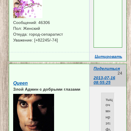
Сообщений:
46306
Пол:
Женский
Откуда:
город-сепаратист
Уважение:
[+82245/-74]
Цитировать
Поделиться
24
2013-07-16
08:55:25
Queen
Злой Админ c добрыми глазами
тыц
оч
мне
нравится
эта
функция