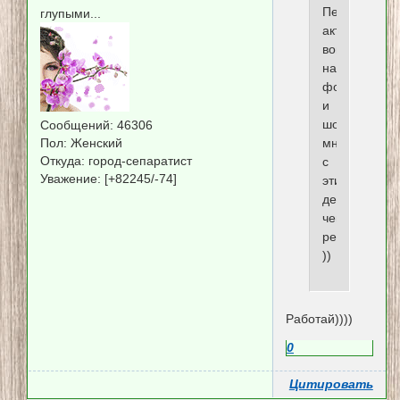
Первый
глупыми...
актуальный
вопрос
на
форуме:
и
шо
Сообщений:
46306
Пол:
Женский
мне
Откуда:
город-сепаратист
с
Уважение:
[+82245/-74]
этим
делать?/
чешет
репу/
))
Работай))))
0
Цитировать