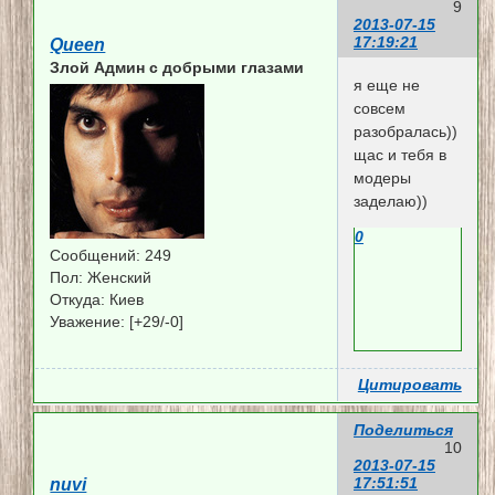
9
2013-07-15
17:19:21
Queen
Злой Админ c добрыми глазами
я еще не
совсем
разобралась))
щас и тебя в
модеры
заделаю))
0
Сообщений:
249
Пол:
Женский
Откуда:
Киев
Уважение:
[+29/-0]
Цитировать
Поделиться
10
2013-07-15
17:51:51
nuvi