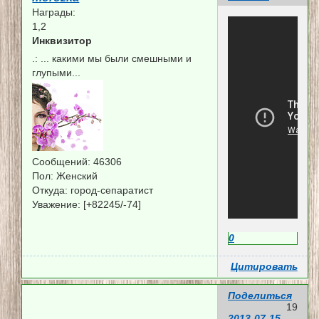
Награды:
1,2
Инквизитор
.:
... какими мы были смешными и
глупыми...
Сообщений:
46306
Пол:
Женский
Откуда:
город-сепаратист
Уважение:
[+82245/-74]
0
Цитировать
Поделиться
19
2013-07-15