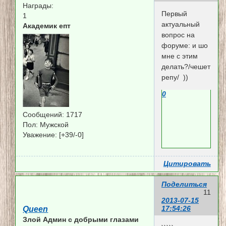
Награды:
Первый
1
актуальный
Академик епт
вопрос на
форуме: и шо
мне с этим
делать?/чешет
репу/ ))
0
Сообщений:
1717
Пол:
Мужской
Уважение:
[+39/-0]
Цитировать
Поделиться
11
2013-07-15
17:54:26
Queen
Злой Админ c добрыми глазами