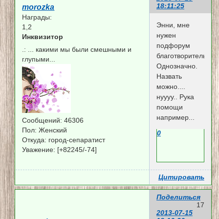
18:11:25
morozka
Награды:
Энни, мне
1,2
нужен
Инквизитор
подфорум
.:
... какими мы были смешными и
благотворительнос
глупыми...
Однозначно.
Назвать
можно....
нуууу.. Рука
помощи
например...
Сообщений:
46306
Пол:
Женский
0
Откуда:
город-сепаратист
Уважение:
[+82245/-74]
Цитировать
Поделиться
17
2013-07-15