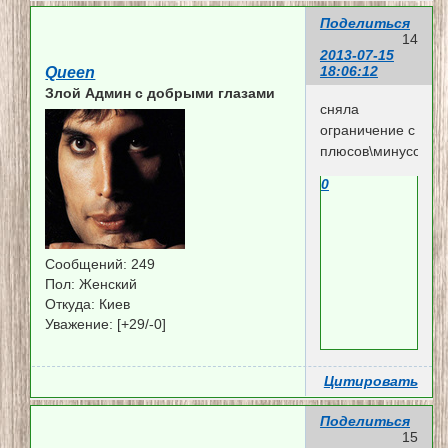
Поделиться
14
2013-07-15
18:06:12
Queen
Злой Админ c добрыми глазами
сняла
ограничение с
плюсов\минусов
0
Сообщений:
249
Пол:
Женский
Откуда:
Киев
Уважение:
[+29/-0]
Цитировать
Поделиться
15