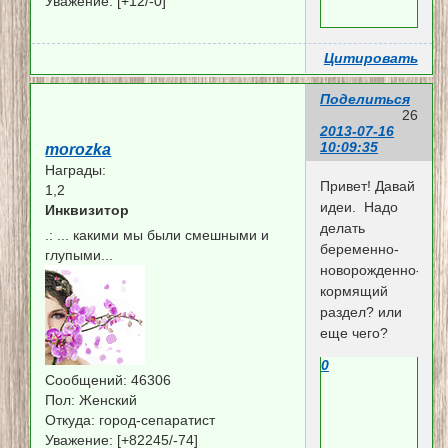
Уважение:
[+12/-0]
Цитировать
Поделиться
26
2013-07-16
10:09:35
morozka
Награды:
Привет! Давай
1,2
идеи. Надо
Инквизитор
делать
.:
... какими мы были смешными и
беременно-
глупыми...
новорожденно-
кормящий
раздел? или
еще чего?
0
Сообщений:
46306
Пол:
Женский
Откуда:
город-сепаратист
Уважение:
[+82245/-74]