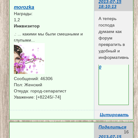
2013-07-15
18:10:13
morozka
Награды:
А теперь
1,2
господа
Инквизитор
думаем как
.:
... какими мы были смешными и
форум
глупыми...
превратить в
удобный и
информативный...
0
Сообщений:
46306
Пол:
Женский
Откуда:
город-сепаратист
Уважение:
[+82245/-74]
Цитировать
Поделиться
16
2013-07-15