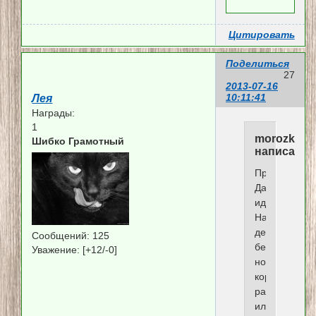
Цитировать
Поделиться
27
2013-07-16
10:11:41
Лея
Награды:
1
morozka
Шибко Грамотный
написал(а)
Привет!
Давай
идеи.
Надо
делать
Сообщений:
125
беременно-
Уважение:
[+12/-0]
новорожденн
кормящий
раздел?
или