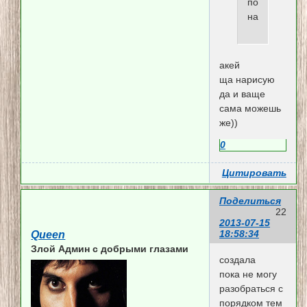
помощи
например...
акей
ща нарисую
да и ваще
сама можешь
же))
0
Цитировать
Поделиться
22
2013-07-15
18:58:34
Queen
Злой Админ c добрыми глазами
создала
пока не могу
разобраться с
порядком тем