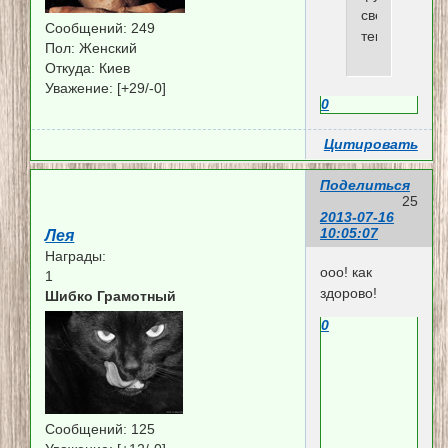
свернутого
Сообщений:
249
текста
Пол:
Женский
Откуда:
Киев
Уважение:
[+29/-0]
0
Цитировать
Поделиться
25
2013-07-16
10:05:07
Лея
Награды:
ооо! как
1
здорово!
Шибко Грамотный
0
Сообщений:
125