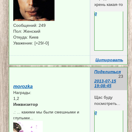
хрень какая-то
0
Сообщений:
249
Пол:
Женский
Откуда:
Киев
Уважение:
[+29/-0]
Цитировать
Поделиться
23
2013-07-15
19:08:45
morozka
Награды:
Щас буду
1,2
посмотреть...
Инквизитор
.:
... какими мы были смешными и
0
глупыми...