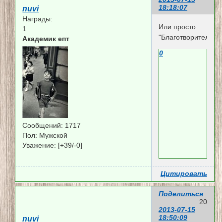
18:18:07
nuvi
Награды:
Или просто
1
"Благотворительно
Академик епт
0
Сообщений:
1717
Пол:
Мужской
Уважение:
[+39/-0]
Цитировать
Поделиться
20
2013-07-15
18:50:09
nuvi