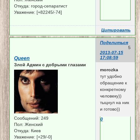
Откуда:
город-сепаратист
Уважение:
[+82245/-74]
Цитировать
Поделиться
5
2013-07-15
17:08:59
Queen
Злой Админ c добрыми глазами
morozka
тут удобно
обращение к
конкретному
человеку))
тыцнул на ник
и готово))
Сообщений:
249
0
Пол:
Женский
Откуда:
Киев
Уважение:
[+29/-0]