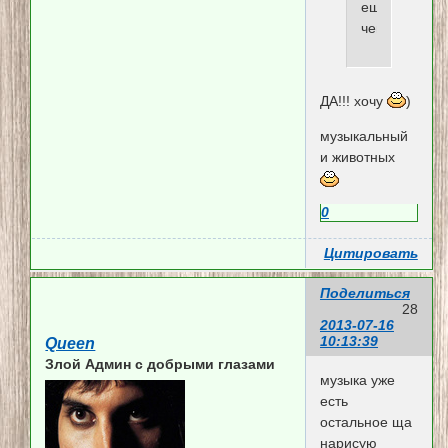
еще
чего?
ДА!!! хочу
)
музыкальный
и животных
0
Цитировать
Поделиться
28
2013-07-16
10:13:39
Queen
Злой Админ c добрыми глазами
музыка уже
есть
остальное ща
нарисую