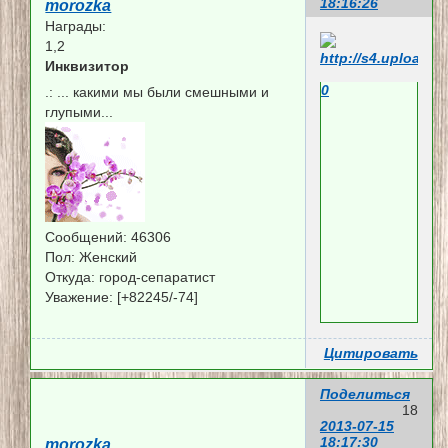
18:16:26
morozka
Награды:
1,2
Инквизитор
0
.:
... какими мы были смешными и
глупыми...
Сообщений:
46306
Пол:
Женский
Откуда:
город-сепаратист
Уважение:
[+82245/-74]
Цитировать
Поделиться
18
2013-07-15
18:17:30
morozka