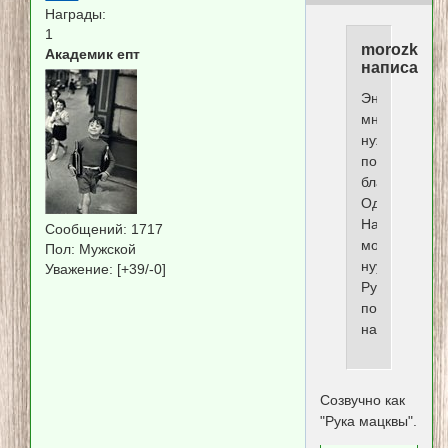
Награды:
1
morozka
Академик епт
написал(а)
Энни,
мне
нужен
подфорум
благотворите
Однозначно.
Назвать
Сообщений:
1717
можно....
Пол:
Мужской
нуууу..
Уважение:
[+39/-0]
Рука
помощи
например...
Созвучно как
"Рука мацквы".