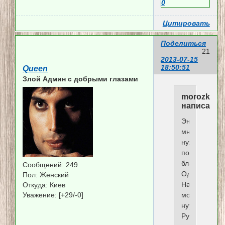
0
Цитировать
Поделиться
21
2013-07-15
18:50:51
Queen
Злой Админ c добрыми глазами
morozka
написал(а)
Энни,
мне
нужен
подфорум
благотворите
Сообщений:
249
Однозначно.
Пол:
Женский
Назвать
Откуда:
Киев
Уважение:
[+29/-0]
можно....
нуууу..
Рука