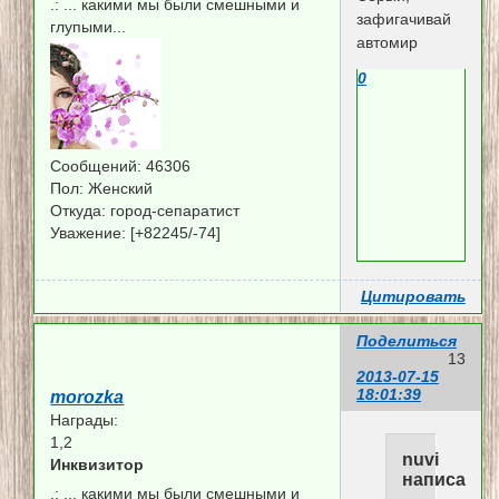
.:
... какими мы были смешными и
зафигачивай
глупыми...
автомир
0
Сообщений:
46306
Пол:
Женский
Откуда:
город-сепаратист
Уважение:
[+82245/-74]
Цитировать
Поделиться
13
2013-07-15
18:01:39
morozka
Награды:
1,2
nuvi
Инквизитор
написал(а)
.:
... какими мы были смешными и