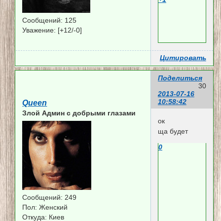
Сообщений:
125
Уважение:
[+12/-0]
Цитировать
Поделиться
30
2013-07-16
10:58:42
Queen
Злой Админ c добрыми глазами
ок
ща будет
0
Сообщений:
249
Пол:
Женский
Откуда:
Киев