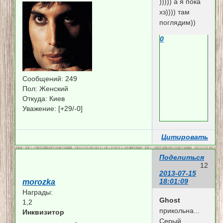
))))) а я пока
хз)))) там
поглядим))
0
Сообщений:
249
Пол:
Женский
Откуда:
Киев
Уважение:
[+29/-0]
Цитировать
Поделиться
12
2013-07-15
18:01:09
morozka
Награды:
Ghost
1,2
прикольна...
Инквизитор
Серый,