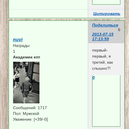
Цитировать
Поделиться
6
2013-07-15
17:13:59
nuvi
Награды:
первый-
1
первый, я
Академик епт
третий, как
слышно?!
0
Сообщений:
1717
Пол:
Мужской
Уважение:
[+39/-0]