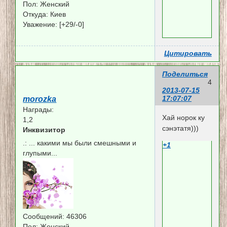
Пол:
Женский
Откуда:
Киев
Уважение:
[+29/-0]
Цитировать
Поделиться
4
2013-07-15
17:07:07
morozka
Награды:
Хай норок ку
1,2
сэнэтатя)))
Инквизитор
.:
... какими мы были смешными и
+1
глупыми...
Сообщений:
46306
Пол:
Женский