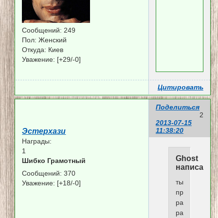
Сообщений:
249
Пол:
Женский
Откуда:
Киев
Уважение:
[+29/-0]
Цитировать
Поделиться
2
2013-07-15
11:38:20
Эстерхази
Награды:
1
Ghost
Шибко Грамотный
написал(а)
Сообщений:
370
тыц!
Уважение:
[+18/-0]
проба
раз
раз