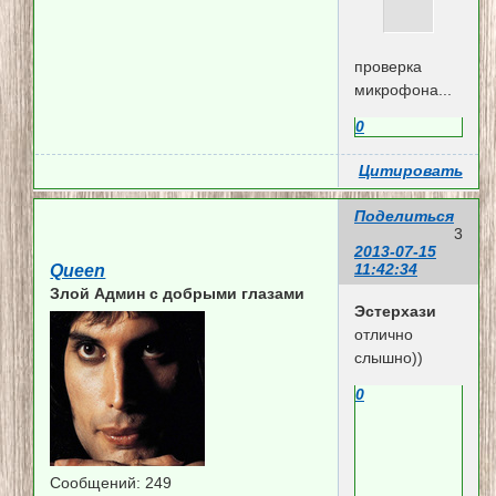
проверка
микрофона...
0
Цитировать
Поделиться
3
2013-07-15
11:42:34
Queen
Злой Админ c добрыми глазами
Эстерхази
отлично
слышно))
0
Сообщений:
249