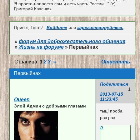
Я просто-напросто сам и есть часть России..." (с)
Григорий Кваснюк
Привет, Гость!
Войдите
или
зарегистрируйтесь
.
»
форум для доброжелательного общения
»
Жизнь на форуме
»
Первыйнах
Страница:
1
2
3
»
Ответить
Первыйнах
Поделиться
1
2013-07-15
11:23:45
Queen
Злой Админ c добрыми глазами
тыц! проба
раз раз
0