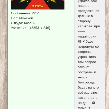
украми. без
нашего
продвижения
Сообщений:
22549
дальше в
Пол:
Мужской
сторону
Откуда:
Казань
харькова. при
Уважение:
[+38531/-246]
этом
территория
ЛНР будет
нетронута со
стороны
укров. типа
там вопрос
закрыт.
обстрелы и
лнр, и
белгорода
будут. на юге
всё застынет
как оно есть
на данный
момент.