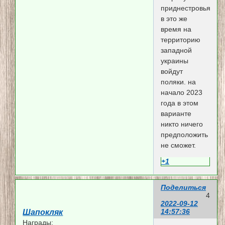
приднестровья.
в это же
время на
территорию
западной
украины
войдут
поляки. на
начало 2023
года в этом
варианте
никто ничего
предположить
не сможет.
+1
Поделиться
4
2022-09-12
14:57:36
Шапокляк
Награды: