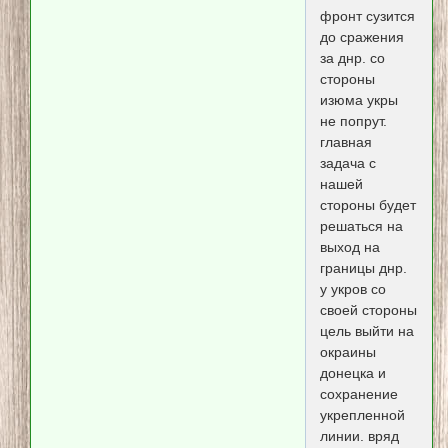
фронт сузится
до сражения
за днр. со
стороны
изюма укры
не попрут.
главная
задача с
нашей
стороны будет
решаться на
выход на
границы днр.
у укров со
своей стороны
цель выйти на
окраины
донецка и
сохранение
укрепленной
линии. вряд