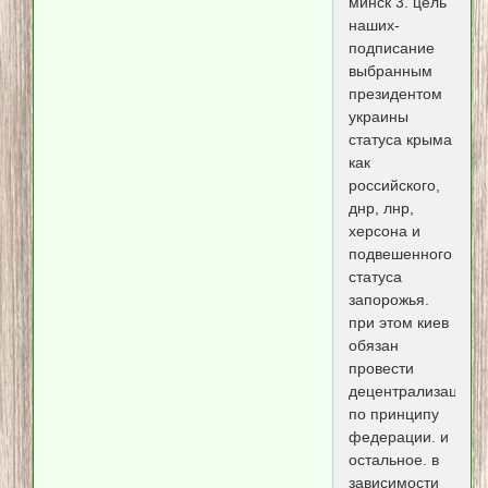
минск 3. цель
наших-
подписание
выбранным
президентом
украины
статуса крыма
как
российского,
днр, лнр,
херсона и
подвешенного
статуса
запорожья.
при этом киев
обязан
провести
децентрализацию
по принципу
федерации. и
остальное. в
зависимости