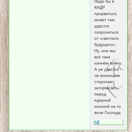
Надо бы в
КНДР
прорваться,
может там
удастся
схорониться
от «светлого
будущего».
Ну, или мы
всё таки
начнём войну.
А уж удастся
ли воюющим
сторонам
затормозить
перед
ядерной
кнопкой на то
воля Господа.
+2