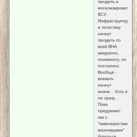
гвоздить и
могилизировать
ВСУ..
Инфраструктуру
и логистику
начнут
гвоздить по
всей ВНА,
аккуратно,
понемногу, но
постоянно..
Вообще -
воевать
начнут
иначе... Хоть и
не сразу...
Пока
придумают
как с
"кавалеристами-
махновцами"
бороться...