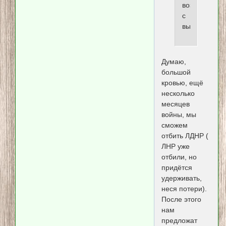
возможно
с
высокой
Думаю,
большой
кровью, ещё
несколько
месяцев
войны, мы
сможем
отбить ЛДНР (
ЛНР уже
отбили, но
придётся
удерживать,
неся потери).
После этого
нам
предложат