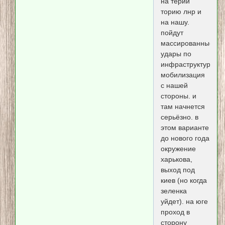
на терии
торию лнр и
на нашу.
пойдут
массированные
удары по
инфраструктуре.
мобилизация
с нашей
стороны. и
там начнется
серьёзно. в
этом варианте
до нового года
окружение
харькова,
выход под
киев (но когда
зеленка
уйдет). на юге
проход в
сторону