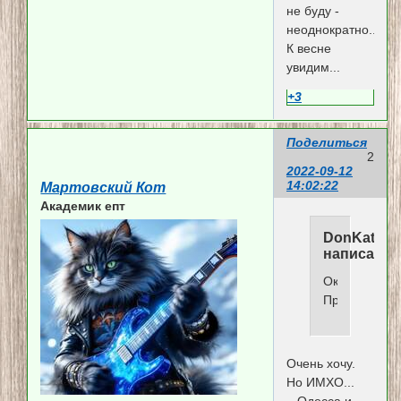
не буду -
неоднократно...
К весне
увидим...
+3
Поделиться
2
2022-09-12
14:02:22
Мартовский Кот
Академик епт
DonKat
написал(а)
Ок!..
Прогноз:
Очень хочу.
Но ИМХО...
...Одесса и