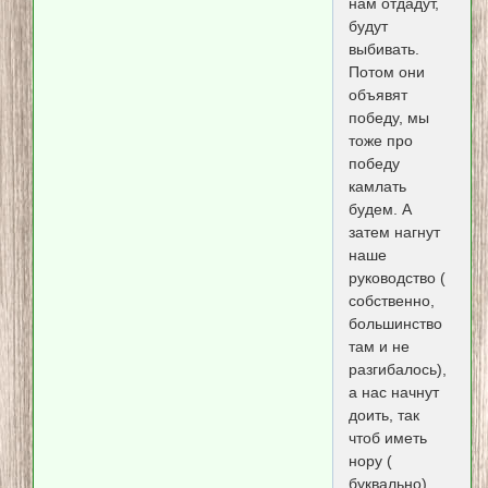
нам отдадут,
будут
выбивать.
Потом они
объявят
победу, мы
тоже про
победу
камлать
будем. А
затем нагнут
наше
руководство (
собственно,
большинство
там и не
разгибалось),
а нас начнут
доить, так
чтоб иметь
нору (
буквально)