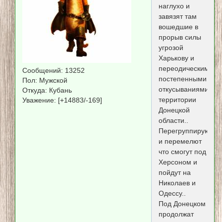
наглухо и
завязят там
вошедшие в
прорыв силы
угрозой
Харькову и
переодическими
Сообщений:
13252
постепенными
Пол:
Мужской
откусываниями
Откуда:
Кубань
территории
Уважение:
[+14883/-169]
Донецкой
области..
Перегруппируются
и перемелют
что смогут под
Херсоном и
пойдут на
Николаев и
Одессу..
Под Донецком
продолжат