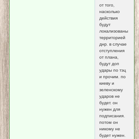
от того,
насколько
действия
будут
локализованы
территорией
днр. в случае
отступления
от плана,
будут доп
удары по тэц
и прочим. по
киеву и
зеленскому
ударов не
будет. он
нужен для
подписания.
потом он
никому не
будет нужен.