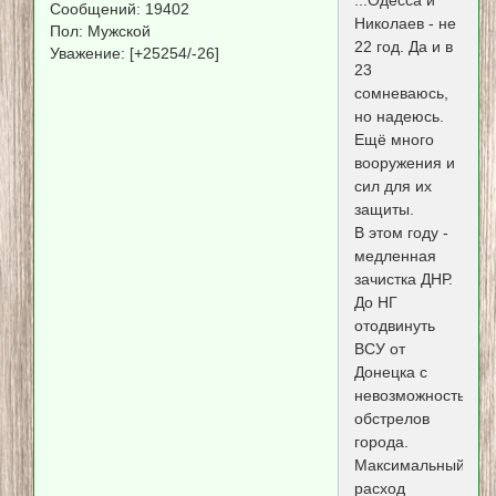
Сообщений:
19402
Николаев - не
Пол:
Мужской
22 год. Да и в
Уважение:
[+25254/-26]
23
сомневаюсь,
но надеюсь.
Ещё много
вооружения и
сил для их
защиты.
В этом году -
медленная
зачистка ДНР.
До НГ
отодвинуть
ВСУ от
Донецка с
невозможностью
обстрелов
города.
Максимальный
расход