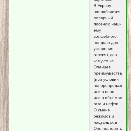
В Европу
напрабляется
полярный
лисёнок; наши
ему
волшебного
пенделя для
ускорения
отвесят, дав
кому-то из
Опейцев
преимущества
(при условии
неперепродажи)
или в цене
или в объёмах
газа и нефти..
О смене
режимов и
нацтанцах в
Опе повторять