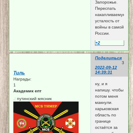
Запорожье.
Переспать
накапливаемую
усталость от
войны в самой
России.
+2
Поделиться
3
2022-09-12
14:39:31
Тиль
Награды:
ну, и я
1
напишу. чтобы
Академик епт
потом меня
.:
путинский мясник
макнули.
харьковская
область по
границе
остаётся за