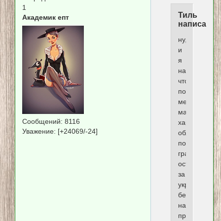
1
Тиль
Академик епт
написал(а)
ну,
и
я
напишу.
чтобы
потом
меня
макнули.
Сообщений:
8116
харьковская
Уважение:
[+24069/-24]
область
по
границе
остаётся
за
украми.
без
нашего
продвижени