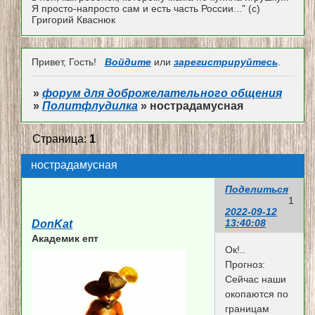
Я просто-напросто сам и есть часть России..." (с)
Григорий Кваснюк
Привет, Гость!
Войдите
или
зарегистрируйтесь
.
»
форум для доброжелательного общения
»
Политфлудилка
»
нострадамусная
Страница:
1
нострадамусная
Поделиться
1
2022-09-12
13:40:08
DonKat
Академик епт
Ок!..
Прогноз:
Сейчас наши
окопаются по
границам