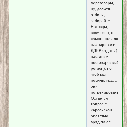
переговоры,
ну, дескать
отбили,
забирайте.
Натовцы,
возможно, с
самого начала
планировали
ЛДНР отдать (
нафиг им
несговорчивый
регион), но
чтоб мы
помучились, а
они
потренировались.
Остаётся
вопрос с
херсонской
областью,
вряд ли её