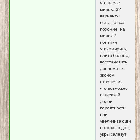
что после
минска 3?
варианты
есть. но все
похожие на
минск 2.
попытки
утихомирить,
найти баланс,
восстановить
дипломат и
эконом
отношения.
что возможно
с высокой
долей
вероятности.
при
увеличивающихся
потерях в днр,
укры залезут