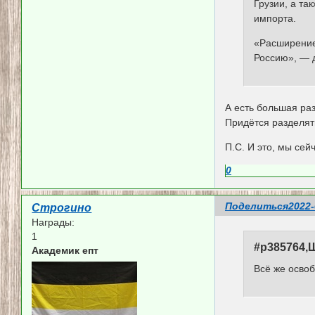
Грузии, а та
импорта.
«Расширение 
Россию», — 
А есть большая раз
Придётся разделят
П.С. И это, мы се
0
Поделиться
2022-
Строгино
Награды:
1
#p385764,
Академик епт
Всё же осво