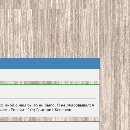
 со мной о чем бы то ни было. Я не очаровывался
асть России..." (с) Григорий Кваснюк