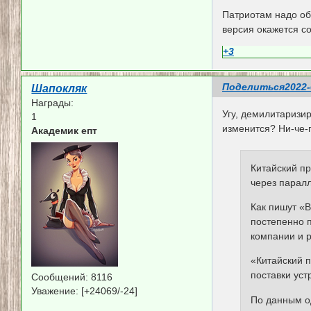
Патриотам надо обя
версия окажется с
+3
Поделиться
2022-
Шапокляк
Награды:
Угу, демилитаризир
1
изменится? Ни-че-
Академик епт
Китайский п
через парал
Как пишут «
постепенно 
компании и р
«Китайский 
поставки уст
Сообщений:
8116
Уважение:
[+24069/-24]
По данным од