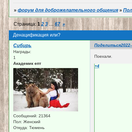
»
форум для доброжелательного общения
»
По
Страница:
1
2
3
…
67
»
Денацификация или?
Поделиться
2022-
Сибирь
Награды:
Поехали.
1
Академик епт
+4
Сообщений:
21364
Пол:
Женский
Откуда:
Тюмень