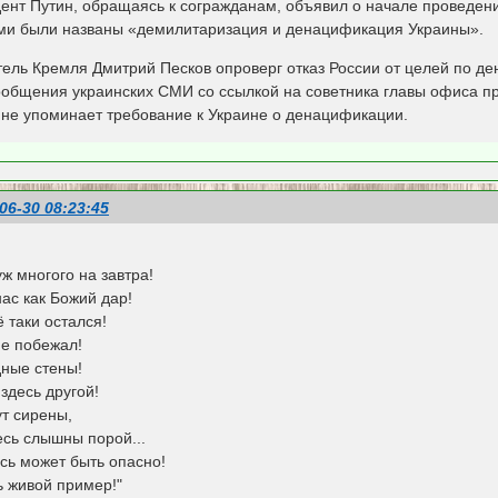
ент Путин, обращаясь к согражданам, объявил о начале проведен
ми были названы «демилитаризация и денацификация Украины».
тель Кремля Дмитрий Песков опроверг отказ России от целей по д
ообщения украинских СМИ со ссылкой на советника главы офиса пр
 не упоминает требование к Украине о денацификации.
06-30 08:23:45
ж многого на завтра!
ас как Божий дар!
ё таки остался!
не побежал!
дные стены!
 здесь другой!
ут сирены,
есь слышны порой...
есь может быть опасно!
ь живой пример!"