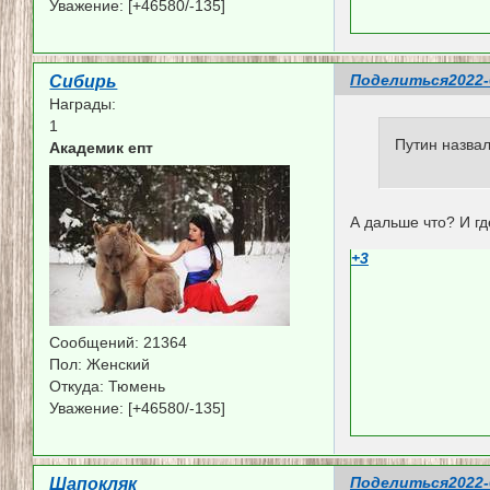
Уважение:
[+46580/-135]
Поделиться
2022-
Сибирь
Награды:
1
Путин назва
Академик епт
А дальше что? И г
+3
Сообщений:
21364
Пол:
Женский
Откуда:
Тюмень
Уважение:
[+46580/-135]
Поделиться
2022-
Шапокляк