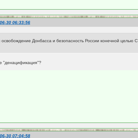
06-30 06:33:56
л освобождение Донбасса и безопасность России конечной целью С
де "денацификация"?
06-30 07:04:58