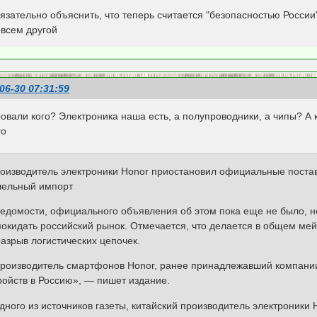
зательно объяснить, что теперь считается "безопасностью России"
овсем другой
06-30 07:31:59
овали кого? Электроника наша есть, а полупроводники, а чипы? А ки
го
роизводитель электроники Honor приостановил официальные поста
лельный импорт
Ведомости, официального объявления об этом пока еще не было, н
покидать российский рынок. Отмечается, что делается в общем ме
азрыв логистических цепочек.
производитель смартфонов Honor, ранее принадлежавший компани
ройств в Россию», — пишет издание.
ного из источников газеты, китайский производитель электроники