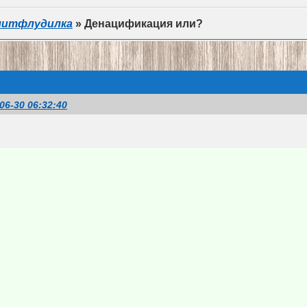
литфлудилка
»
Денацификация или?
06-30 06:32:40