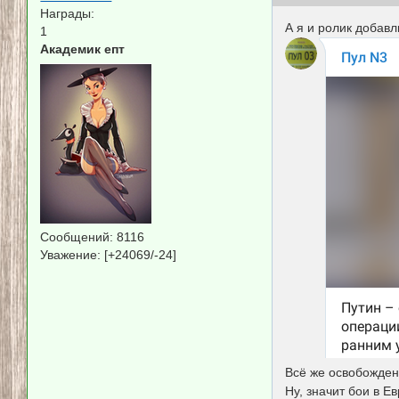
Награды:
А я и ролик добав
1
Академик епт
Сообщений:
8116
Уважение:
[+24069/-24]
Всё же освобожден
Ну, значит бои в Е