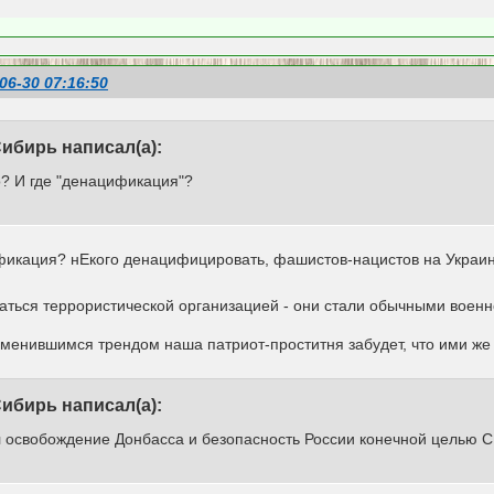
06-30 07:16:50
ибирь написал(а):
о? И где "денацификация"?
икация? нЕкого денацифицировать, фашистов-нацистов на Украине 
таться террористической организацией - они стали обычными вое
изменившимся трендом наша патриот-проститня забудет, что ими же
ибирь написал(а):
л освобождение Донбасса и безопасность России конечной целью С