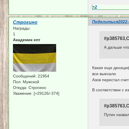
+2
Поделиться
2022-
Строгино
Награды:
1
#p385763,С
Академик епт
А дальше чт
Какая еще денациф
все выехали.
Сообщений:
21954
Азов перестал счи
Пол:
Мужской
Откуда:
Строгино
В соответствии с 
Уважение:
[+29126/-374]
#p385763,С
Путин назва