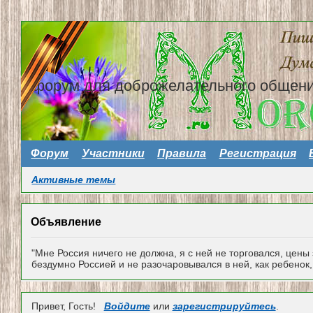
форум для доброжелательного общен
Форум
Участники
Правила
Регистрация
Активные темы
Объявление
"Мне Россия ничего не должна, я с ней не торговался, цены
бездумно Россией и не разочаровывался в ней, как ребенок, 
Привет, Гость!
Войдите
или
зарегистрируйтесь
.