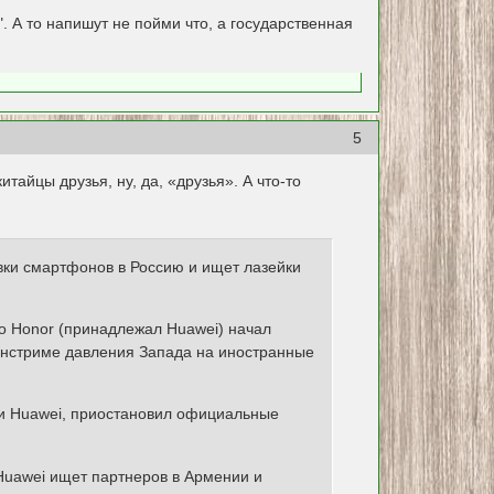
. А то напишут не пойми что, а государственная
5
тайцы друзья, ну, да, «друзья». А что-то
вки смартфонов в Россию и ищет лазейки
о Honor (принадлежал Huawei) начал
йнстриме давления Запада на иностранные
и Huawei, приостановил официальные
 Huawei ищет партнеров в Армении и