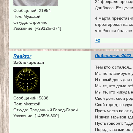
24 февраля презид
Донбасса. Ее целя
Сообщений:
21954
Пол:
Мужской
4 марта представи
Откуда:
Строгино
отреагировал на с
Уважение:
[+29126/-374]
что Россия больше
+2
Поделиться
2022-
Reaktor
Заблокирован
Тем кто остался...
Мы не планируем у
И новый день для н
Мы те, кто дома вс
Мы те, кто никуда 
Сообщений:
5838
Свой дом, свои ро
Пол:
Мужской
Свой город, воздух
Откуда:
Преданный Город-Герой
Пусть часто воют т
Уважение:
[+4550/-800]
И звуки взрывов зд
Пусть говорят: "Зд
Перед глазами ест