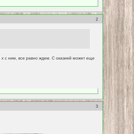
2
и х с ним, все равно ждем. С оказией может еще
3