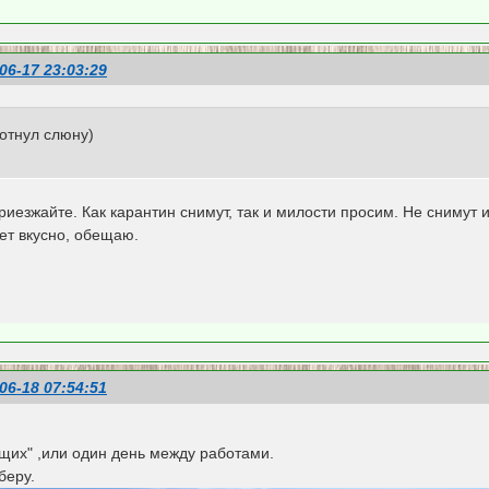
06-17 23:03:29
лотнул слюну)
риезжайте. Как карантин снимут, так и милости просим. Не снимут 
дет вкусно, обещаю.
06-18 07:54:51
щих" ,или один день между работами.
беру.