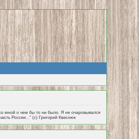
 со мной о чем бы то ни было. Я не очаровывался
асть России..." (с) Григорий Кваснюк