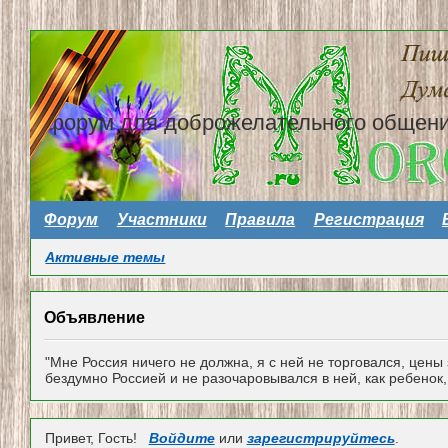
форум для доброжелательного общен
Форум
Участники
Правила
Регистрация
Активные темы
Объявление
"Мне Россия ничего не должна, я с ней не торговался, цены
бездумно Россией и не разочаровывался в ней, как ребенок, 
Привет, Гость!
Войдите
или
зарегистрируйтесь
.