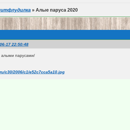
литфлудилка
»
Алые паруса 2020
06-17 22:50:48
 алыми парусами/