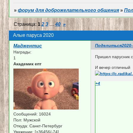
»
форум для доброжелательного общения
»
По
Страница:
1
2
3
…
40
»
Алые паруса 2020
Поделиться
2020-
Маджентис
Награды:
Пришел парусник с
1
Академик епт
И вечер отличный
+4
Сообщений:
16024
Пол:
Мужской
Откуда:
Санкт-Петербург
Уважение:
[+36456/-74]