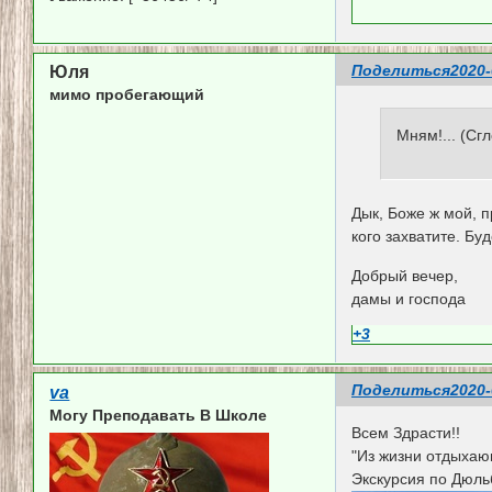
Поделиться
2020-
Юля
мимо пробегающий
Мням!... (Сг
Дык, Боже ж мой, п
кого захватите. Бу
Добрый вечер,
дамы и господа
+3
Поделиться
2020-
va
Могу Преподавать В Школе
Всем Здрасти!!
"Из жизни отдыхаю
Экскурсия по Дюль