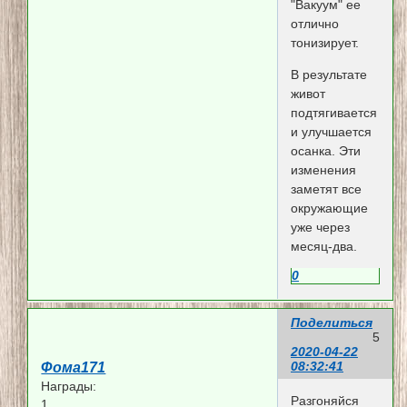
"Вакуум" ее
отлично
тонизирует.
В результате
живот
подтягивается
и улучшается
осанка. Эти
изменения
заметят все
окружающие
уже через
месяц-два.
0
Поделиться
5
2020-04-22
08:32:41
Фома171
Награды:
Разгоняйся
1