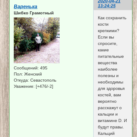
2020-04-21
13:24:25
Варенька
Шибко Грамотный
Как сохранить
кости
крепкими?
Если вы
спросите,
какие
питательные
вещества
Сообщений:
495
наиболее
Пол:
Женский
полезны и
Откуда:
Севастополь
необходимы
Уважение:
[+476/-2]
для здоровья
костей, вам
вероятно
расскажут о
кальции и
витамине D. И
будут правы.
Кальций