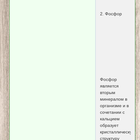
2. Фосфор
Фосфор
является
вторым
минералом в
организме и в
сочетании с
кальцием
образует
кристаллическую
структуру