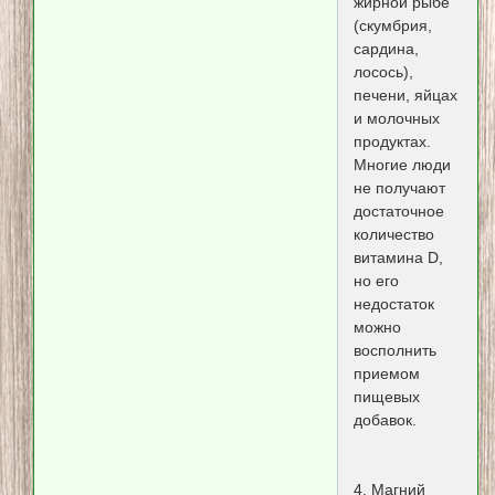
жирной рыбе
(скумбрия,
сардина,
лосось),
печени, яйцах
и молочных
продуктах.
Многие люди
не получают
достаточное
количество
витамина D,
но его
недостаток
можно
восполнить
приемом
пищевых
добавок.
4. Магний