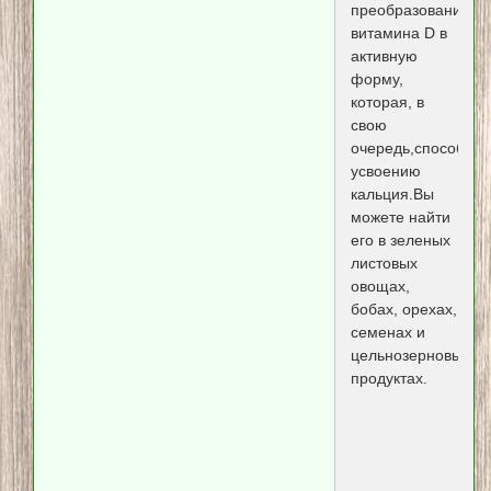
преобразования
витамина D в
активную
форму,
которая, в
свою
очередь,способств
усвоению
кальция.Вы
можете найти
его в зеленых
листовых
овощах,
бобах, орехах,
семенах и
цельнозерновых
продуктах.