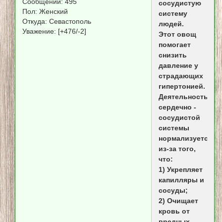
Сообщений:
495
сосудистую
Пол:
Женский
систему
Откуда:
Севастополь
людей.
Уважение:
[+476/-2]
Этот овощ
помогает
снизить
давление у
страдающих
гипертонией.
Деятельность
сердечно -
сосудистой
системы
нормализуется
из-за того,
что:
1) Укрепляет
капилляры и
сосуды;
2) Очищает
кровь от
вредных