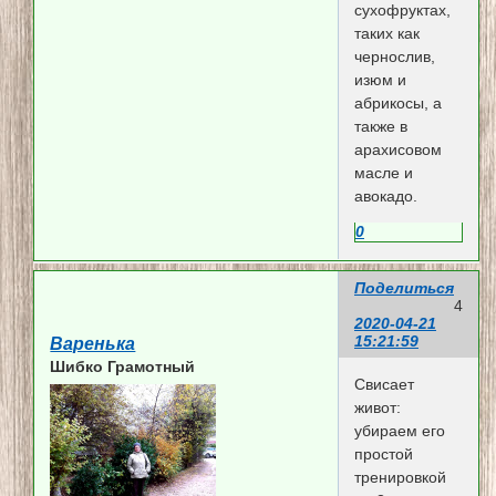
сухофруктах,
таких как
чернослив,
изюм и
абрикосы, а
также в
арахисовом
масле и
авокадо.
0
Поделиться
4
2020-04-21
15:21:59
Варенька
Шибко Грамотный
Свисает
живот:
убираем его
простой
тренировкой