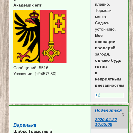
плавно.
Академик епт
Тормози
мягко.
Садись
устойчиво.
Все
операции
проверяй
загодя,
однако будь
готов
Сообщений:
5516
к
Уважение:
[+9457/-50]
неприятным
внезапностям.
+1
Поделиться
6
2020-04-22
10:05:09
Варенька
Шибко Грамотный