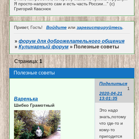
Я просто-напросто сам и есть часть России..." (с)
Григорий Кваснюк
Привет, Гость!
Войдите
или
зарегистрируйтесь
.
»
форум для доброжелательного общения
»
Кулинарный форум
»
Полезные советы
Страница:
1
Полезные советы
Поделиться
1
2020-04-21
13:01:35
Варенька
Шибко Грамотный
Это надо
знать,потому
что где-то и
кому-то
пригодится