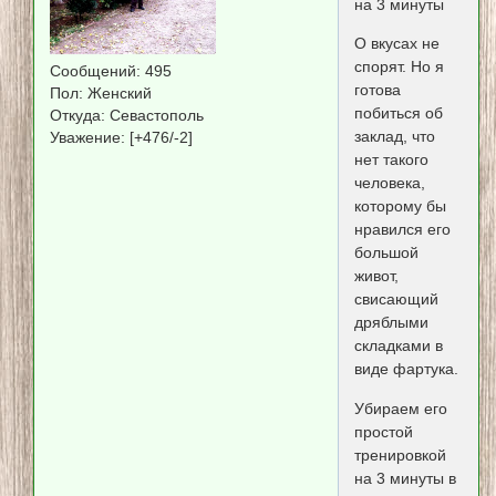
на 3 минуты
О вкусах не
спорят. Но я
Сообщений:
495
готова
Пол:
Женский
побиться об
Откуда:
Севастополь
заклад, что
Уважение:
[+476/-2]
нет такого
человека,
которому бы
нравился его
большой
живот,
свисающий
дряблыми
складками в
виде фартука.
Убираем его
простой
тренировкой
на 3 минуты в