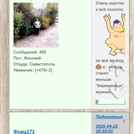
Очень коротко
и всё понятно.
Сообщений:
495
Пол:
Женский
но всё же когд
Откуда:
Севастополь
а - нибудь
Уважение:
[+476/-2]
станет
меньше
"беременных"
мужчин...
0
Поделиться
7
2020-04-22
10:10:01
Фома171