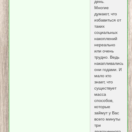
день.
Многие
думают, что
избавиться от
таких
социальных
накоплений
нереально
или очень
трудно. Ведь
накапливались
они годами. И
мало кто
знает, что
существует
масса
способов,
которые
займут у Вас
всего минуты
три
драгоценного