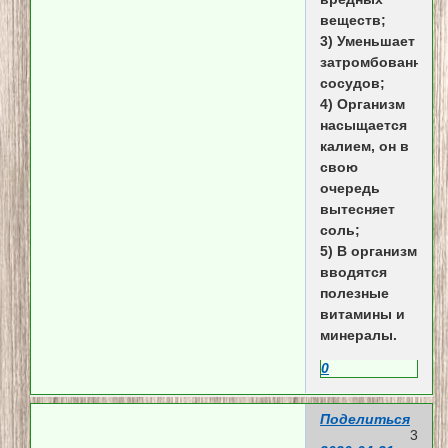
веществ;
3) Уменьшает
затромбованност
сосудов;
4) Организм
насыщается
калием, он в
свою
очередь
вытесняет
соль;
5) В организм
вводятся
полезные
витамины и
минералы.
0
Поделиться
3