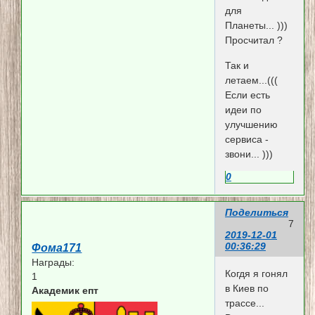
для
Планеты... )))
Просчитал ?
Так и
летаем...(((
Если есть
идеи по
улучшению
сервиса -
звони... )))
0
Поделиться
7
2019-12-01
00:36:29
Фома171
Награды:
Когдя я гонял
1
в Киев по
Академик епт
трассе...