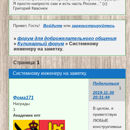
Я просто-напросто сам и есть часть России..." (с)
Григорий Кваснюк
Привет, Гость!
Войдите
или
зарегистрируйтесь
.
»
форум для доброжелательного общения
»
Кулинарный форум
»
Системному
инженеру на заметку.
Страница:
1
Системному инженеру на заметку.
Поделиться
1
2019-11-30
20:31:44
Фома171
Награды:
В целом, я
1
приветствую
Академик епт
ЛЮБЫЕ
конструктивные