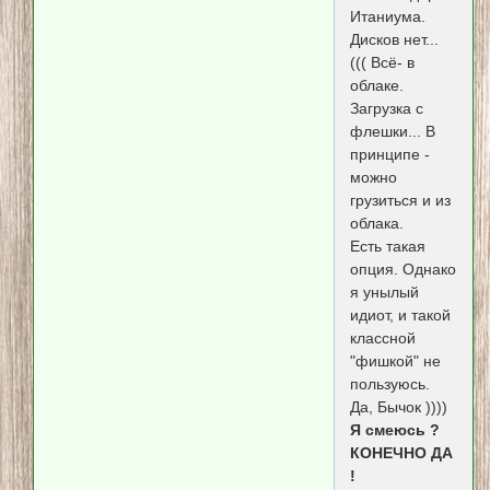
Итаниума.
Дисков нет...
((( Всё- в
облаке.
Загрузка с
флешки... В
принципе -
можно
грузиться и из
облака.
Есть такая
опция. Однако
я унылый
идиот, и такой
классной
"фишкой" не
пользуюсь.
Да, Бычок ))))
Я смеюсь ?
КОНЕЧНО ДА
!