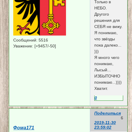
Только в
НЕБО.
Другого
решения для
СЕБЯ не вижу.
Я понимаю,
что звёзды
Сообщений:
5516
пока далеко...
Уважение:
[+9457/-50]
)))
Я много чего
понимаю,
Лысый...
ИЗБЫТОЧНО
понимаю...))))
Хватит.
0
Поделиться
6
2019-11-30
23:59:02
Фома171