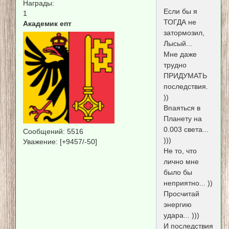
Награды:
Если бы я
1
ТОГДА не
Академик епт
затормозил,
Лысый...
Мне даже
трудно
ПРИДУМАТЬ
последствия.
))
Впаяться в
Планету на
0.003 света...
Сообщений:
5516
)))
Уважение:
[+9457/-50]
Не то, что
лично мне
было бы
неприятно... ))
Просчитай
энергию
удара... )))
И последствия