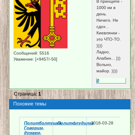
В принципе -
1000 км в
день.
Ничего. Не
сдох...
Киевлянки -
это ЧТО-ТО.
))))
Ладно,
Сообщений:
5516
Алабин... )))
Уважение:
[+9457/-50]
Вольно,
майор. ))))
0
Страница:
1
Похожие темы
Политболтушка.
Политфлудилка
2018-03-28
Говорим,
думаем,