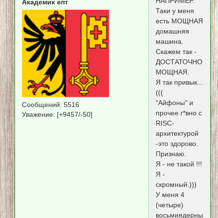
НАПРИМЕР.
Академик епт
Таки у меня
есть МОЩНАЯ
домашняя
машина.
Скажем так -
ДОСТАТОЧНО
МОЩНАЯ.
Я так привык...
(((
"Айфоны" и
Сообщений:
5516
прочее г*вно с
Уважение:
[+9457/-50]
RISC-
архитектурой
-это здорово.
Признаю.
Я - не такой !!!
Я -
скромный.)))
У меня 4
(четыре)
восьмиядерных