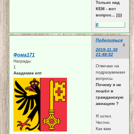
Только над
КЕМ - вот
вопрос... ))))
0
Поделиться
4
2019-11-30
21:48:52
Фома171
Награды:
Отвечаю на
1
подразувемаемые
Академик епт
вопросы.
Почему я не
пошёл в
гражданскую
авиацию ?
Я хотел.
Честно.
Как вам