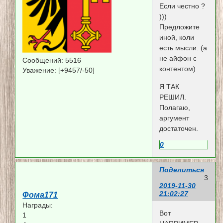
Если честно ?
)))
Предложите
иной, коли
есть мысли. (а
не айфон с
Сообщений:
5516
контентом)
Уважение:
[+9457/-50]
Я ТАК
РЕШИЛ.
Полагаю,
аргумент
достаточен.
0
Поделиться
3
2019-11-30
21:02:27
Фома171
Награды:
Вот
1