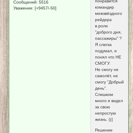
понравится
Сообщений:
5516
командир
Уважение:
[+9457/-50]
межзвёздного
рейдера
в роли
"доброго дня,
пассажиры" ?
Я слегка
подумал, и
понял что НЕ
СМОГУ.
Не смогу не
самолёт, не
смогу "Добрый
день".
Слишком
много я видел
за свою
непростую
жизнь. (((
Решение