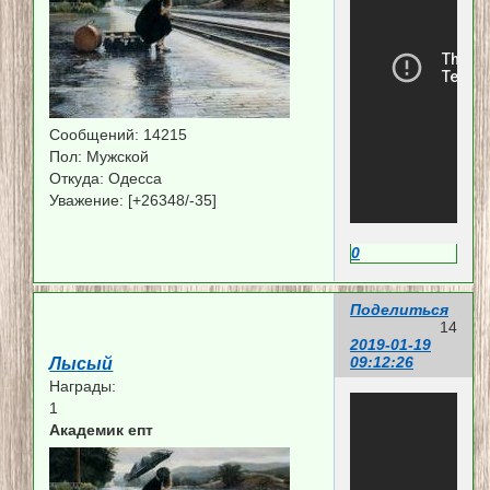
Сообщений:
14215
Пол:
Мужской
Откуда:
Одесса
Уважение:
[+26348/-35]
0
Поделиться
14
2019-01-19
09:12:26
Лысый
Награды:
1
Академик епт