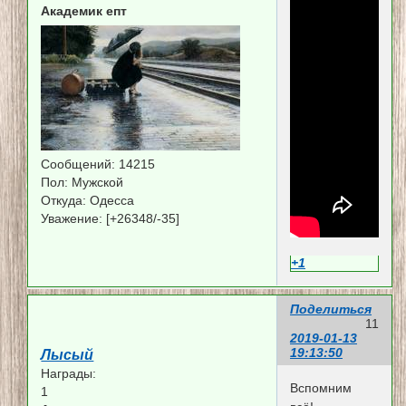
Академик епт
Сообщений:
14215
Пол:
Мужской
Откуда:
Одесса
Уважение:
[+26348/-35]
+1
Поделиться
11
2019-01-13
19:13:50
Лысый
Награды:
Вспомним
1