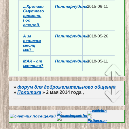
...Хроники
Политфлудилка
2015-06-11
Смутного
времени.
Год
второй.
А за
Политфлудилка
2018-05-26
окошком
месяц
май...
МАЙ - от
Политфлудилка
2018-05-11
маяться?
»
форум для доброжелательного общения
»
Политика
»
2 мая 2014 года ,