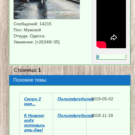
Сообщений:
14215
Пол:
Мужской
Откуда:
Одесса
Уважение:
[+26348/-35]
0
Страница:
1
Похожие темы
Скоро 2
Политфлудилка
2019-05-02
мая...
К Новому
Политфлудилка
2018-11-18
году
готовьсь
ать-два!