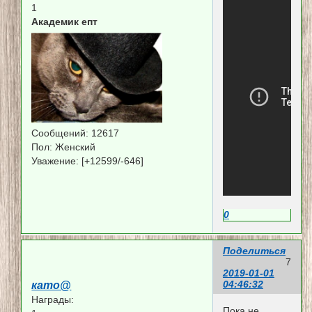
1
Академик епт
Сообщений:
12617
Пол:
Женский
Уважение:
[+12599/-646]
0
Поделиться
7
2019-01-01
04:46:32
като@
Награды:
Пока не