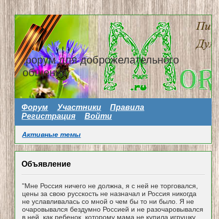
форум для доброжелательного
общения
Форум
Участники
Правила
Регистрация
Войти
Активные темы
Объявление
"Мне Россия ничего не должна, я с ней не торговался,
цены за свою русскость не назначал и Россия никогда
не уславливалась со мной о чем бы то ни было. Я не
очаровывался бездумно Россией и не разочаровывался
в ней, как ребенок, которому мама не купила игрушку...