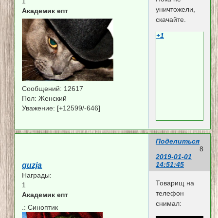
1
уничтожели,
Академик епт
скачайте.
+1
Сообщений:
12617
Пол:
Женский
Уважение:
[+12599/-646]
Поделиться
8
2019-01-01
14:51:45
guzja
Награды:
Товарищ на
1
телефон
Академик епт
снимал:
.:
Синоптик