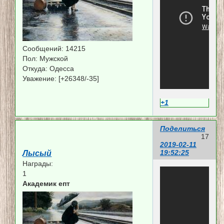
Сообщений:
14215
Пол:
Мужской
Откуда:
Одесса
Уважение:
[+26348/-35]
+1
Поделиться
17
2019-02-11
19:52:25
Лысый
Награды:
1
Академик епт