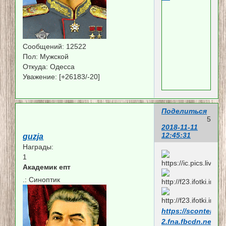
Сообщений:
12522
Пол:
Мужской
Откуда:
Одесса
Уважение:
[+26183/-20]
Поделиться
5
2018-11-11
12:45:31
guzja
Награды:
1
Академик епт
.:
Синоптик
https://scontent.f
2.fna.fbcdn.net/