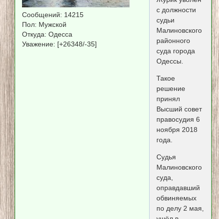
с должности
Сообщений:
14215
судьи
Пол:
Мужской
Малиновского
Откуда:
Одесса
районного
Уважение:
[+26348/-35]
суда города
Одессы.
Такое
решение
принял
Высший совет
правосудия 6
ноября 2018
года.
Судья
Малиновского
суда,
оправдавший
обвиняемых
по делу 2 мая,
ушёл в