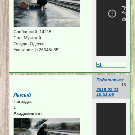
Сообщений:
14215
Пол:
Мужской
Откуда:
Одесса
Уважение:
[+26348/-35]
+1
Поделиться
16
2019-02-11
19:51:06
Лысый
Награды:
1
Академик епт