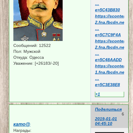
…
e=5C43B830
https://scontent.f
2.fna.fbcdn.net/
…
e=5C7C9F4A
https://scontent.f
Сообщений:
12522
2.fna.fbcdn.net/
Пол:
Мужской
…
Откуда:
Одесса
e=5C48AADD
Уважение:
[+26183/-20]
https://scontent.f
1.fna.fbcdn.net/
…
e=5C3E38E8
+1
Поделиться
6
2019-01-01
04:45:10
като@
Награды: