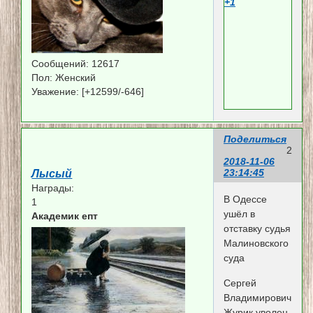
+1
Сообщений:
12617
Пол:
Женский
Уважение:
[+12599/-646]
Поделиться
2
2018-11-06
23:14:45
Лысый
Награды:
В Одессе
1
ушёл в
Академик епт
отставку судья
Малиновского
суда
Сергей
Владимирович
Журик уволен