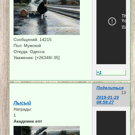
Сообщений:
14215
Пол:
Мужской
Откуда:
Одесса
Уважение:
[+26348/-35]
+1
Поделиться
13
2019-01-19
08:59:27
Лысый
Награды:
1
Академик епт