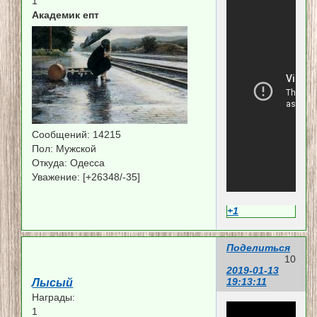
1
Академик епт
Сообщений:
14215
Пол:
Мужской
Откуда:
Одесса
Уважение:
[+26348/-35]
+1
Поделиться
10
2019-01-13
19:13:11
Лысый
Награды:
1