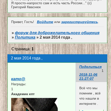
Я просто-напросто сам и есть часть России..." (с)
Григорий Кваснюк
Привет, Гость!
Войдите
или
зарегистрируйтесь
.
»
форум для доброжелательного общения
»
Политика
»
2 мая 2014 года ,
Страница:
1
2 мая 2014 года ,
Поделиться
1
2018-11-06
21:27:07
като@
Награды:
Всё что мы
1
помним , всё
Академик епт
что нашли в
интернете .