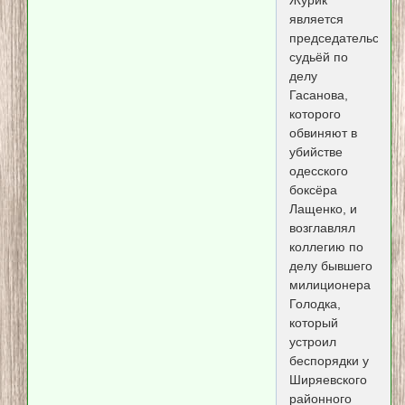
Журик
является
председательству
судьёй по
делу
Гасанова,
которого
обвиняют в
убийстве
одесского
боксёра
Лащенко, и
возглавлял
коллегию по
делу бывшего
милиционера
Голодка,
который
устроил
беспорядки у
Ширяевского
районного