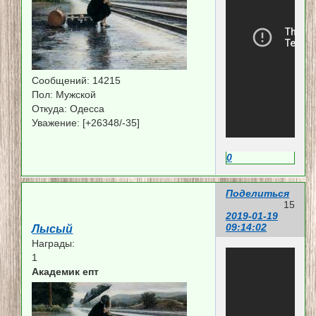
Сообщений:
14215
Пол:
Мужской
Откуда:
Одесса
Уважение:
[+26348/-35]
0
Поделиться
15
2019-01-19
09:14:02
Лысый
Награды:
1
Академик епт