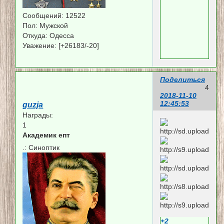
Сообщений:
12522
Пол:
Мужской
Откуда:
Одесса
Уважение:
[+26183/-20]
Поделиться
4
2018-11-10
12:45:53
guzja
Награды:
1
Академик епт
.:
Синоптик
+2