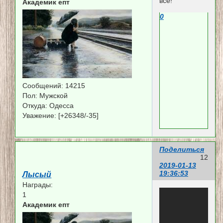
всё!
Академик епт
0
Сообщений:
14215
Пол:
Мужской
Откуда:
Одесса
Уважение:
[+26348/-35]
Поделиться
12
2019-01-13
19:36:53
Лысый
Награды:
1
Академик епт