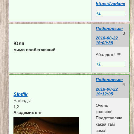
https://varlamov.
+1
Поделиться
3
2018-08-22
19:00:38
Юля
мимо пробегающий
Абалдеть!!!!!!
+1
Поделиться
4
2018-08-22
19:12:05
Simfik
Награды:
Очень
1,2
красиво!
Академик епт
Представляю
какая там
зима!