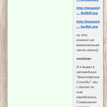
http://mneploho.n
… 0e4b0f.jpg
http://mneploho.n
… fac9dc.jpg
ну это
конечно же
мааааленькая
часть всего))
voedviav
А я бывал в
заповеднике
"Красноярские
Столбы", мы
с батей по
ним
карабкались.
Совершенно
чумовое