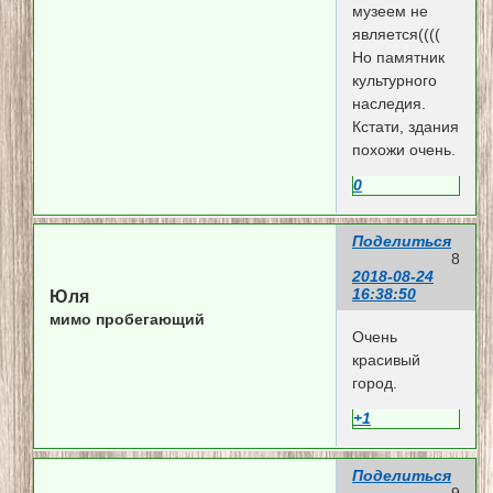
музеем не
является((((
Но памятник
культурного
наследия.
Кстати, здания
похожи очень.
0
Поделиться
8
2018-08-24
16:38:50
Юля
мимо пробегающий
Очень
красивый
город.
+1
Поделиться
9