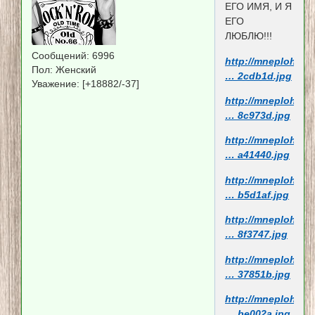
ЕГО ИМЯ, И Я
ЕГО
ЛЮБЛЮ!!!
Сообщений:
6996
http://mneploho.n
Пол:
Женский
… 2cdb1d.jpg
Уважение:
[+18882/-37]
http://mneploho.n
… 8c973d.jpg
http://mneploho.n
… a41440.jpg
http://mneploho.n
… b5d1af.jpg
http://mneploho.n
… 8f3747.jpg
http://mneploho.n
… 37851b.jpg
http://mneploho.n
… be002a.jpg