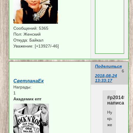
Сообщений:
5365
Пол:
Женский
Откуда:
Байкал
Уважение:
[+13927/-46]
Поделиться
6
2018-08-24
13:33:17
СветланаЕк
Награды:
1
#p201494,
Академик епт
написал(а)
Ну
красота
же!