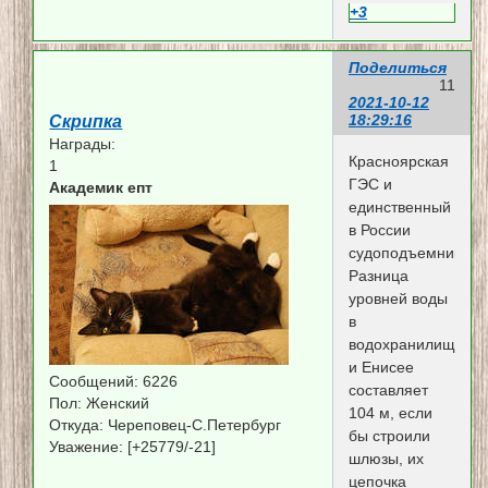
+3
Поделиться
11
2021-10-12
18:29:16
Скрипка
Награды:
Красноярская
1
ГЭС и
Академик епт
единственный
в России
судоподъемник.
Разница
уровней воды
в
водохранилище
и Енисее
Сообщений:
6226
составляет
Пол:
Женский
104 м, если
Откуда:
Череповец-С.Петербург
бы строили
Уважение:
[+25779/-21]
шлюзы, их
цепочка