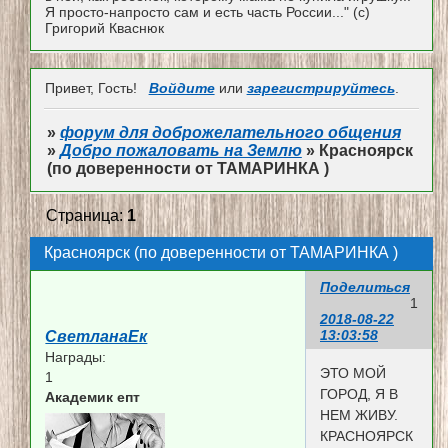
Я просто-напросто сам и есть часть России..." (с)
Григорий Кваснюк
Привет, Гость!
Войдите
или
зарегистрируйтесь
.
»
форум для доброжелательного общения
»
Добро пожаловать на Землю
»
Красноярск
(по доверенности от ТАМАРИНКА )
Страница:
1
Красноярск (по доверенности от ТАМАРИНКА )
Поделиться
1
2018-08-22
13:03:58
СветланаЕк
Награды:
ЭТО МОЙ
1
ГОРОД, Я В
Академик епт
НЕМ ЖИВУ.
КРАСНОЯРСК