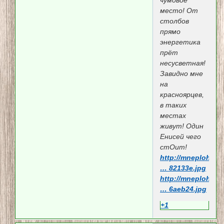
место! От
столбов
прямо
энергетика
прёт
несусветная!
Завидно мне
на
красноярцев,
в таких
местах
живут! Один
Енисей чего
стОит!
http://mneploho.n
… 82133e.jpg
http://mneploho.n
… 6aeb24.jpg
+1