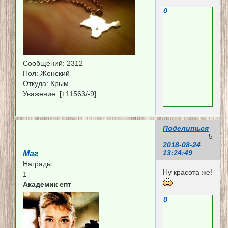
0
Сообщений:
2312
Пол:
Женский
Откуда:
Крым
Уважение:
[+11563/-9]
Поделиться
5
2018-08-24
13:24:49
Маг
Награды:
Ну красота же!
1
Академик епт
0