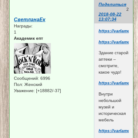
Поделиться
2
2018-08-22
13:07:34
СветланаЕк
Награды:
https://varlamov.
1
Академик епт
https://varlamov.
Здание старой
аптеки –
смотрите,
какое чудо!
Сообщений:
6996
https://varlamov.
Пол:
Женский
Уважение:
[+18882/-37]
Внутри
небольшой
музей и
историческая
мебель
https://varlamov.