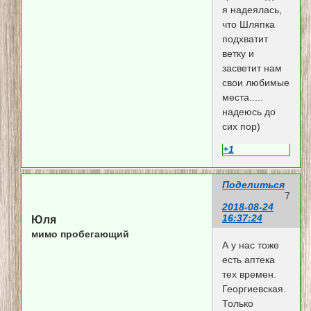
я надеялась,
что Шляпка
подхватит
ветку и
засветит нам
свои любимые
места.....
надеюсь до
сих пор)
+1
Поделиться
7
2018-08-24
16:37:24
Юля
мимо пробегающий
А у нас тоже
есть аптека
тех времен.
Георгиевская.
Только