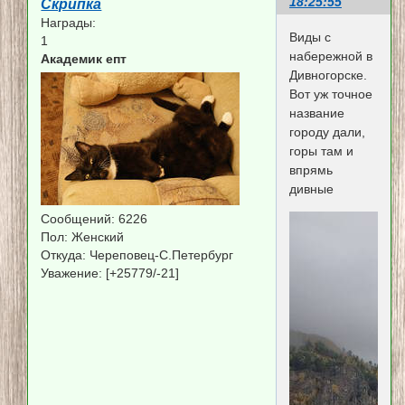
18:25:55
Скрипка
Награды:
Виды с
1
набережной в
Академик епт
Дивногорске.
Вот уж точное
название
городу дали,
горы там и
впрямь
дивные
Сообщений:
6226
Пол:
Женский
Откуда:
Череповец-С.Петербург
Уважение:
[+25779/-21]