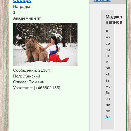
Сибирь
Награды:
1
Мадженти
Академик епт
написал(а)
А
мне
сегодня
четверо
этих
молодцов
разнесли
Сообщений:
21364
квартиру,
Пол:
Женский
вынесли
Откуда:
Тюмень
мозг.
Уважение:
[+46580/-135]
Два
часа
ликвидирова
последствия
[url]https://