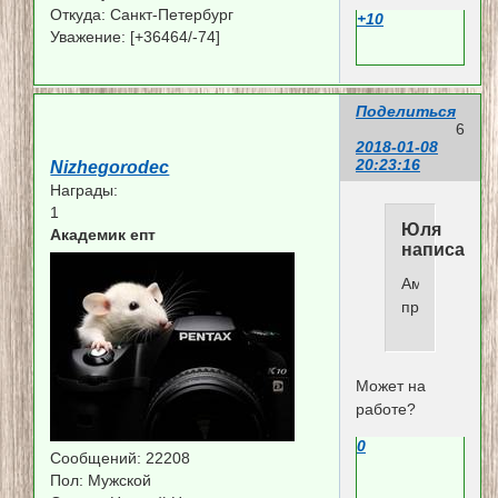
Откуда:
Санкт-Петербург
+10
Уважение:
[+36464/-74]
Поделиться
6
2018-01-08
20:23:16
Nizhegorodec
Награды:
1
Юля
Академик епт
написал(а)
Ампоша
прогуливает.
Может на
работе?
0
Сообщений:
22208
Пол:
Мужской