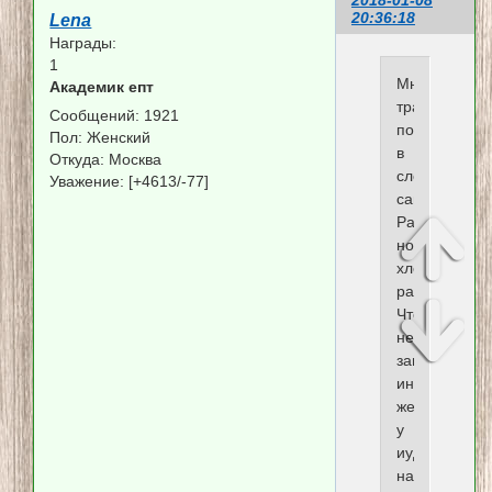
2018-01-08
20:36:18
Lena
Награды:
1
Многие
Академик епт
традиции
Сообщений:
1921
появились
Пол:
Женский
в
Откуда:
Москва
следствии
Уважение:
[+4613/-77]
самосохране
Разными
ножами:мясо
хлеб,вполне
разумно.
Чтобы
не
занести
инфекцию.Т
же
у
иудеев
на