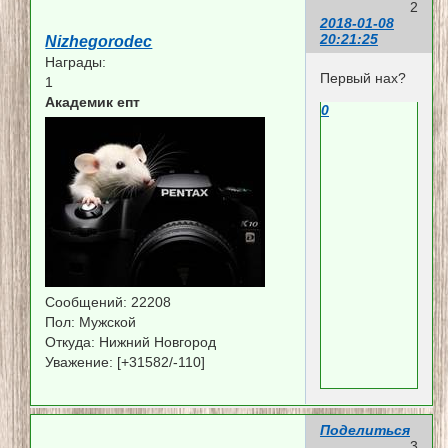
2
2018-01-08
20:21:25
Nizhegorodec
Награды:
Первый нах?
1
Академик епт
0
Сообщений:
22208
Пол:
Мужской
Откуда:
Нижний Новгород
Уважение:
[+31582/-110]
Поделиться
3