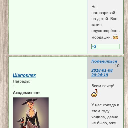
Не
наговаривай
на детей. Вон
какие
одухотворённые
мордашки.
+3
Поделиться
10
2018-01-08
20:24:19
Шапокляк
Награды:
Всем вечер!
1
Академик епт
У нас коляда в
этом году
ходила, давно
не было, уже