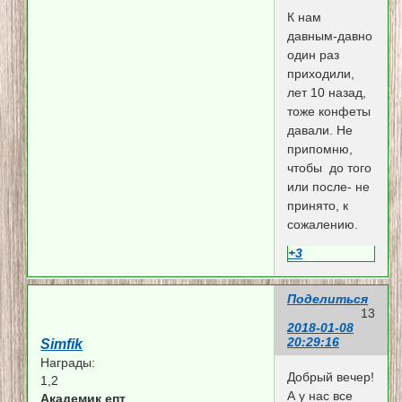
К нам
давным-давно
один раз
приходили,
лет 10 назад,
тоже конфеты
давали. Не
припомню,
чтобы до того
или после- не
принято, к
сожалению.
+3
Поделиться
13
2018-01-08
20:29:16
Simfik
Награды:
Добрый вечер!
1,2
А у нас все
Академик епт