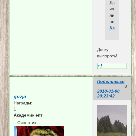
Два
часа
ликвидирова
последствия
[url]https://
Девку -
выпороть!
+1
Поделиться
8
2018-01-08
20:23:42
guzja
Награды:
1
Академик епт
.:
Синоптик