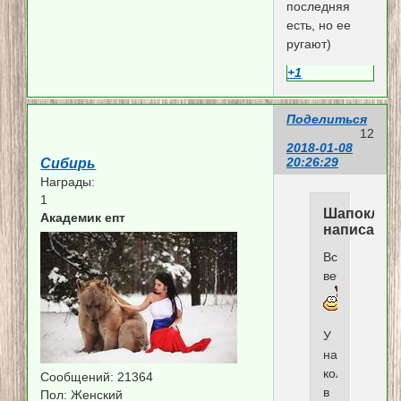
последняя
есть, но ее
ругают)
+1
Поделиться
12
2018-01-08
20:26:29
Сибирь
Награды:
1
Шапокляк
Академик епт
написал(а)
Всем
вечер!
У
нас
коляда
Сообщений:
21364
в
Пол:
Женский