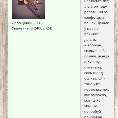
несколько лет,
а в этом году
ребятишки за
конфетами
пошли, деньги
Сообщений:
8116
Уважение:
[+24069/-24]
у нас не
принято
давать.
А вообще,
сколько себя
помню, всегда
и Купалу
отмечали,
весь город
обливался и
тоже уже
несколько лет,
как заглохло,
все такие
чинные,
попробуй
брызни на