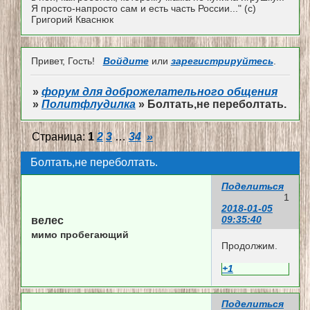
Я просто-напросто сам и есть часть России..." (с)
Григорий Кваснюк
Привет, Гость!
Войдите
или
зарегистрируйтесь
.
»
форум для доброжелательного общения
»
Политфлудилка
»
Болтать,не переболтать.
Страница:
1
2
3
…
34
»
Болтать,не переболтать.
Поделиться
1
2018-01-05
09:35:40
велес
мимо пробегающий
Продолжим.
+1
Поделиться