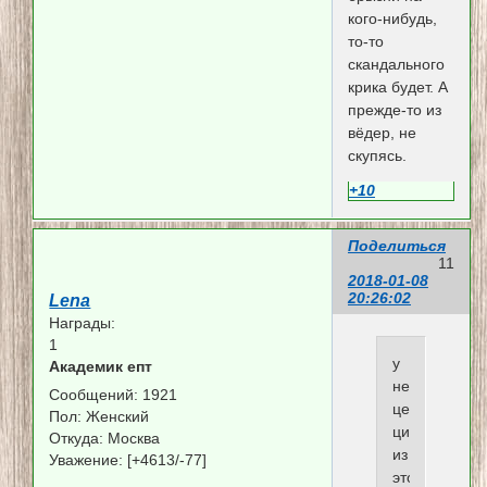
кого-нибудь,
то-то
скандального
крика будет. А
прежде-то из
вёдер, не
скупясь.
+10
Поделиться
11
2018-01-08
20:26:02
Lena
Награды:
1
у
Академик епт
него
Сообщений:
1921
целый
Пол:
Женский
цикл
Откуда:
Москва
из
Уважение:
[+4613/-77]
этой