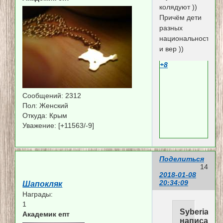
колядуют ))
Причём дети
разных
национальностей
и вер ))
+8
Сообщений:
2312
Пол:
Женский
Откуда:
Крым
Уважение:
[+11563/-9]
Поделиться
14
2018-01-08
20:34:09
Шапокляк
Награды:
1
Syberia
Академик епт
написал(а)