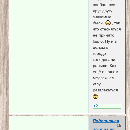
вообще все
друг другу
знакомые
были
, так
что стесняться
не принято
было. Ну и в
целом в
городе
колядовали
раньше. Как
ещё в нашем
медвежьем
углу
развлекаться
+2
Поделиться
15