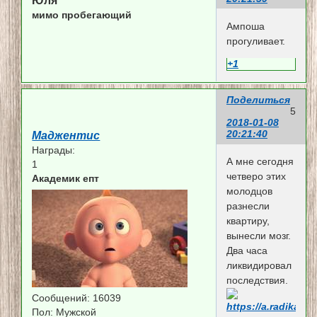
Юля
мимо пробегающий
Ампоша
прогуливает.
+1
Поделиться
5
2018-01-08
20:21:40
Маджентис
Награды:
А мне сегодня
1
четверо этих
Академик епт
молодцов
разнесли
квартиру,
вынесли мозг.
Два часа
ликвидировал
последствия.
Сообщений:
16039
Пол:
Мужской