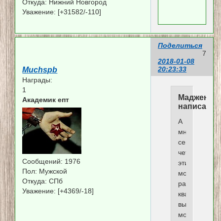
Откуда:
Нижний Новгород
Уважение:
[+31582/-110]
Поделиться
7
2018-01-08
20:23:33
Muchspb
Награды:
1
Мадженти
Академик епт
написал(а)
А
мне
сегодня
четверо
Сообщений:
1976
этих
Пол:
Мужской
молодцов
Откуда:
СПб
разнесли
Уважение:
[+4369/-18]
квартиру,
вынесли
мозг.