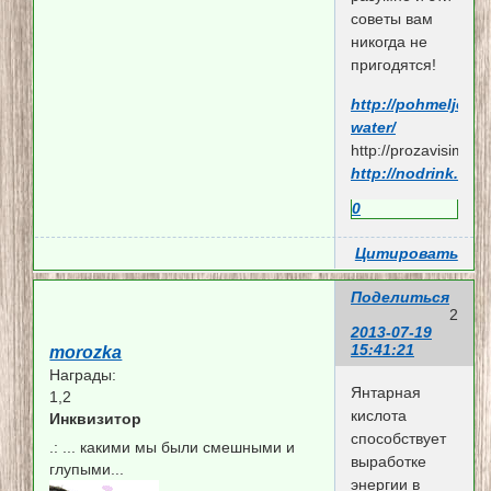
советы вам
никогда не
пригодятся!
http://pohmelje.ru/
water/
http://prozavisimost.
http://nodrink.me/gl
0
Цитировать
Поделиться
2
2013-07-19
15:41:21
morozka
Награды:
Янтарная
1,2
кислота
Инквизитор
способствует
.:
... какими мы были смешными и
выработке
глупыми...
энергии в