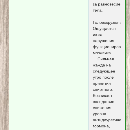
за равновесие
тела.
Головокружение.
Ощущается
из-за
нарушения
функционирования
мозжечка.
Сильная
жажда на
следующее
утро после
принятия
спиртного.
Возникает
вследствие
снижения
уровня
антидиуретическог
гормона,