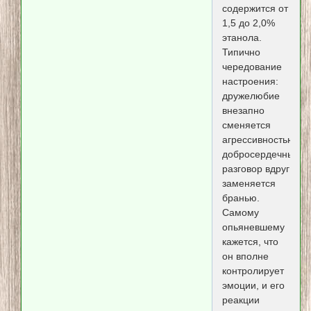
содержится от
1,5 до 2,0%
этанола.
Типично
чередование
настроения:
дружелюбие
внезапно
сменяется
агрессивностью,
добросердечный
разговор вдруг
заменяется
бранью.
Самому
опьяневшему
кажется, что
он вполне
контролирует
эмоции, и его
реакции