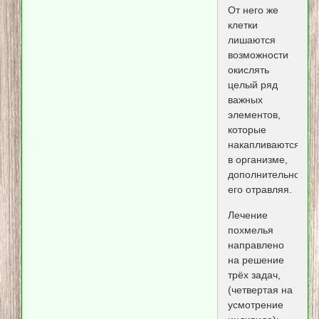
От него же
клетки
лишаются
возможности
окислять
целый ряд
важных
элементов,
которые
накапливаются
в организме,
дополнительно
его отравляя.
Лечение
похмелья
направлено
на решение
трёх задач,
(четвертая на
усмотрение