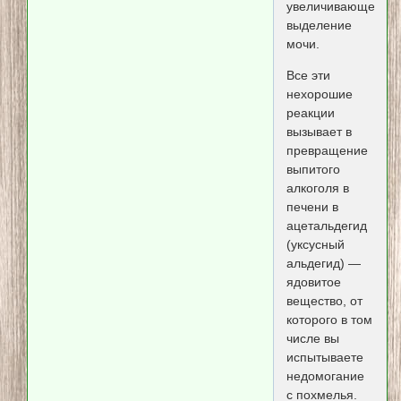
увеличивающего
выделение
мочи.
Все эти
нехорошие
реакции
вызывает в
превращение
выпитого
алкоголя в
печени в
ацетальдегид
(уксусный
альдегид) —
ядовитое
вещество, от
которого в том
числе вы
испытываете
недомогание
с похмелья.