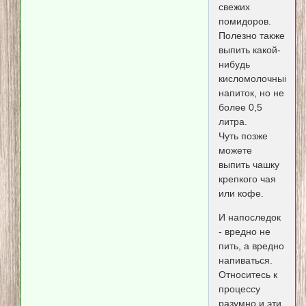
свежих
помидоров.
Полезно также
выпить какой-
нибудь
кисломолочный
напиток, но не
более 0,5
литра.
Чуть позже
можете
выпить чашку
крепкого чая
или кофе.
И напоследок
- вредно не
пить, а вредно
напиваться.
Относитесь к
процессу
разумно и эти