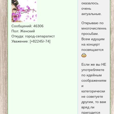
оказалось.
очень
актуальные.
Открываю по
Сообщений:
46306
многочисленным
Пол:
Женский
просьбам.
Откуда:
город-сепаратист
Всем идущим
Уважение:
[+82245/-74]
на концерт
посвящается
Если же вы НЕ
употребляете
по идейным
соображениям
и
категорически
не советуете
другим, то вам
вряд ли
пригодится