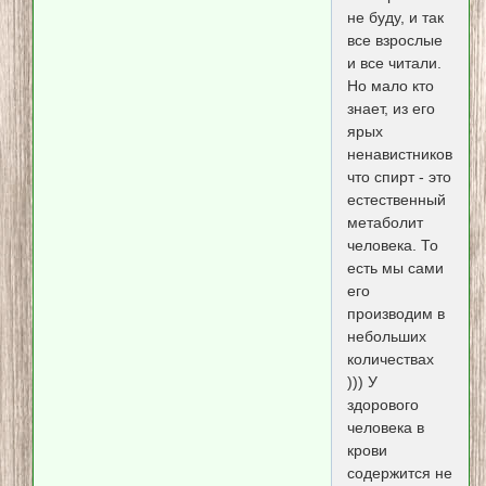
не буду, и так
все взрослые
и все читали.
Но мало кто
знает, из его
ярых
ненавистников,
что спирт - это
естественный
метаболит
человека. То
есть мы сами
его
производим в
небольших
количествах
))) У
здорового
человека в
крови
содержится не