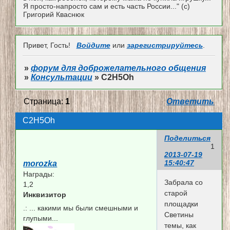
Я просто-напросто сам и есть часть России..." (с)
Григорий Кваснюк
Привет, Гость!
Войдите
или
зарегистрируйтесь
.
»
форум для доброжелательного общения
»
Консультации
»
С2H5Oh
Страница:
1
Ответить
С2H5Oh
Поделиться
1
2013-07-19
15:40:47
morozka
Награды:
Забрала со
1,2
старой
Инквизитор
площадки
.:
... какими мы были смешными и
Светины
глупыми...
темы, как