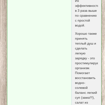
Их
эффективность
в 3 раза выше
по сравнению
с простой
водой.
Хорошо также
принять
теплый душ и
сделать
легкую
зарядку - это
простимулирует
организм.
Помогает
восстановить
водно-
солевой
баланс легкий
суп (зама!!!),
салат из