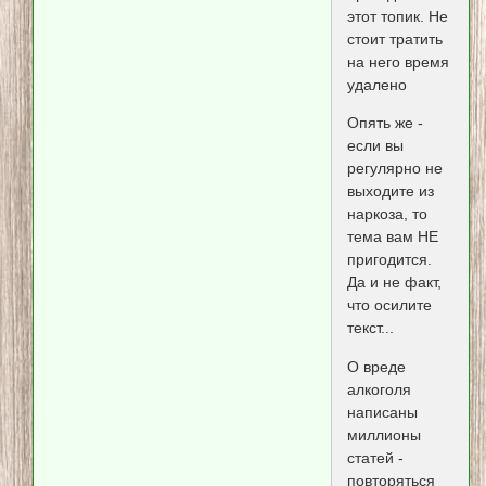
этот топик. Не
стоит тратить
на него время
удалено
Опять же -
если вы
регулярно не
выходите из
наркоза, то
тема вам НЕ
пригодится.
Да и не факт,
что осилите
текст...
О вреде
алкоголя
написаны
миллионы
статей -
повторяться