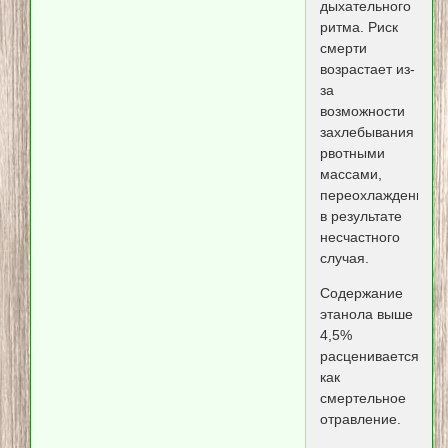
дыхательного
ритма. Риск
смерти
возрастает из-
за
возможности
захлебывания
рвотными
массами,
переохлаждения,
в результате
несчастного
случая.
Содержание
этанола выше
4,5%
расценивается
как
смертельное
отравление.