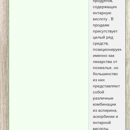
продуктов,
содержащих
янтарную
кислоту . В
продаже
присутствует
целый ряд
средств,
позиционируемых
именно как
лекарства от
похмелья, но
большинство
из них
представляют
собой
различные
комбинации
из аспирина,
аскорбинки и
янтарной
кислоты,