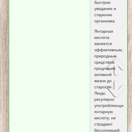
быстрое
увядание и
старение
организма.
Янтарная
кислота
является
эффективным,
природным
средством
продления
активной
жизни до
старости.
Люди,
регулярно
употребляющие
янтарную
кислоту, не
страдают
бессонницей,