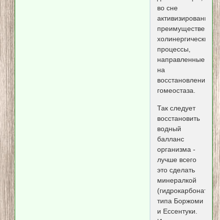
во сне
активизированы
преимущественно
холинергические
процессы,
направленные
на
восстановление
гомеостаза.
Так следует
восстановить
водный
балланс
организма -
лучше всего
это сделать
минералкой
(гидрокарбонатной
типа Боржоми
и Ессентуки.