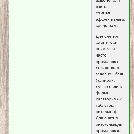
выделено, я
считаю
самыми
эффективными
средствами.
Для снятия
симптомов
похмелья
часто
применяют
лекарства от
головной боли
(аспирин,
лучше если в
форме
растворимых
таблеток,
цитрамон).
Для снятия
интоксикации
применяются