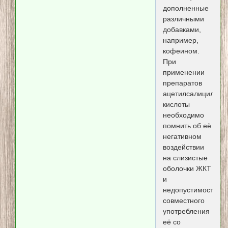
дополненные
различными
добавками,
например,
кофеином.
При
применении
препаратов
ацетилсалицилово
кислоты
необходимо
помнить об её
негативном
воздействии
на слизистые
оболочки ЖКТ
и
недопустимости
совместного
употребления
её со