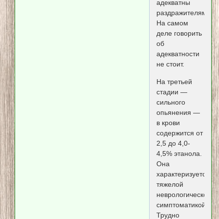
адекватны
раздражителям.
На самом
деле говорить
об
адекватности
не стоит.
На третьей
стадии —
сильного
опьянения —
в крови
содержится от
2,5 до 4,0-
4,5% этанола.
Она
характеризуется
тяжелой
неврологической
симптоматикой.
Трудно