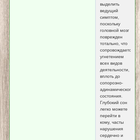
выделить
ведущий
симптом,
поскольку
головной мозг
поврежден
тотально, что
сопровождается
угнетением
всех видов
деятельности,
вплоть до
сопорозно-
адинамического
состояния.
Глубокий сон
легко можете
перейти в
кому, часты
нарушения
сердечно и