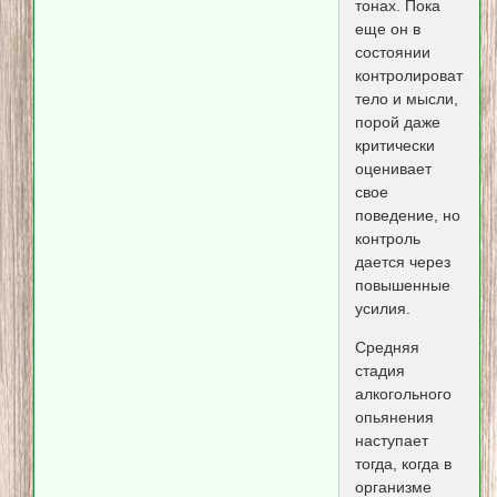
тонах. Пока
еще он в
состоянии
контролировать
тело и мысли,
порой даже
критически
оценивает
свое
поведение, но
контроль
дается через
повышенные
усилия.
Средняя
стадия
алкогольного
опьянения
наступает
тогда, когда в
организме