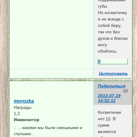
губы.
Но косметичку
я не всегда с
собой беру,
так что без
духов и блеска
могу
обойтись.
0
Цитировать
Поделиться
10
2013-07-19
14:52:12
morozka
Награды:
Косметички
1,2
нет ))) В
Инквизитор
сумке
.:
... какими мы были смешными и
валяется
глупыми...