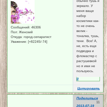
обычно тушь и
зеркало. У
меня ваще
набор
косметики как-
то не очень
Сообщений:
46306
велик -
Пол:
Женский
тоналка, тушь,
Откуда:
город-сепаратист
тени. Все! А,
Уважение:
[+82245/-74]
не, есть еще
подводка и
фломастер с
растушевкой
но я ими не
пользуюсь.
0
Цитировать
Поделиться
11
2013-07-19