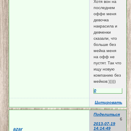
Хотя вон на
последнем
оффе меня
девочка
накрасила и
девченки
сказали, что
больше без
мейка меня
на офф не
пустят. Так что
ищу новую
компанию без
мейков:)))))
0
Цитировать
Поделиться
6
2013-07-19
14:14:49
azar