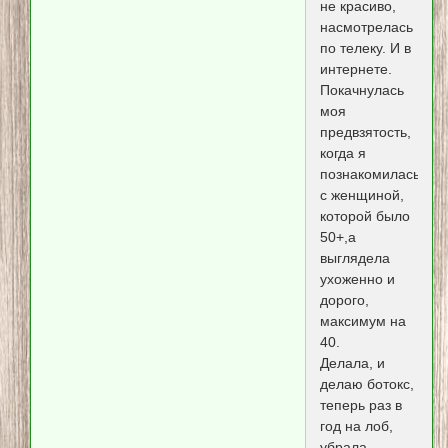
не красиво,
насмотрелась
по телеку. И в
интернете.
Покачнулась
моя
предвзятость,
когда я
познакомилась
с женщиной,
которой было
50+,а
выглядела
ухоженно и
дорого,
максимум на
40.
Делала, и
делаю ботокс,
теперь раз в
год на лоб,
убрала