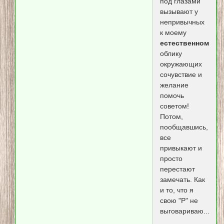
под глазами
вызывают у
непривычных
к моему
естественному
облику
окружающих
сочувствие и
желание
помочь
советом!
Потом,
пообщавшись,
все
привыкают и
просто
перестают
замечать. Как
и то, что я
свою "Р" не
выговариваю...