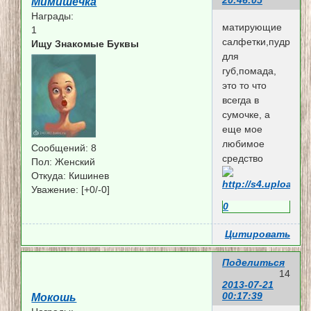
Мимишечка
Награды:
матирующие
1
салфетки,пудра,к
Ищу Знакомые Буквы
для
губ,помада,
это то что
всегда в
сумочке, а
еще мое
любимое
Сообщений:
8
средство
Пол:
Женский
Откуда:
Кишинев
Уважение:
[+0/-0]
0
Цитировать
Поделиться
14
2013-07-21
00:17:39
Мокошь