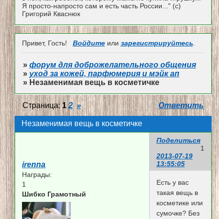
Я просто-напросто сам и есть часть России..." (с)
Григорий Кваснюк
Привет, Гость!
Войдите
или
зарегистрируйтесь
.
»
форум для доброжелательного общения
»
уход за кожей, парфюмерия и мэйк ап
»
Незаменимая вещь в косметичке
Страница:
1
2
»
Ответить
Незаменимая вещь в косметичке
Поделиться
1
2013-07-19
13:55:05
irenna
Награды:
Есть у вас
1
такая вещь в
Шибко Грамотный
косметике или
сумочке? Без