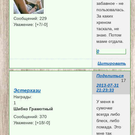
забавное - не
пользовалась.
За каких
Сообщений:
229
хреном
Уважение:
[+7/-0]
таскала, не
знаю. Потом
маме отдала.
0
Цитировать
Поделиться
17
2013-07-31
21:23:33
Эстерхази
Награды:
У меня в
1
сумочке
Шибко Грамотный
всегда либо
Сообщений:
370
блеск, либо
Уважение:
[+18/-0]
помада. Это
мне так