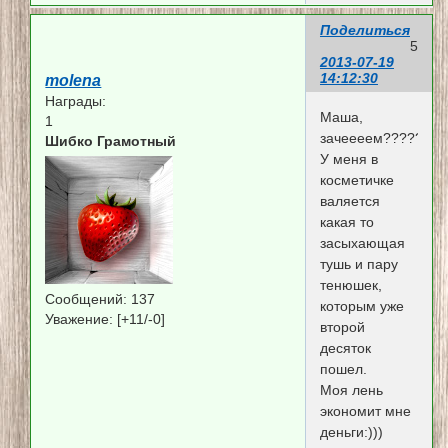
Поделиться
5
2013-07-19
14:12:30
molena
Награды:
Маша,
1
зачеееем?????
Шибко Грамотный
У меня в
косметичке
валяется
какая то
засыхающая
тушь и пару
тенюшек,
Сообщений:
137
которым уже
Уважение:
[+11/-0]
второй
десяток
пошел.
Моя лень
экономит мне
деньги:)))