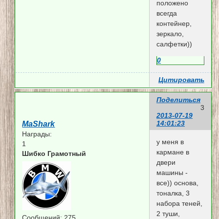
положено
всегда
контейнер,
зеркало,
салфетки))
0
Цитировать
Поделиться
3
2013-07-19
14:01:23
MaShark
Награды:
у меня в
1
кармане в
Шибко Грамотный
двери
машины -
все)) основа,
тоналка, 3
набора теней,
2 туши,
Сообщений:
275