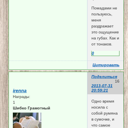
Помадами не
пользуюсь,
меня
раздражает
это ощущение
на губах. Как и
от тонаков.
0
Цитировать
Поделиться
16
2013-07-31
20:59:21
irenna
Награды:
Одно время
1
носила с
Шибко Грамотный
собой румяна
в сумочке, и
что самое