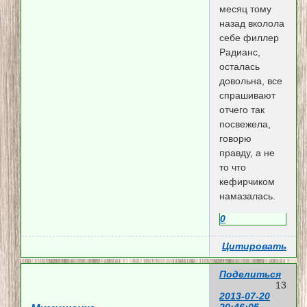
месяц тому
назад вколола
себе филлер
Радианс,
осталась
довольна, все
спрашивают
отчего так
посвежела,
говорю
правду, а не
то что
кефирчиком
намазалась.
0
Цитировать
Поделиться
13
2013-07-20
20:46:05