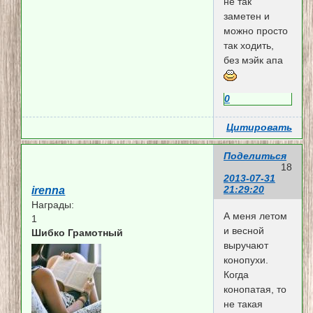
не так
заметен и
можно просто
так ходить,
без мэйк апа
0
Цитировать
Поделиться
18
2013-07-31
21:29:20
irenna
Награды:
А меня летом
1
и весной
Шибко Грамотный
выручают
конопухи.
Когда
конопатая, то
не такая