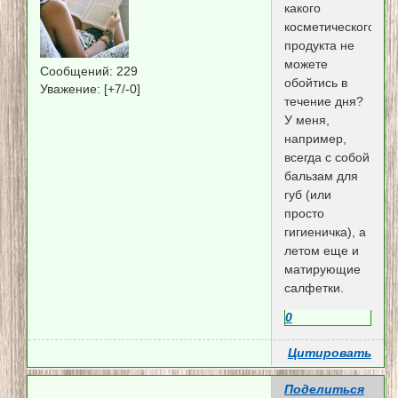
какого
косметического
продукта не
можете
Сообщений:
229
обойтись в
Уважение:
[+7/-0]
течение дня?
У меня,
например,
всегда с собой
бальзам для
губ (или
просто
гигиеничка), а
летом еще и
матирующие
салфетки.
0
Цитировать
Поделиться