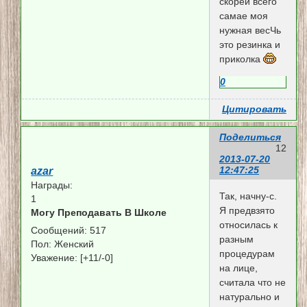
скорей всего
самае моя
нужная весЧь
это резинка и
приколка
0
Цитировать
Поделиться
12
2013-07-20
12:47:25
azar
Награды:
Так, начну-с.
1
Я предвзято
Могу Преподавать В Школе
относилась к
Сообщений:
517
разным
Пол:
Женский
процедурам
Уважение:
[+11/-0]
на лице,
считала что не
натурально и