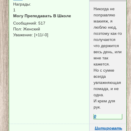
Награды:
Никогда не
1
поправляю
Могу Преподавать В Школе
макияж, я
Сообщений:
517
люблю нюд,
Пол:
Женский
поэтому как-то
Уважение:
[+11/-0]
получается
что держится
весь день, или
мне так
кажется.
Но с сумке
всегда
увлажняющая
помада, и не
одна.
И крем для
рук.
0
Цитировать