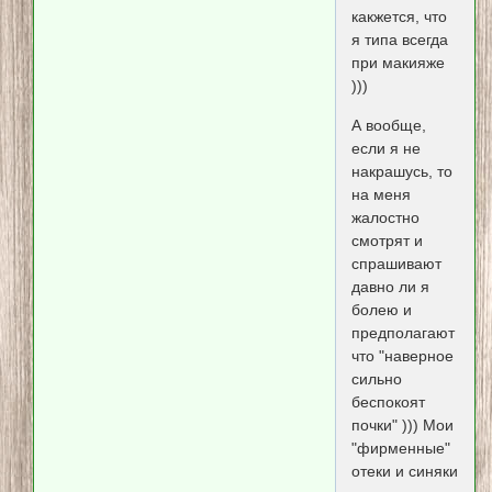
какжется, что
я типа всегда
при макияже
)))
А вообще,
если я не
накрашусь, то
на меня
жалостно
смотрят и
спрашивают
давно ли я
болею и
предполагают
что "наверное
сильно
беспокоят
почки" ))) Мои
"фирменные"
отеки и синяки