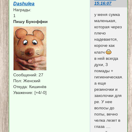
15:16:07
Dashulea
Награды:
у меня сумка
1
маленькая,
Пишу Букоффки
которая через
плечо
надевается,
короче как
клатч
в ней всегда
духи, 3
помады +
Сообщений:
27
гигиеническая.
Пол:
Женский
а еще
Откуда:
Кишинёв
резиночки и
Уважение:
[+4/-0]
заколочки для
ре. У нее
волосы до
попы, вечно
челка лезет в
глаза ....