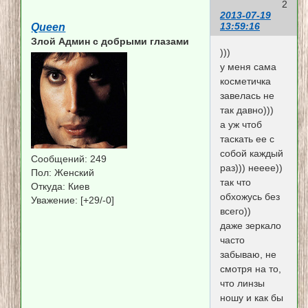
2
2013-07-19
13:59:16
Queen
Злой Админ c добрыми глазами
)))
у меня сама
косметичка
завелась не
так давно)))
а уж чтоб
таскать ее с
собой каждый
Сообщений:
249
раз))) нееее))
Пол:
Женский
так что
Откуда:
Киев
обхожусь без
Уважение:
[+29/-0]
всего))
даже зеркало
часто
забываю, не
смотря на то,
что линзы
ношу и как бы