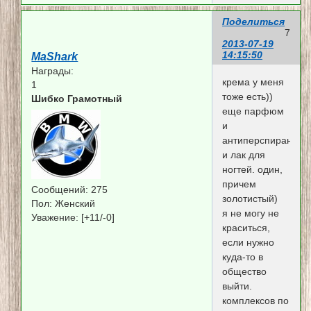
Поделиться
7
2013-07-19
14:15:50
MaShark
Награды:
крема у меня
1
тоже есть))
Шибко Грамотный
еще парфюм
и
антиперспирант.
и лак для
ногтей. один,
причем
Сообщений:
275
золотистый)
Пол:
Женский
я не могу не
Уважение:
[+11/-0]
краситься,
если нужно
куда-то в
общество
выйти.
комплексов по