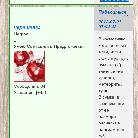
Поделиться
15
2013-07-21
07:44:42
черешенка
Награды:
В косметичке,
1
которая дома:
Умею Составлять Предложения
тени, кисти,
скульптурирующие
румяна (х*р
знает зачем
купила),
метеориты,
Сообщений:
84
тушь.
Уважение:
[+4/-0]
В сумке, в
зависимости
от ее
размера:
расческа и
бальзам для
губ.