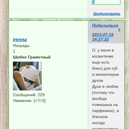
0
Цитировать
Поделиться
9
2013-07-19
14:27:22
irenna
Награды:
О, у меня в
1
косметичке
Шибко Грамотный
еще есть
блеск для губ
и миниатюрка
духов.
Духи я люблю
(потому что
Сообщений:
229
вообще
Уважение:
[+7/-0]
помешана на
парфюмах), а
блеском
иногда
подкрашиваю