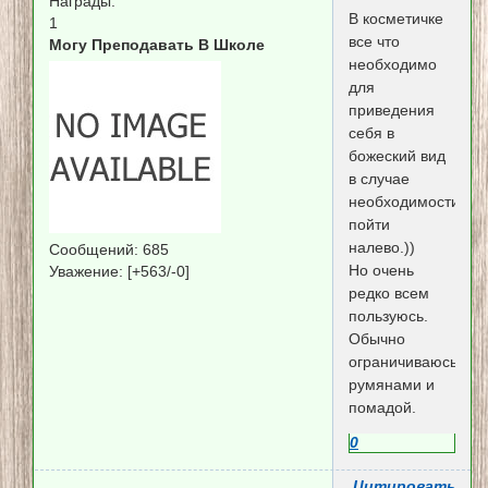
Награды:
В косметичке
1
все что
Могу Преподавать В Школе
необходимо
для
приведения
себя в
божеский вид
в случае
необходимости
пойти
налево.))
Сообщений:
685
Но очень
Уважение:
[+563/-0]
редко всем
пользуюсь.
Обычно
ограничиваюсь
румянами и
помадой.
0
Цитировать