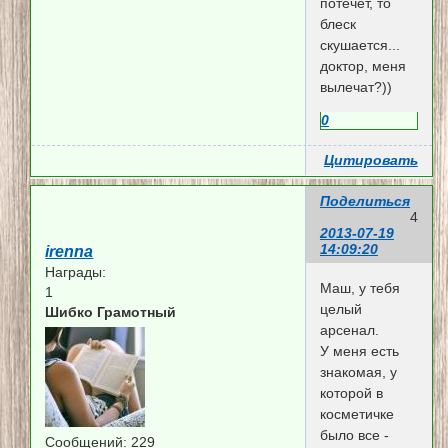
потечет, то
блеск
скушается...
доктор, меня
вылечат?))
0
Цитировать
Поделиться
4
2013-07-19
14:09:20
irenna
Награды:
Маш, у тебя
1
целый
Шибко Грамотный
арсенал.
У меня есть
знакомая, у
которой в
косметичке
было все -
Сообщений:
229