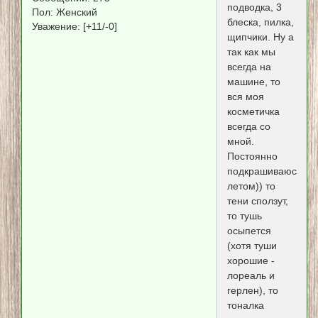
подводка, 3
Пол:
Женский
блеска, пилка,
Уважение:
[+11/-0]
щипчики. Ну а
так как мы
всегда на
машине, то
вся моя
косметичка
всегда со
мной.
Постоянно
подкрашиваюсь
летом)) то
тени сползут,
то тушь
осыпется
(хотя туши
хорошие -
лореаль и
герлен), то
тоналка