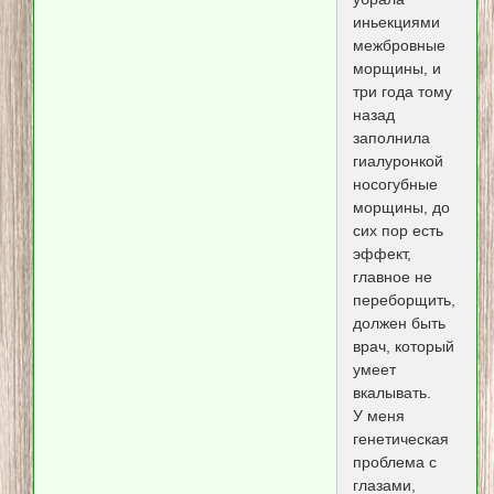
иньекциями
межбровные
морщины, и
три года тому
назад
заполнила
гиалуронкой
носогубные
морщины, до
сих пор есть
эффект,
главное не
переборщить,
должен быть
врач, который
умеет
вкалывать.
У меня
генетическая
проблема с
глазами,