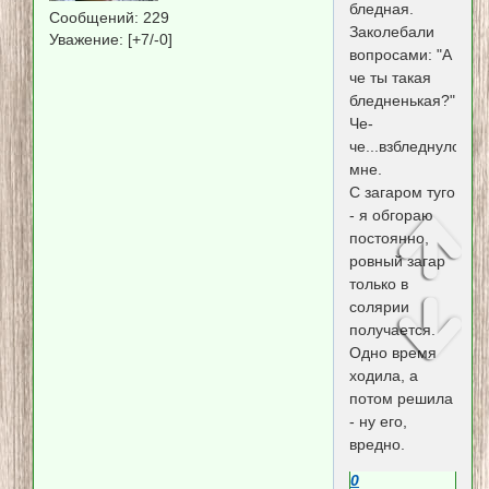
бледная.
Сообщений:
229
Заколебали
Уважение:
[+7/-0]
вопросами: "А
че ты такая
бледненькая?".
Че-
че...взбледнулось
мне.
С загаром туго
- я обгораю
постоянно,
ровный загар
только в
солярии
получается.
Одно время
ходила, а
потом решила
- ну его,
вредно.
0