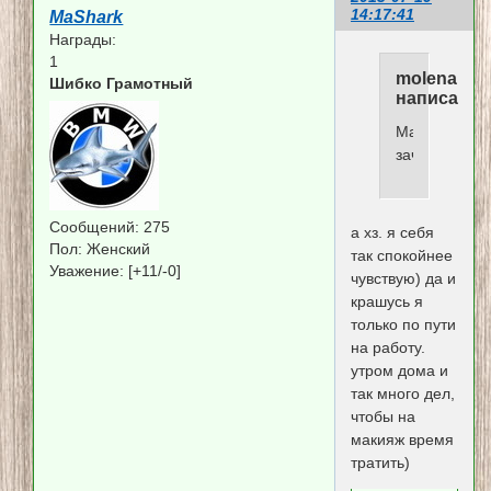
14:17:41
MaShark
Награды:
1
molena
Шибко Грамотный
написал(а)
Маша,
зачеееем??
Сообщений:
275
а хз. я себя
Пол:
Женский
так спокойнее
Уважение:
[+11/-0]
чувствую) да и
крашусь я
только по пути
на работу.
утром дома и
так много дел,
чтобы на
макияж время
тратить)