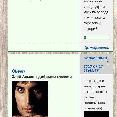
музыкой по
улице утром,
музыка города
и множества
городских
историй.
0
Цитировать
Поделиться
3
2013-07-17
13:41:38
Queen
Злой Админ c добрыми глазами
не совсем в
тему, скорее
всего, но этот
госпел
зохавал мое
сознание))