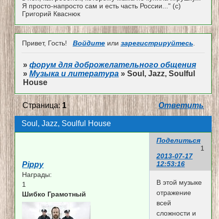
Я просто-напросто сам и есть часть России..." (с)
Григорий Кваснюк
Привет, Гость!
Войдите
или
зарегистрируйтесь
.
»
форум для доброжелательного общения
»
Музыка и литература
»
Soul, Jazz, Soulful
House
Страница:
1
Ответить
Soul, Jazz, Soulful House
Поделиться
1
2013-07-17
12:53:16
Pippy
Награды:
В этой музыке
1
отражение
Шибко Грамотный
всей
сложности и