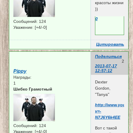
красоты жизни
))
0
Сообщений:
124
Уважение:
[+4/-0]
Цитировать
Поделиться
2
2013-07-17
12:57:12
Pippy
Награды:
Dexter
1
Gordon,
Шибко Грамотный
"Tanya"
http://www.youtu
v=-
N7J6Y6k4EE
Сообщений:
124
Вот с такой
Уважение:
[+4/-0]