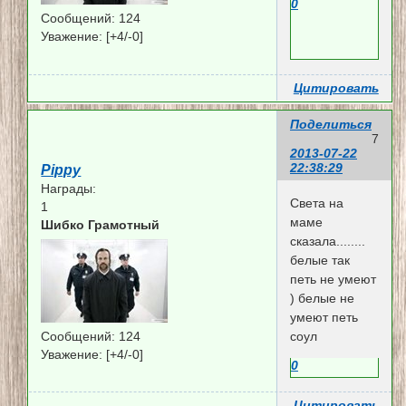
0
Сообщений:
124
Уважение:
[+4/-0]
Цитировать
Поделиться
7
2013-07-22
22:38:29
Pippy
Награды:
Света на
1
маме
Шибко Грамотный
сказала........
белые так
петь не умеют
) белые не
умеют петь
Сообщений:
124
соул
Уважение:
[+4/-0]
0
Цитировать