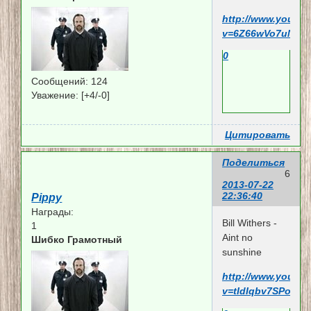
http://www.youtu
v=6Z66wVo7uNw
0
Сообщений:
124
Уважение:
[+4/-0]
Цитировать
Поделиться
6
2013-07-22
22:36:40
Pippy
Награды:
Bill Withers -
1
Aint no
Шибко Грамотный
sunshine
http://www.youtu
v=tIdIqbv7SPo