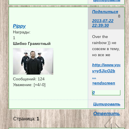
Поделиться
8
2013-07-22
22:39:30
Pippy
Награды:
Over the
1
rainbow )) не
Шибко Грамотный
совсем в тему,
но все же
http://www.youtu
v=y5JicO2b
…
Сообщений:
124
=endscreen
Уважение:
[+4/-0]
0
Цитировать
Ответить
Страница:
1