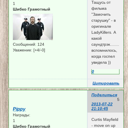
Тащусь от
1
фильма
Шибко Грамотный
"Замочить
старушку" - в
оригинале
LadyKillers. А
какой
Сообщений:
124
саундтрэк.........
Уважение:
[+4/-0]
вспомнилось,
когда госпел
увидела ))
0
Цитировать
Поделиться
5
2013-07-22
21:10:45
Pippy
Награды:
Curtis Mayfield
1
- move on up
Шибко Грамотный