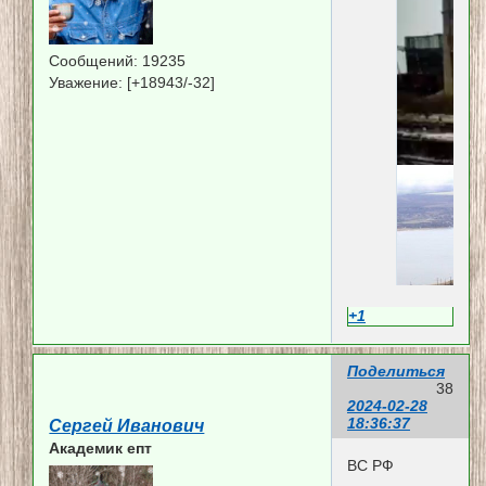
Сообщений:
19235
Уважение:
[+18943/-32]
+1
Поделиться
38
2024-02-28
18:36:37
Сергей Иванович
Академик епт
ВС РФ