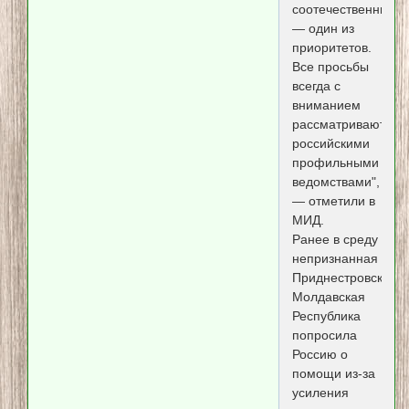
соотечественников
— один из
приоритетов.
Все просьбы
всегда с
вниманием
рассматриваются
российскими
профильными
ведомствами",
— отметили в
МИД.
Ранее в среду
непризнанная
Приднестровская
Молдавская
Республика
попросила
Россию о
помощи из-за
усиления