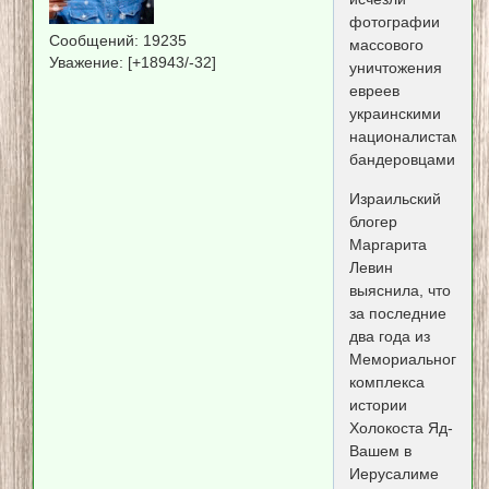
фотографии
Сообщений:
19235
массового
Уважение:
[+18943/-32]
уничтожения
евреев
украинскими
националистами-
бандеровцами
Израильский
блогер
Маргарита
Левин
выяснила, что
за последние
два года из
Мемориального
комплекса
истории
Холокоста Яд-
Вашем в
Иерусалиме