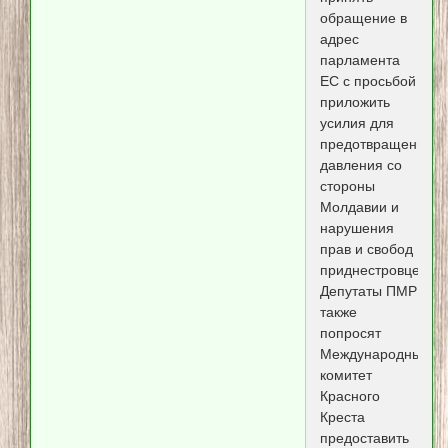
обращение в
адрес
парламента
ЕС с просьбой
приложить
усилия для
предотвращения
давления со
стороны
Молдавии и
нарушения
прав и свобод
приднестровцев.
Депутаты ПМР
также
попросят
Международный
комитет
Красного
Креста
предоставить