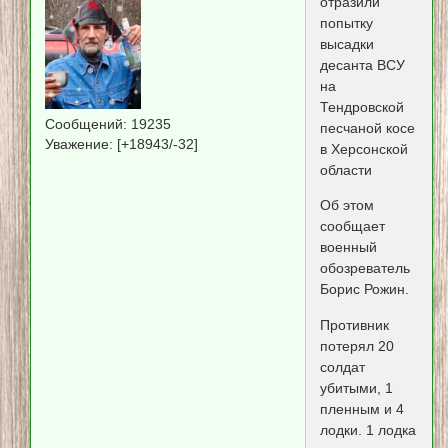
отразили
попытку
высадки
десанта ВСУ
на
Тендровской
Сообщений:
19235
песчаной косе
Уважение:
[+18943/-32]
в Херсонской
области
Об этом
сообщает
военный
обозреватель
Борис Рожин.
Противник
потерял 20
солдат
убитыми, 1
пленным и 4
лодки. 1 лодка