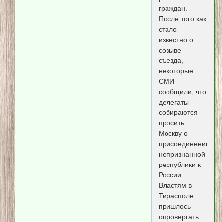
граждан.
После того как
стало
известно о
созыве
съезда,
некоторые
СМИ
сообщили, что
делегаты
собираются
просить
Москву о
присоединении
непризнанной
республики к
России.
Властям в
Тирасполе
пришлось
опровергать