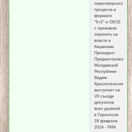
переговорного
процесса в
формате
"5+2" и ОБСЕ
с призывом
повлиять на
власти в
Кишиневе.
Президент
Приднестровской
Молдавской
Республики
Вадим
Красносельский
выступает на
VII съезде
депутатов
всех уровней
в Тирасполе.
28 февраля
2024 - РИА