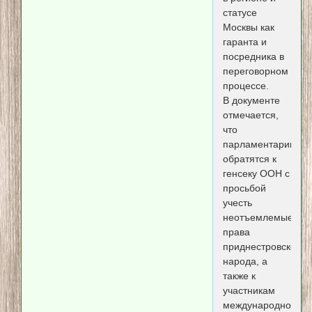
статусе
Москвы как
гаранта и
посредника в
переговорном
процессе.
В документе
отмечается,
что
парламентарии
обратятся к
генсеку ООН с
просьбой
учесть
неотъемлемые
права
приднестровского
народа, а
также к
участникам
международного