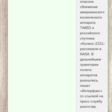
опасное
сближение
американского
космического
аппарата
TIMED и
российского
спутника
«Космос-2221»,
рассказали в
NASA. В
дальнейшем
траектории
полета
аппаратов
разошлись,
пишет
«Интерфакс»
со ссылкой на
пресс-службу
агентства.