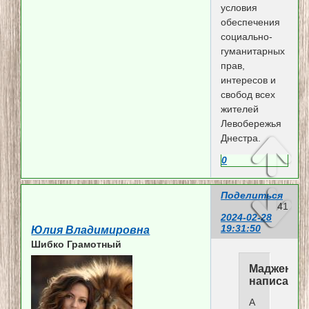
условия
обеспечения
социально-
гуманитарных
прав,
интересов и
свобод всех
жителей
Левобережья
Днестра.
0
Поделиться
41
2024-02-28
19:31:50
Юлия Владимировна
Шибко Грамотный
Мадженти
написал(а)
А