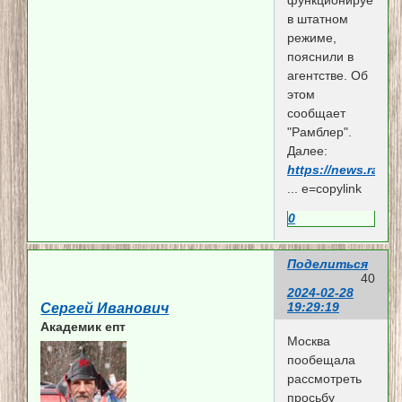
функционирует
в штатном
режиме,
пояснили в
агентстве. Об
этом
сообщает
"Рамблер".
Далее:
https://news.rambl
... e=copylink
0
Поделиться
40
2024-02-28
19:29:19
Сергей Иванович
Академик епт
Москва
пообещала
рассмотреть
просьбу