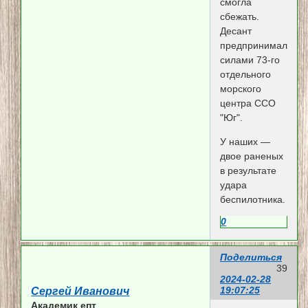
смогла
сбежать.
Десант
предпринимался
силами 73-го
отдельного
морского
центра ССО
"Юг".
У наших —
двое раненых
в результате
удара
беспилотника.
0
Поделиться
39
2024-02-28
19:07:25
Сергей Иванович
Академик епт