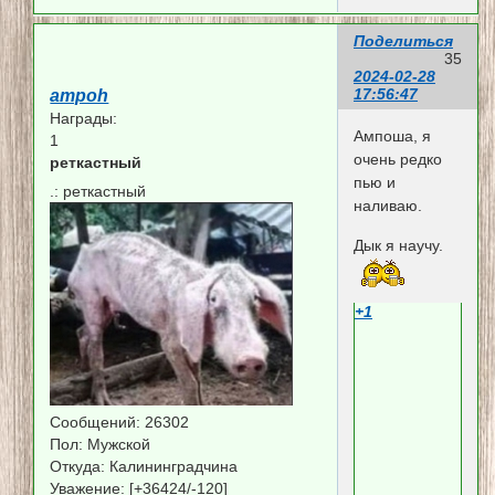
Поделиться
35
2024-02-28
17:56:47
ampoh
Награды:
Ампоша, я
1
очень редко
реткастный
пью и
.:
реткастный
наливаю.
Дык я научу.
+1
Сообщений:
26302
Пол:
Мужской
Откуда:
Калининградчина
Уважение:
[+36424/-120]