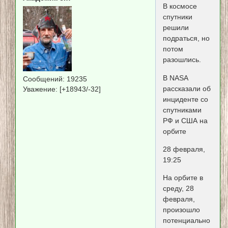
В космосе
спутники
решили
подраться, но
потом
разошлись.
В NASA
Сообщений:
19235
рассказали об
Уважение:
[+18943/-32]
инциденте со
спутниками
РФ и США на
орбите
28 февраля,
19:25
На орбите в
среду, 28
февраля,
произошло
потенциально