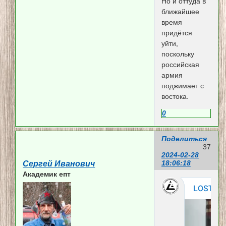
Но и оттуда в
ближайшее
время
придётся
уйти,
поскольку
российская
армия
поджимает с
востока.
0
Поделиться
37
2024-02-28
18:06:18
Сергей Иванович
Академик епт