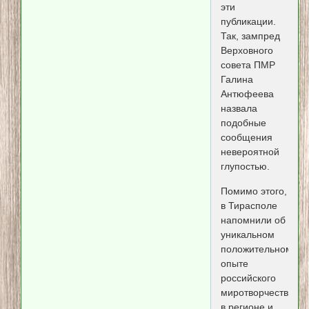
эти
публикации.
Так, зампред
Верховного
совета ПМР
Галина
Антюфеева
назвала
подобные
сообщения
невероятной
глупостью.
Помимо этого,
в Тирасполе
напомнили об
уникальном
положительном
опыте
российского
миротворчества
в регионе и