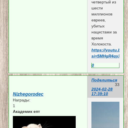
четвертый из
шести
миллионов
евреев,
убитых
нацистами за
время
Холокоста.
https://youtu.be/
si=5MHgR4qyXwO
0
Поделиться
33
2024-02-28
17:39:10
Nizhegorodec
Награды:
1
Академик епт