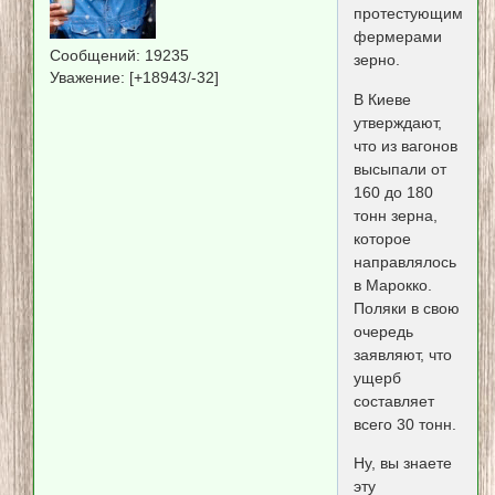
протестующими
фермерами
Сообщений:
19235
зерно.
Уважение:
[+18943/-32]
В Киеве
утверждают,
что из вагонов
высыпали от
160 до 180
тонн зерна,
которое
направлялось
в Марокко.
Поляки в свою
очередь
заявляют, что
ущерб
составляет
всего 30 тонн.
Ну, вы знаете
эту