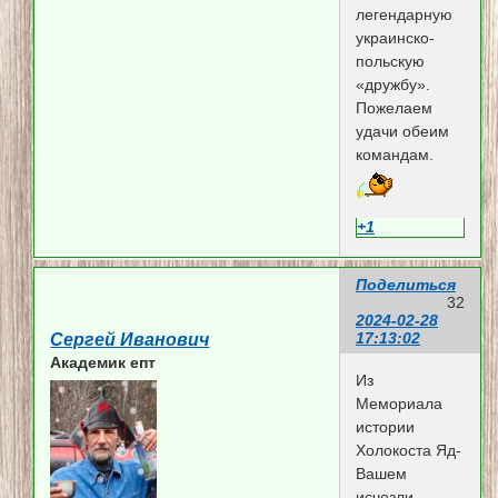
легендарную
украинско-
польскую
«дружбу».
Пожелаем
удачи обеим
командам.
+1
Поделиться
32
2024-02-28
17:13:02
Сергей Иванович
Академик епт
Из
Мемориала
истории
Холокоста Яд-
Вашем
исчезли