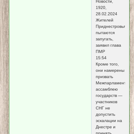
Новости,
1920,
28.02.2024
Жителей
Приднестровья
пытаются
запугать,
заявил глава
ПМР
15:54
Кроме того,
они намерены
призвать
Межпарламентску
ассамблею
государств —
участников
СНГ не
допустить
эскалации на
Днестре и
принять