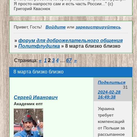
Я просто-напросто сам и есть часть России..." (с)
Григорий Кваснюк
Привет, Гость!
Войдите
или
зарегистрируйтесь
.
»
форум для доброжелательного общения
»
Политфлудилка
»
8 марта близко близко
Страница:
«
1
2
3
4
…
67
»
8 марта близко близко
Поделиться
31
2024-02-28
16:49:38
Сергей Иванович
Академик епт
Украина
требует
компенсаций
от Польши за
рассыпанное