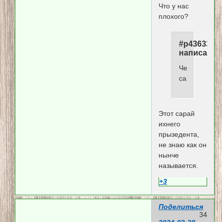
Что у нас
плохого?
#p436335,
написал(а)
Чей
сарай?
Этот сарай
ихнего
прызедента,
не знаю как он
нынче
называется.
+3
Поделиться
34