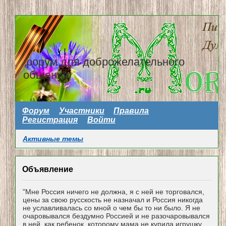
форум для доброжелательного
общения
Форум
Участники
Правила
Регистрация
Войти
Активные темы
Объявление
"Мне Россия ничего не должна, я с ней не торговался,
цены за свою русскость не назначал и Россия никогда
не уславливалась со мной о чем бы то ни было. Я не
очаровывался бездумно Россией и не разочаровывался
в ней, как ребенок, которому мама не купила игрушку...