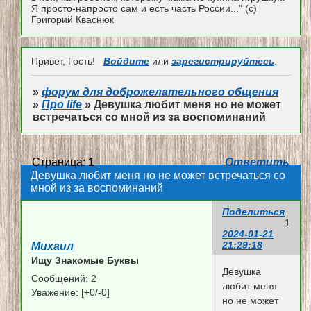
Я просто-напросто сам и есть часть России..." (с)
Григорий Кваснюк
Привет, Гость!
Войдите
или
зарегистрируйтесь
.
»
форум для доброжелательного общения
»
Про life
»
Девушка любит меня но не может
встречаться со мной из за воспоминаний
Страница:
1
Ответить
Девушка любит меня но не может встречаться со
мной из за воспоминаний
Поделиться
1
2024-01-21
21:29:18
Михаил
Ищу Знакомые Буквы
Девушка
Сообщений:
2
любит меня
Уважение:
[+0/-0]
но не может