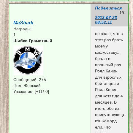
Поделиться
19
2013-07-23
08:52:11
MaShark
Награды:
не знаю, что в
1
этот раз брать
Шибко Грамотный
моему
кошкостаду...
брала в
прошлый раз
Роял Канин
для взрослых
Сообщений:
275
британцев и
Пол:
Женский
Роял Канин
Уважение:
[+11/-0]
для котят до 4
месяцев. В
итоге обе из
присутствующих
кошкоморд
ели, что