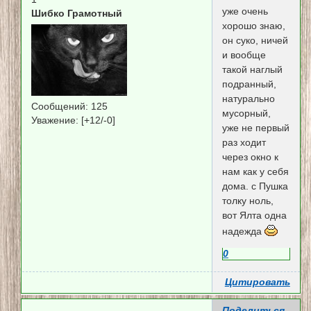
уже очень
Шибко Грамотный
хорошо знаю,
он суко, ничей
и вообще
такой наглый
подранный,
натурально
Сообщений:
125
мусорный,
Уважение:
[+12/-0]
уже не первый
раз ходит
через окно к
нам как у себя
дома. с Пушка
толку ноль,
вот Ялта одна
надежда
0
Цитировать
Поделиться