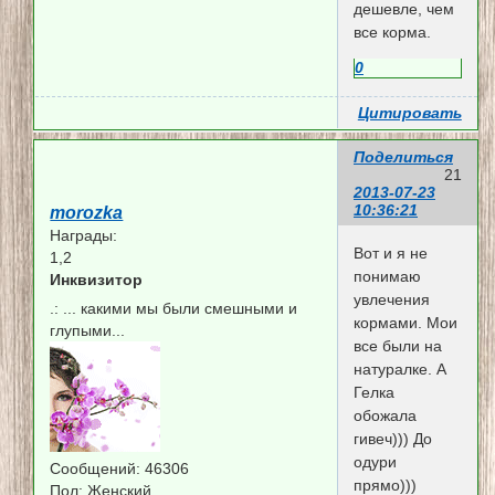
дешевле, чем
все корма.
0
Цитировать
Поделиться
21
2013-07-23
10:36:21
morozka
Награды:
Вот и я не
1,2
понимаю
Инквизитор
увлечения
.:
... какими мы были смешными и
кормами. Мои
глупыми...
все были на
натуралке. А
Гелка
обожала
гивеч))) До
одури
Сообщений:
46306
прямо)))
Пол:
Женский