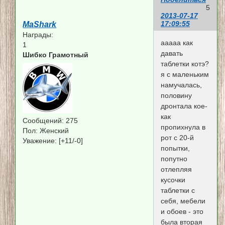
5
2013-07-17
17:09:55
MaShark
Награды:
ааааа как
1
давать
Шибко Грамотный
таблетки котэ?
я с маленьким
намучалась,
половину
дронтала кое-
как
Сообщений:
275
пропихнула в
Пол:
Женский
рот с 20-й
Уважение:
[+11/-0]
попытки,
попутно
отлепляя
кусочки
таблетки с
себя, мебели
и обоев - это
была вторая