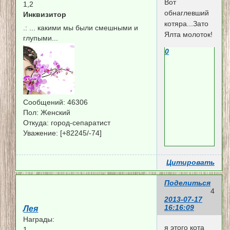
Вот
1,2
обнаглевший
Инквизитор
котяра...Зато
.:
... какими мы были смешными и
Ялта молоток!
глупыми...
0
Сообщений:
46306
Пол:
Женский
Откуда:
город-сепаратист
Уважение:
[+82245/-74]
Цитировать
Поделиться
4
2013-07-17
16:16:09
Лея
Награды:
я этого кота
1