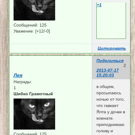
+1
Сообщений:
125
Уважение:
[+12/-0]
Цитировать
Поделиться
2
2013-07-17
15:20:03
Лея
Награды:
в общем,
1
просыпаюсь
Шибко Грамотный
ночью от того,
что гавкает
Ялта у дочки в
комнате.
приподнимаю
голову и
Сообщений:
125