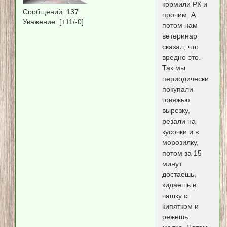
кормили РК и
Сообщений:
137
прочим. А
Уважение:
[+11/-0]
потом нам
ветеринар
сказал, что
вредно это.
Так мы
периодически
покупали
говяжью
вырезку,
резали на
кусочки и в
морозилку,
потом за 15
минут
достаешь,
кидаешь в
чашку с
кипятком и
режешь