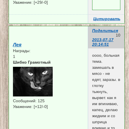
Уважение:
[+29/-0]
Цитировать
Поделиться
10
2013-07-17
20:14:51
Лея
Награды:
оооо, больная
1
тема.
Шибко Грамотный
замешать в
мясо - не
едят, заразы. в
глотку
тыкнуть,
вырвет. как я
Сообщений:
125
им впихиваю,
Уважение:
[+12/-0]
капец, делаю
жидким и со
шприца
вливаю и то