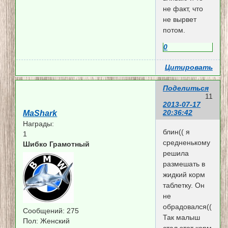
не факт, что
не вырвет
потом.
0
Цитировать
Поделиться
11
2013-07-17
20:36:42
MaShark
Награды:
блин(( я
1
средненькому
Шибко Грамотный
решила
размешать в
жидкий корм
таблетку. Он
не
обрадовался((
Сообщений:
275
Так малыш
Пол:
Женский