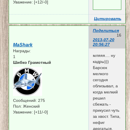
Уважение:
[+12/-0]
Цитировать
Поделиться
16
2013-07-20
20:56:27
MaShark
Награды:
мляяя.... ну
1
кадры)))
Шибко Грамотный
Барсюк
мелкого
сегодня
облизывал, а
когда мелкий
решил
Сообщений:
275
сбежать -
Пол:
Женский
прикусил чуть
Уважение:
[+11/-0]
за хвост. Типа,
нефиг
дергаться,