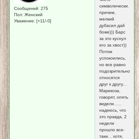
символически.
Сообщений:
275
причем,
Пол:
Женский
мелкий
Уважение:
[+11/-0]
дубасил дай
боже))) Барс
за это куснул
его за хвост))
Потом
успокоились,
но все равно
подозрительно
относятся
друг к другу...
Марикоза,
говорят, опять
видели......
надеюсь, что
это правда, 2
недели
прошло все-
таки... хотя,