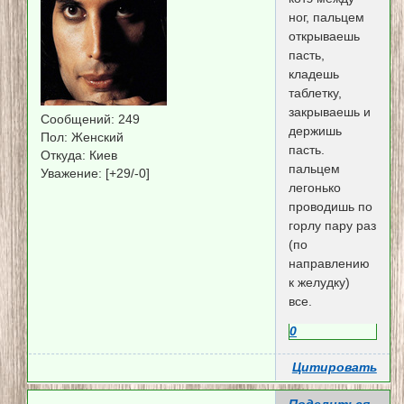
ног, пальцем
открываешь
пасть,
кладешь
таблетку,
закрываешь и
Сообщений:
249
держишь
Пол:
Женский
пасть.
Откуда:
Киев
пальцем
Уважение:
[+29/-0]
легонько
проводишь по
горлу пару раз
(по
направлению
к желудку)
все.
0
Цитировать
Поделиться