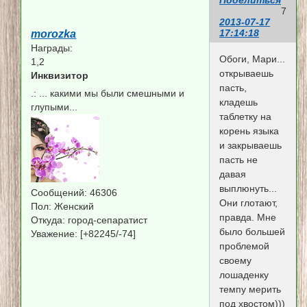
7
2013-07-17
17:14:18
morozka
Награды:
Обоги, Мари...
1,2
открываешь
Инквизитор
пасть,
.:
... какими мы были смешными и
кладешь
глупыми...
таблетку на
корень языка
и закрываешь
пасть не
давая
выплюнуть...
Сообщений:
46306
Они глотают,
Пол:
Женский
правда. Мне
Откуда:
город-сепаратист
было большей
Уважение:
[+82245/-74]
проблемой
своему
лошаденку
темпу мерить
под хвостом)))