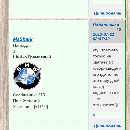
Цитировать
Поделиться
18
2013-07-21
08:47:40
MaShark
Награды:
угу.. третьего
1
только не
Шибко Грамотный
хватает((((
говорят,видели
его где-то, но
это пару дней
назад...
ходили, звали
Сообщений:
275
- не
Пол:
Женский
отзывается(((
Уважение:
[+11/-0]
0
Цитировать