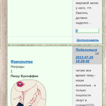
жировой запас
у него, ттт.
Хватить
должно
надолго....
0
Цитировать
Поделиться
14
2013-07-20
10:26:42
Фаворитка
Награды:
читаю все
1
время тему -
Пишу Букоффки
наши
мохнатые.. и
только
пошлости
лезут в
голову)))))))