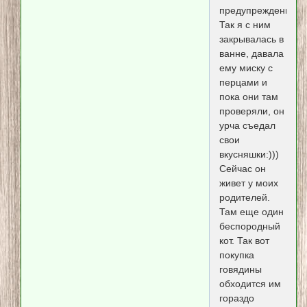
предупреждения.
Так я с ним
закрывалась в
ванне, давала
ему миску с
перцами и
пока они там
проверяли, он
урча съедал
свои
вкусняшки:)))
Сейчас он
живет у моих
родителей.
Там еще один
беспородный
кот. Так вот
покупка
говядины
обходится им
гораздо