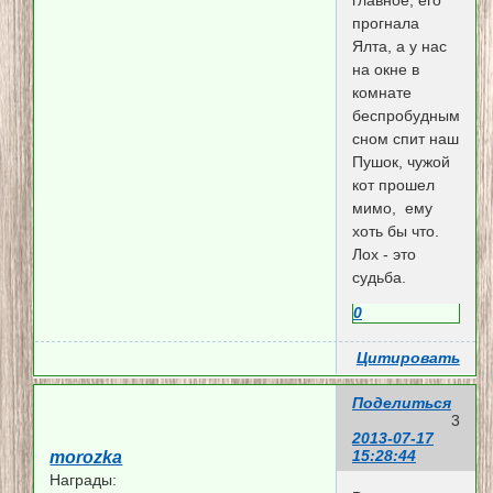
главное, его
прогнала
Ялта, а у нас
на окне в
комнате
беспробудным
сном спит наш
Пушок, чужой
кот прошел
мимо, ему
хоть бы что.
Лох - это
судьба.
0
Цитировать
Поделиться
3
2013-07-17
15:28:44
morozka
Награды: