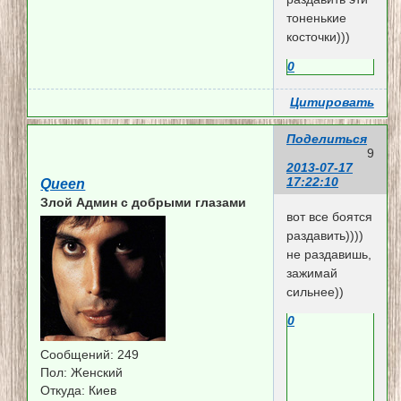
тоненькие
косточки)))
0
Цитировать
Поделиться
9
2013-07-17
17:22:10
Queen
Злой Админ c добрыми глазами
вот все боятся
раздавить))))
не раздавишь,
зажимай
сильнее))
0
Сообщений:
249
Пол:
Женский
Откуда:
Киев