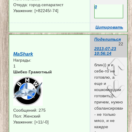
Откуда:
город-сепаратист
0
Уважение:
[+82245/-74]
Цитировать
Поделиться
22
2013-07-23
10:56:14
MaShark
Награды:
блин)) я и
1
себе-то не
Шибко Грамотный
готовлю, а
еще и
кошкомордам
готовить))
причем, нужно
сбалансировано
Сообщений:
275
- не только
Пол:
Женский
мясо, и не
Уважение:
[+11/-0]
каждое