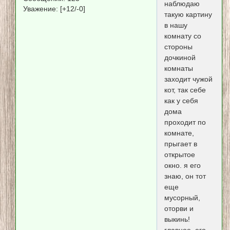
наблюдаю
Уважение:
[+12/-0]
такую картину
в нашу
комнату со
стороны
дочкиной
комнаты
заходит чужой
кот, так себе
как у себя
дома
проходит по
комнате,
прыгает в
открытое
окно. я его
знаю, он тот
еще
мусорный,
оторви и
выкинь!