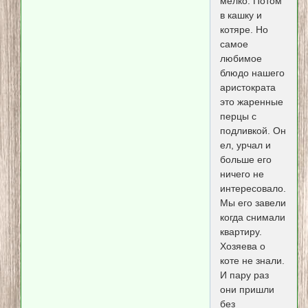
мелко. Потом
в кашку и
котяре. Но
самое
любимое
блюдо нашего
аристократа
это жаренные
перцы с
подливкой. Он
ел, урчал и
больше его
ничего не
интересовало.
Мы его завели
когда снимали
квартиру.
Хозяева о
коте не знали.
И пару раз
они пришли
без