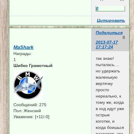
0
Цитировать
Поделиться
8
2013-07-17
17:17:24
MaShark
Награды:
так знаю!
1
пыталась....
Шибко Грамотный
но удержать
маленькую
вертячку
просто
нереально, к
тому же, когда
Сообщений:
275
в ход идут уже
Пол:
Женский
острые
Уважение:
[+11/-0]
коготки, и
когда боишься
раздавить эти