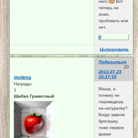
него
Вот
теперь не
знаю,
пробовать или
нет...
0
Цитировать
Поделиться
20
2013-07-23
10:17:15
molena
Награды:
Маша, а
1
почему не
Шибко Грамотный
переведешь
на натуралку?
Когда завели
бриташку,
тоже первое
время