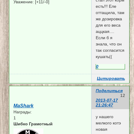
стал этот корм
Уважение:
[+11/-0]
есть!!! Еле
оттащила, там
же дозировка
для его веса
аццкая....
Если б я
знала, что он
так согласится
кушать((
0
Цитировать
Поделиться
12
2013-07-17
21:26:47
MaShark
Награды:
у нашего
1
мелкого котэ
Шибко Грамотный
новая