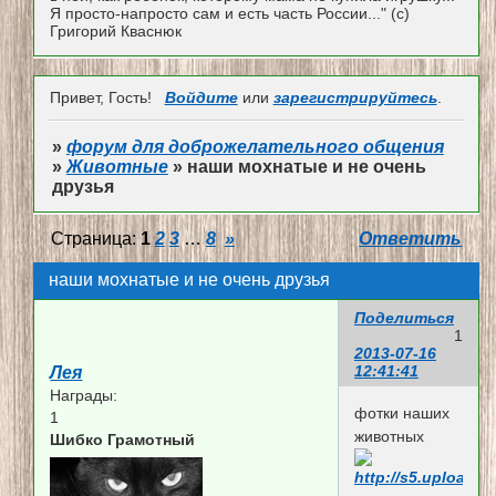
Я просто-напросто сам и есть часть России..." (с)
Григорий Кваснюк
Привет, Гость!
Войдите
или
зарегистрируйтесь
.
»
форум для доброжелательного общения
»
Животные
»
наши мохнатые и не очень
друзья
Страница:
1
2
3
…
8
»
Ответить
наши мохнатые и не очень друзья
Поделиться
1
2013-07-16
12:41:41
Лея
Награды:
фотки наших
1
животных
Шибко Грамотный