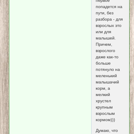
первое
попадется на
пути, без
разбора - для
взрослых это
или для
малышей.
Причем,
взрослого
даже как-то
больше
потянуло на
меленький
малышачий
корм, а
мелкий
хрустел
крупным
взрослым
кормом)))
Думаю, что