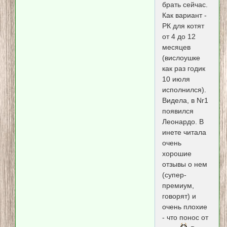
брать сейчас.
Как вариант -
РК для котят
от 4 до 12
месяцев
(вислоушке
как раз годик
10 июля
исполнился).
Видела, в Nr1
появился
Леонардо. В
инете читала
очень
хорошие
отзывы о нем
(супер-
премиум,
говорят) и
очень плохие
- что понос от