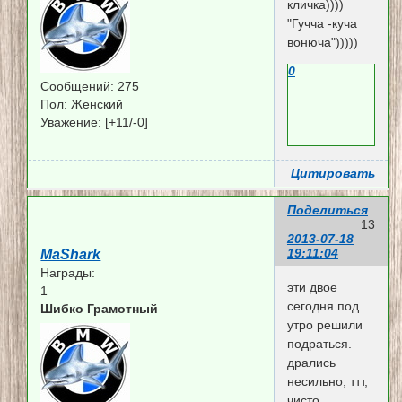
кличка))))
"Гучча -куча
вонюча")))))
0
Сообщений:
275
Пол:
Женский
Уважение:
[+11/-0]
Цитировать
Поделиться
13
2013-07-18
19:11:04
MaShark
Награды:
эти двое
1
сегодня под
Шибко Грамотный
утро решили
подраться.
дрались
несильно, ттт,
чисто