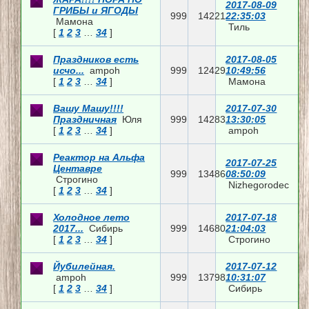
2017-08-09
ГРИБЫ и ЯГОДЫ
999
14221
22:35:03
Мамона
Тиль
[
1
2
3
…
34
]
Праздников есть
2017-08-05
исчо...
ampoh
999
12429
10:49:56
[
1
2
3
…
34
]
Мамона
Вашу Машу!!!!
2017-07-30
Праздничная
Юля
999
14283
13:30:05
[
1
2
3
…
34
]
ampoh
Реактор на Альфа
2017-07-25
Центавре
999
13486
08:50:09
Строгино
Nizhegorodec
[
1
2
3
…
34
]
Холодное лето
2017-07-18
2017...
Сибирь
999
14680
21:04:03
[
1
2
3
…
34
]
Строгино
Йубилейная.
2017-07-12
ampoh
999
13798
10:31:07
[
1
2
3
…
34
]
Сибирь