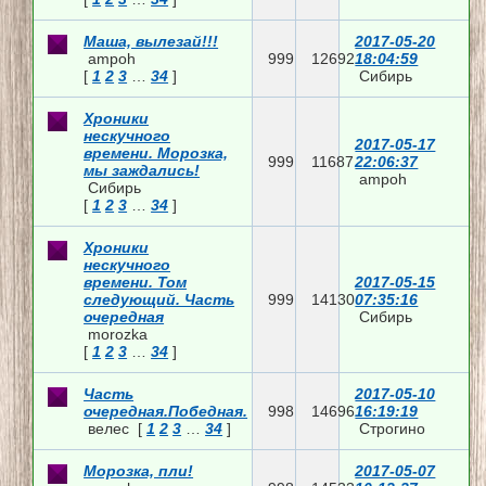
Маша, вылезай!!!
2017-05-20
ampoh
999
12692
18:04:59
[
1
2
3
…
34
]
Сибирь
Хроники
нескучного
2017-05-17
времени. Морозка,
999
11687
22:06:37
мы заждались!
ampoh
Сибирь
[
1
2
3
…
34
]
Хроники
нескучного
времени. Том
2017-05-15
следующий. Часть
999
14130
07:35:16
очередная
Сибирь
morozka
[
1
2
3
…
34
]
Часть
2017-05-10
очередная.Победная.
998
14696
16:19:19
велес
[
1
2
3
…
34
]
Строгино
Морозка, пли!
2017-05-07