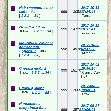
Над страной ясное
2017-10-15
небо.
Маг
999
13058
17:24:46
[
1
2
3
…
34
]
Тиль
2017-10-11
Октябрь 17-го
999
14739
20:37:41
Kilmat
[
1
2
3
…
34
]
morozka
Монеты и купюры
2017-10-08
Каталонии.
998
14978
02:41:08
Дорого!!!
Тиль
Kilmat
[
1
2
3
…
34
]
2017-10-02
Спорим любя 2
16:36:10
999
15170
Птах
[
1
2
3
…
34
]
Свинъ Сам
Пей
2017-09-29
Спорим, любя
999
12665
19:05:01
Тиль
[
1
2
3
…
34
]
Птах
И полевое и
2017-09-27
огородина да и
999
13578
13:06:01