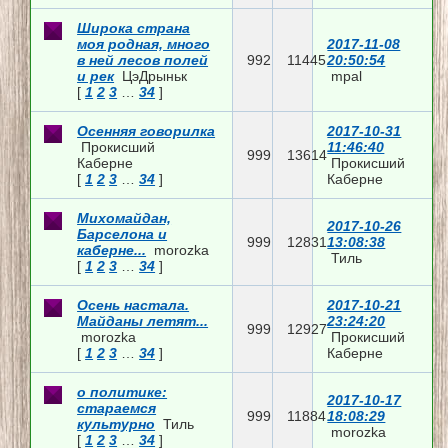
Широка страна
моя родная, много
2017-11-08
в ней лесов полей
992
11445
20:50:54
и рек
ЦэДрыньк
mpal
[
1
2
3
…
34
]
Осенняя говорилка
2017-10-31
Прокисший
11:46:40
999
13614
Каберне
Прокисший
[
1
2
3
…
34
]
Каберне
Михомайдан,
2017-10-26
Барселона и
999
12831
13:08:38
каберне...
morozka
Тиль
[
1
2
3
…
34
]
Осень настала.
2017-10-21
Майданы летят...
23:24:20
999
12927
morozka
Прокисший
[
1
2
3
…
34
]
Каберне
о политике:
2017-10-17
стараемся
999
11884
18:08:29
культурно
Тиль
morozka
[
1
2
3
…
34
]