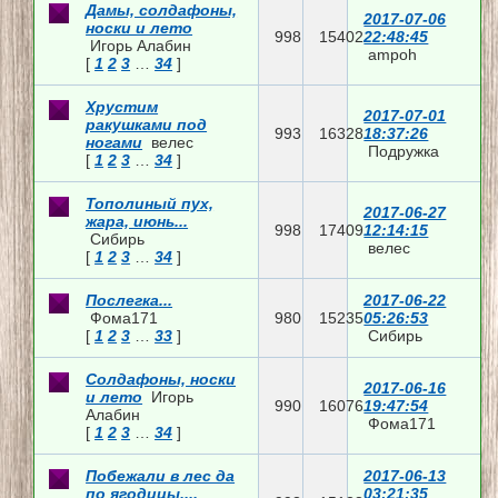
Дамы, солдафоны,
2017-07-06
носки и лето
998
15402
22:48:45
Игорь Алабин
ampoh
[
1
2
3
…
34
]
Хрустим
2017-07-01
ракушками под
993
16328
18:37:26
ногами
велес
Подружка
[
1
2
3
…
34
]
Тополиный пух,
2017-06-27
жара, июнь...
998
17409
12:14:15
Сибирь
велес
[
1
2
3
…
34
]
Послегка...
2017-06-22
Фома171
980
15235
05:26:53
[
1
2
3
…
33
]
Сибирь
Солдафоны, носки
2017-06-16
и лето
Игорь
990
16076
19:47:54
Алабин
Фома171
[
1
2
3
…
34
]
Побежали в лес да
2017-06-13
по ягодицы....
03:21:35