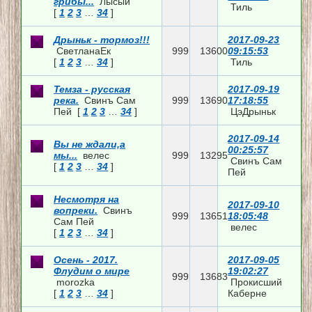
грибы...
Лысый
Тиль
[
1
2
3
…
34
]
Дрыньк - тормоз!!!
2017-09-23
СветланаЕк
999
13600
09:15:53
[
1
2
3
…
34
]
Тиль
Темза - русская
2017-09-19
река.
Свинъ Сам
999
13690
17:18:55
Пей
[
1
2
3
…
34
]
ЦэДрыньк
2017-09-14
Вы не ждали,а
00:25:57
мы...
велес
999
13295
Свинъ Сам
[
1
2
3
…
34
]
Пей
Несмотря на
2017-09-10
вопреки.
Свинъ
999
13651
18:05:48
Сам Пей
велес
[
1
2
3
…
34
]
Осень - 2017.
2017-09-05
Флудим о мире
19:02:27
999
13683
morozka
Прокисший
[
1
2
3
…
34
]
Каберне