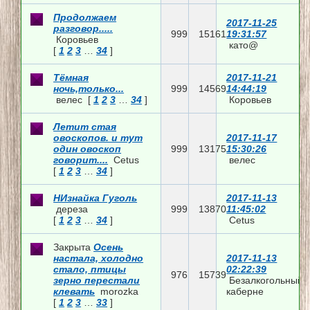
Продолжаем
2017-11-25
разговор.....
999
15161
19:31:57
Коровьев
като@
[
1
2
3
…
34
]
Тёмная
2017-11-21
ночь,только...
999
14569
14:44:19
велес
[
1
2
3
…
34
]
Коровьев
Летит стая
овоскопов. и тут
2017-11-17
один овоскоп
999
13175
15:30:26
говорит....
Cetus
велес
[
1
2
3
…
34
]
НИзнайка Гуголь
2017-11-13
дереза
999
13870
11:45:02
[
1
2
3
…
34
]
Cetus
Закрыта
Осень
настала, холодно
2017-11-13
стало, птицы
02:22:39
976
15739
зерно перестали
Безалкогольный
клевать
morozka
каберне
[
1
2
3
…
33
]