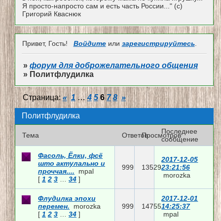
Я просто-напросто сам и есть часть России..." (с)
Григорий Кваснюк
Привет, Гость!
Войдите
или
зарегистрируйтесь
.
»
форум для доброжелательного общения
»
Политфлудилка
Страница:
«
1
…
4
5
6
7
8
»
Политфлудилка
Последнее
Тема
Ответов
Просмотров
сообщение
Фасоль, Ёлки, фсё
2017-12-05
што актулально и
999
13529
23:21:56
проччая....
mpal
morozka
[
1
2
3
…
34
]
Флудилка эпохи
2017-12-01
перемен.
morozka
999
14755
14:25:37
[
1
2
3
…
34
]
mpal