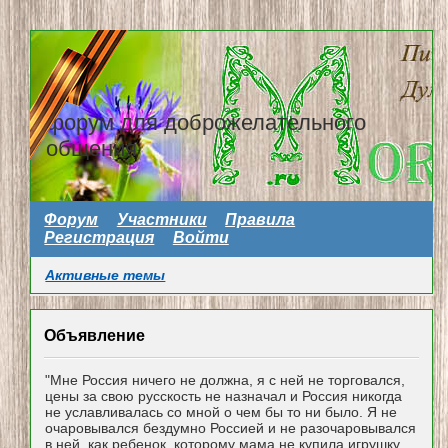
форум для доброжелательного
общения
Форум
Участники
Правила
Регистрация
Войти
Активные темы
Объявление
"Мне Россия ничего не должна, я с ней не торговался,
цены за свою русскость не назначал и Россия никогда
не уславливалась со мной о чем бы то ни было. Я не
очаровывался бездумно Россией и не разочаровывался
в ней, как ребенок, которому мама не купила игрушку...