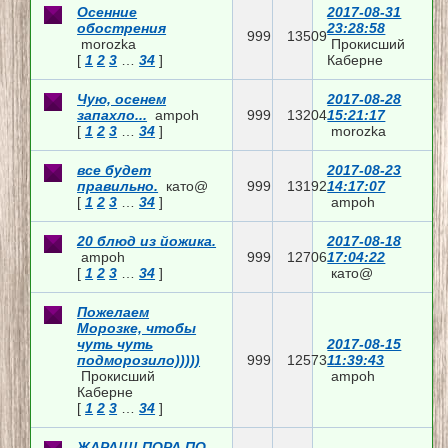
Осенние
2017-08-31
обострения
23:28:58
999
13509
morozka
Прокисший
[
1
2
3
…
34
]
Каберне
Чую, осенем
2017-08-28
запахло...
ampoh
999
13204
15:21:17
[
1
2
3
…
34
]
morozka
все будет
2017-08-23
правильно.
като@
999
13192
14:17:07
[
1
2
3
…
34
]
ampoh
20 блюд из йожика.
2017-08-18
ampoh
999
12706
17:04:22
[
1
2
3
…
34
]
като@
Пожелаем
Морозке, чтобы
чуть чуть
2017-08-15
подморозило)))))
999
12573
11:39:43
Прокисший
ampoh
Каберне
[
1
2
3
…
34
]
ЖАРА!!!! ПОРА ПО