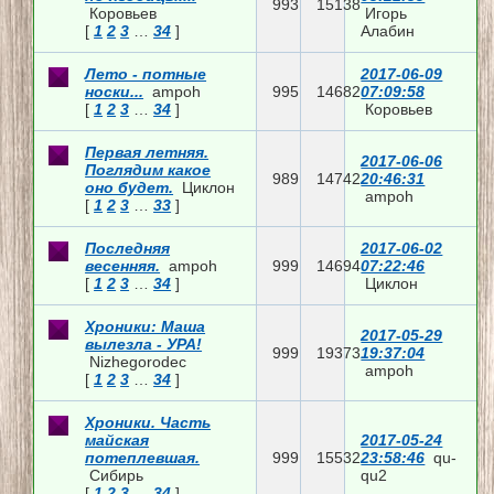
993
15138
Коровьев
Игорь
[
1
2
3
…
34
]
Алабин
Лето - потные
2017-06-09
носки...
ampoh
995
14682
07:09:58
[
1
2
3
…
34
]
Коровьев
Первая летняя.
2017-06-06
Поглядим какое
989
14742
20:46:31
оно будет.
Циклон
ampoh
[
1
2
3
…
33
]
Последняя
2017-06-02
весенняя.
ampoh
999
14694
07:22:46
[
1
2
3
…
34
]
Циклон
Хроники: Маша
2017-05-29
вылезла - УРА!
999
19373
19:37:04
Nizhegorodec
ampoh
[
1
2
3
…
34
]
Хроники. Часть
майская
2017-05-24
потеплевшая.
999
15532
23:58:46
qu-
Сибирь
qu2
[
1
2
3
…
34
]