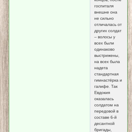
госпиталя
внешне она
не сильно
отличалась от
других солдат
– волосы у
всех были
одинаково
выстрижены,
на всех была
надета
стандартная
гимнастёрка и
галифе. Так
Евдокия
оказалась
солдатом на
передовой в
составе 6-й
десантной
бригады,