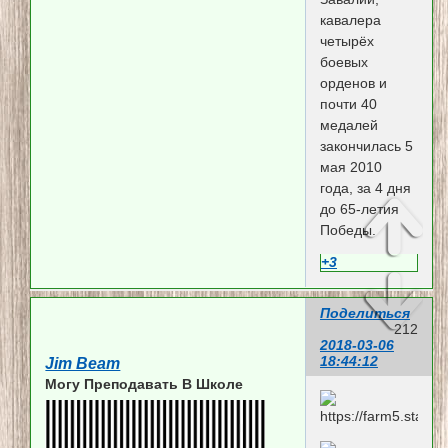
кавалера
четырёх
боевых
орденов и
почти 40
медалей
закончилась 5
мая 2010
года, за 4 дня
до 65-летия
Победы.
+3
Поделиться
212
2018-03-06
18:44:12
Jim Beam
Могу Преподавать В Школе