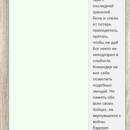
последней
гранатой.
Боль и слезы
от потерь
приходилось
прятать,
чтобы не дай
Бог никто не
заподозрил в
слабости.
Командир не
мог себе
позволить
подобных
эмоций. Но
память обо
всех своих
бойцах, не
вернувшихся с
войны,
Евдокия