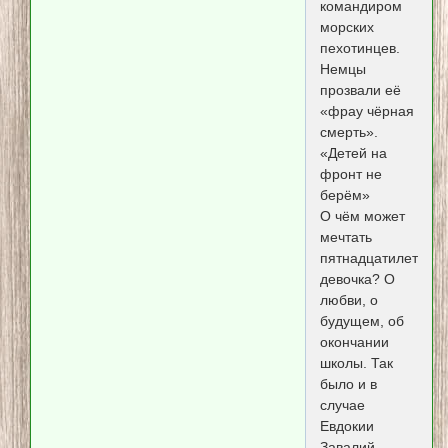
командиром
морских
пехотинцев.
Немцы
прозвали её
«фрау чёрная
смерть».
«Детей на
фронт не
берём»
О чём может
мечтать
пятнадцатилетняя
девочка? О
любви, о
будущем, об
окончании
школы. Так
было и в
случае
Евдокии
Завалий.