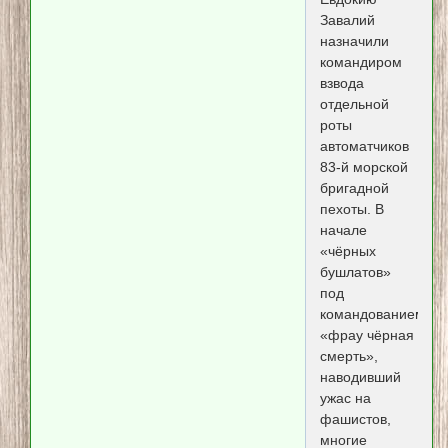
Завалий
назначили
командиром
взвода
отдельной
роты
автоматчиков
83-й морской
бригадной
пехоты. В
начале
«чёрных
бушлатов»
под
командованием
«фрау чёрная
смерть»,
наводивший
ужас на
фашистов,
многие