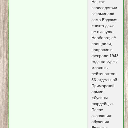
Но, как
впоследствии
вспоминала
сама Евдокия,
«никто даже
не пикнул».
Наоборот, её
поощрили,
направив в
феврале 1943
года на курсы
младших
лейтенантов
56-отдельной
Приморской
армии.
«Дусины
гвардейцы»
После
окончания
обучения
Евдокию