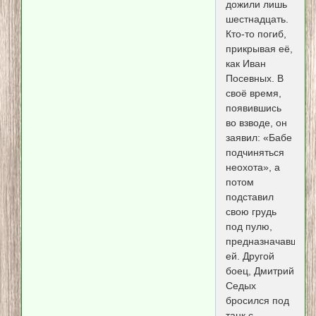
дожили лишь
шестнадцать.
Кто-то погиб,
прикрывая её,
как Иван
Посевных. В
своё время,
появившись
во взводе, он
заявил: «Бабе
подчиняться
неохота», а
потом
подставил
свою грудь
под пулю,
предназначавшуюс
ей. Другой
боец, Дмитрий
Седых
бросился под
танк с