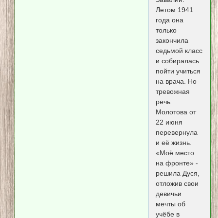
Летом 1941
года она
только
закончила
седьмой класс
и собиралась
пойти учиться
на врача. Но
тревожная
речь
Молотова от
22 июня
перевернула
и её жизнь.
«Моё место
на фронте» -
решила Дуся,
отложив свои
девичьи
мечты об
учёбе в