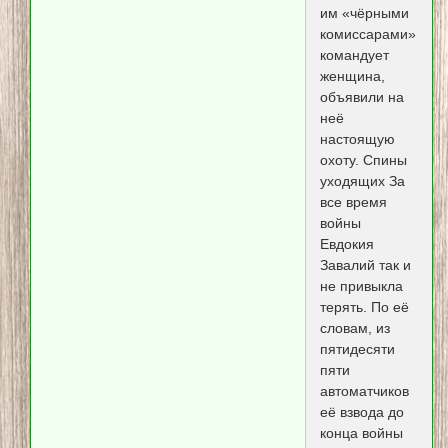
им «чёрными
комиссарами»
командует
женщина,
объявили на
неё
настоящую
охоту. Спины
уходящих За
все время
войны
Евдокия
Завалий так и
не привыкла
терять. По её
словам, из
пятидесяти
пяти
автоматчиков
её взвода до
конца войны