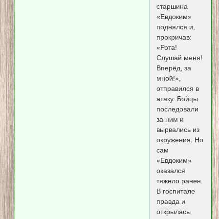
старшина
«Евдоким»
поднялся и,
прокричав:
«Рота!
Слушай меня!
Вперёд, за
мной!»,
отправился в
атаку. Бойцы
последовали
за ним и
вырвались из
окружения. Но
сам
«Евдоким»
оказался
тяжело ранен.
В госпитале
правда и
открылась.