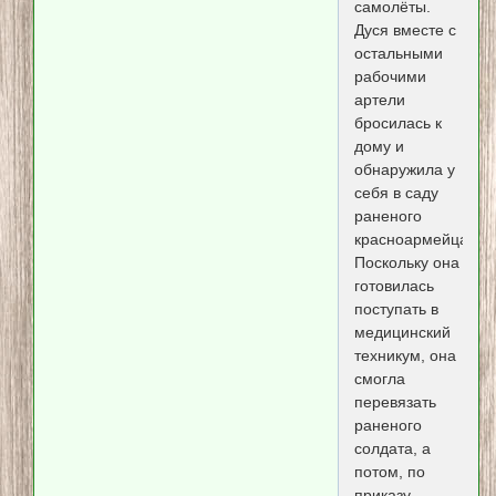
самолёты.
Дуся вместе с
остальными
рабочими
артели
бросилась к
дому и
обнаружила у
себя в саду
раненого
красноармейца.
Поскольку она
готовилась
поступать в
медицинский
техникум, она
смогла
перевязать
раненого
солдата, а
потом, по
приказу