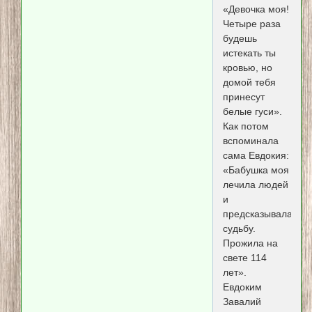
«Девочка моя!
Четыре раза
будешь
истекать ты
кровью, но
домой тебя
принесут
белые гуси».
Как потом
вспоминала
сама Евдокия:
«Бабушка моя
лечила людей
и
предсказывала
судьбу.
Прожила на
свете 114
лет».
Евдоким
Завалий