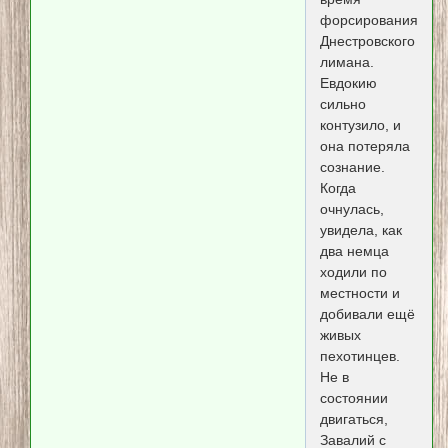
форсирования
Днестровского
лимана.
Евдокию
сильно
контузило, и
она потеряла
сознание.
Когда
очнулась,
увидела, как
два немца
ходили по
местности и
добивали ещё
живых
пехотинцев.
Не в
состоянии
двигаться,
Завалий с