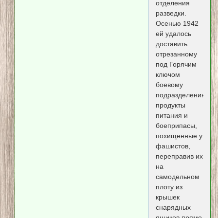
отделения
разведки.
Осенью 1942
ей удалось
доставить
отрезанному
под Горячим
ключом
боевому
подразделению
продукты
питания и
боеприпасы,
похищенные у
фашистов,
переправив их
на
самодельном
плоту из
крышек
снарядных
ящиков прямо