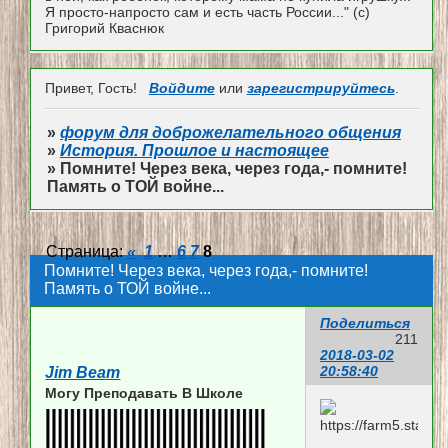
Я просто-напросто сам и есть часть России..." (с)
Григорий Кваснюк
Привет, Гость!
Войдите
или
зарегистрируйтесь
.
»
форум для доброжелательного общения
»
История. Прошлое и настоящее
»
Помните! Через века, через года,- помните!
Память о ТОЙ войне...
Страница:
«
1
…
6
7
8
Помните! Через века, через года,- помните!
Память о ТОЙ войне...
Поделиться
211
2018-03-02
20:58:40
Jim Beam
Могу Преподавать В Школе