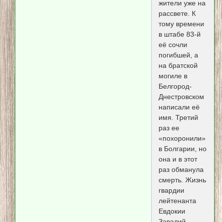
жители уже на
рассвете. К
тому времени
в штабе 83-й
её сочли
погибшей, а
на братской
могиле в
Белгород-
Днестровском
написали её
имя. Третий
раз ее
«похоронили»
в Болгарии, но
она и в этот
раз обманула
смерть. Жизнь
гвардии
лейтенанта
Евдокии
Завалий,