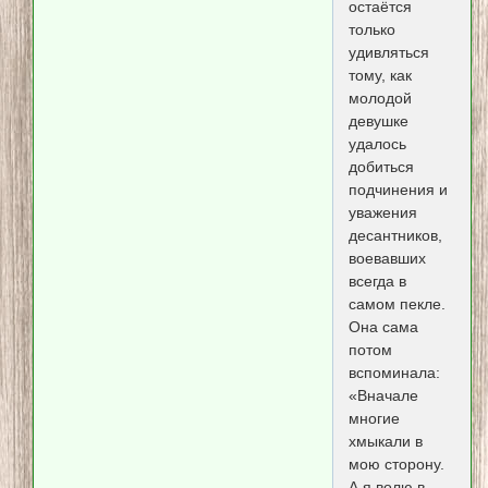
остаётся
только
удивляться
тому, как
молодой
девушке
удалось
добиться
подчинения и
уважения
десантников,
воевавших
всегда в
самом пекле.
Она сама
потом
вспоминала:
«Вначале
многие
хмыкали в
мою сторону.
А я волю в