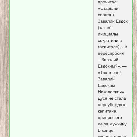
прочитал:
«Старший
сержант
Завалий Евдок
(так её
инициалы
сократили в
госпитале), - и
переспросил
– Завалий
Евдоким?». —
«Так точно!
Завалий
Евдоким
Николаевич».
Дуся не стала
переубеждать
капитана,
принявшего
её за мужчину.
В конце
концов, после