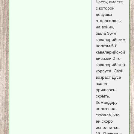
Часть, вместе
с которой
девушка
отправилась
на войну,
была 96-м
кавалерийским
полком 5-й
кавалерийской
дивизии 2-го
кавалерийского
корпуса. Свой
возраст Дусе
все же
пришлось
скрыть.
Командиру
полка она
сказала, что
ей скоро
исполнится
18. Отсюда и