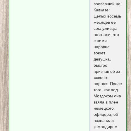
воевавшей на
Кавказе.
Целых восемь
месяцев её
сослуживцы
не знали, что
с ними
наравне
воюет
девушка,
быстро
признав её за
«своего
парня». После
того, как под
Моздоком она
взяла в плен
немецкого
офицера, её
назначили
командиром