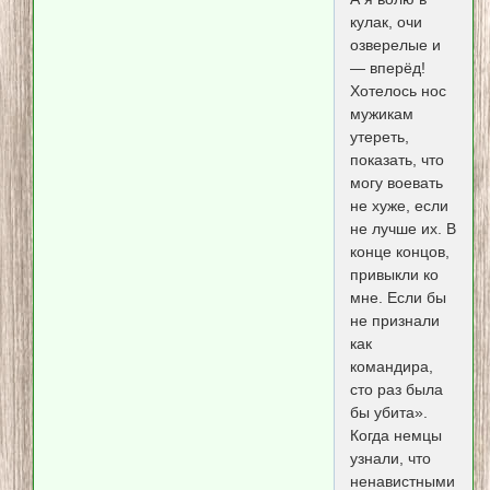
кулак, очи
озверелые и
— вперёд!
Хотелось нос
мужикам
утереть,
показать, что
могу воевать
не хуже, если
не лучше их. В
конце концов,
привыкли ко
мне. Если бы
не признали
как
командира,
сто раз была
бы убита».
Когда немцы
узнали, что
ненавистными