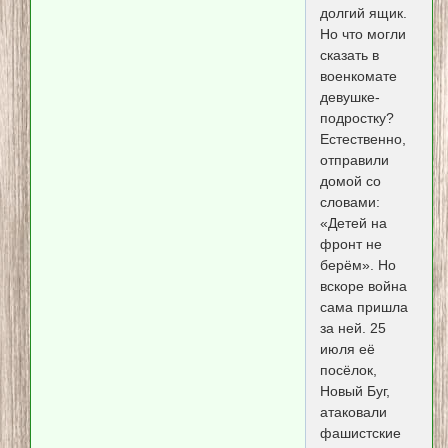
долгий ящик.
Но что могли
сказать в
военкомате
девушке-
подростку?
Естественно,
отправили
домой со
словами:
«Детей на
фронт не
берём». Но
вскоре война
сама пришла
за ней. 25
июля её
посёлок,
Новый Буг,
атаковали
фашистские