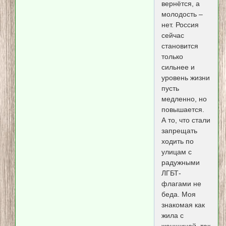
вернётся, а
молодость –
нет. Россия
сейчас
становится
только
сильнее и
уровень жизни
пусть
медленно, но
повышается.
А то, что стали
запрещать
ходить по
улицам с
радужными
ЛГБТ-
флагами не
беда. Моя
знакомая как
жила с
женщиной, так