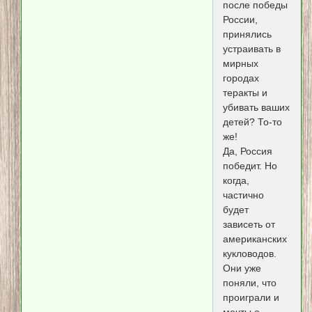
после победы
России,
принялись
устраивать в
мирных
городах
теракты и
убивать ваших
детей? То-то
же!
Да, Россия
победит. Но
когда,
частично
будет
зависеть от
американских
кукловодов.
Они уже
поняли, что
проиграли и
мечты о