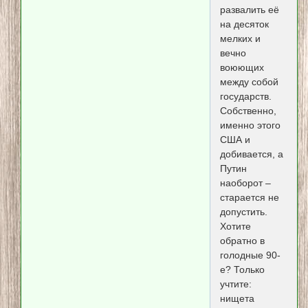
развалить её
на десяток
мелких и
вечно
воюющих
между собой
государств.
Собственно,
именно этого
США и
добивается, а
Путин
наоборот –
старается не
допустить.
Хотите
обратно в
голодные 90-
е? Только
учтите:
нищета