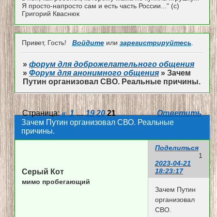
Я просто-напросто сам и есть часть России..." (с)
Григорий Кваснюк
Привет, Гость!
Войдите
или
зарегистрируйтесь
.
»
форум для доброжелательного общения
»
Форум для анонимного общения
»
Зачем
Путин организовал СВО. Реальные причины.
Страница:
«
1
…
19
20
21
Ответить
Зачем Путин организовал СВО. Реальные
причины.
Поделиться
1
2023-04-21
18:23:17
Серый Кот
мимо пробегающий
Зачем Путин
организовал
СВО.