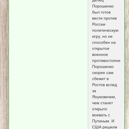
Порошенко
был готов
вести против
России
политическую
игру, но не
способен на
открытое
военное
противостояние.
Порошенко
скорее сам
сбежит в
Ростов вслед
за
Януковичем,
чем станет
открыто
воевать с
Путиным. И
США решили