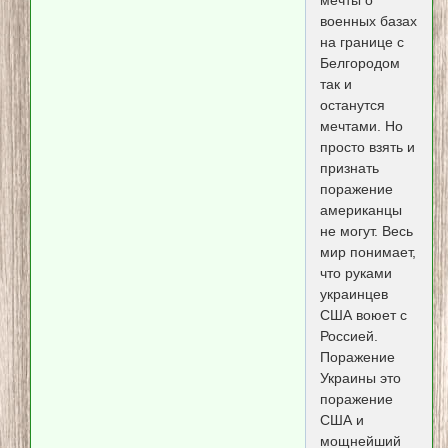
военных базах
на границе с
Белгородом
так и
останутся
мечтами. Но
просто взять и
признать
поражение
американцы
не могут. Весь
мир понимает,
что руками
украинцев
США воюет с
Россией.
Поражение
Украины это
поражение
США и
мощнейший