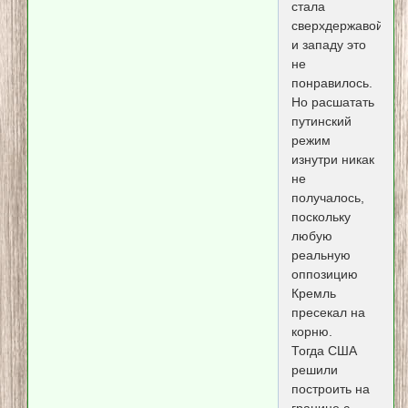
стала
сверхдержавой
и западу это
не
понравилось.
Но расшатать
путинский
режим
изнутри никак
не
получалось,
поскольку
любую
реальную
оппозицию
Кремль
пресекал на
корню.
Тогда США
решили
построить на
границе с