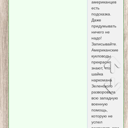
американцев
есть
подсказка.
Даже
придумывать
ничего не
надо!
Записывайте.
Американские
кукловоды
прекрасно
знают, что
шайка
наркомана
Зеленского
разворовала
всю западную
военную
помощь,
которую не
успел
распилить сам