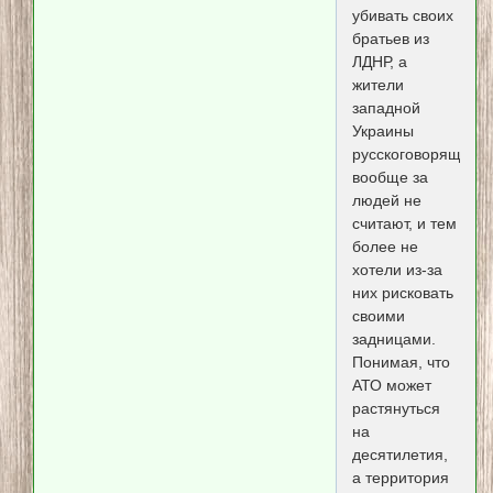
убивать своих
братьев из
ЛДНР, а
жители
западной
Украины
русскоговорящих
вообще за
людей не
считают, и тем
более не
хотели из-за
них рисковать
своими
задницами.
Понимая, что
АТО может
растянуться
на
десятилетия,
а территория