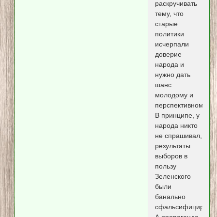
раскручивать
тему, что
старые
политики
исчерпали
доверие
народа и
нужно дать
шанс
молодому и
перспективному.
В принципе, у
народа никто
не спрашивал,
результаты
выборов в
пользу
Зеленского
были
банально
сфальсифицирова
А пропаганда