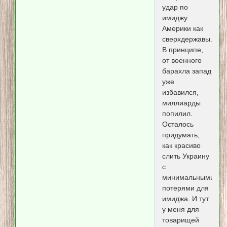
удар по
имиджу
Америки как
сверхдержавы.
В принципе,
от военного
барахла запад
уже
избавился,
миллиарды
попилил.
Осталось
придумать,
как красиво
слить Украину
с
минимальными
потерями для
имиджа. И тут
у меня для
товарищей