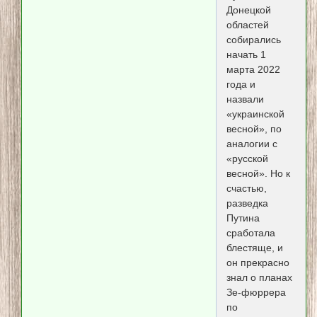
Донецкой
областей
собирались
начать 1
марта 2022
года и
назвали
«украинской
весной», по
аналогии с
«русской
весной». Но к
счастью,
разведка
Путина
сработала
блестяще, и
он прекрасно
знал о планах
Зе-фюррера
по