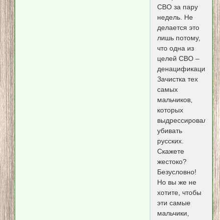
СВО за пару
недель. Не
делается это
лишь потому,
что одна из
целей СВО –
денацификация.
Зачистка тех
самых
мальчиков,
которых
выдрессировали
убивать
русских.
Скажете
жестоко?
Безусловно!
Но вы же не
хотите, чтобы
эти самые
мальчики,