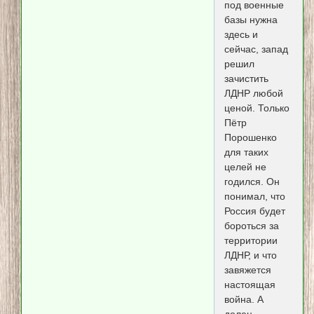
под военные
базы нужна
здесь и
сейчас, запад
решил
зачистить
ЛДНР любой
ценой. Только
Пётр
Порошенко
для таких
целей не
годился. Он
понимал, что
Россия будет
бороться за
территории
ЛДНР, и что
завяжется
настоящая
война. А
делец