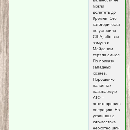
могли
долететь до
Кремля. Это
категорически
не устроило
США, ибо вся
замута с
Майданом
теряла смысл.
По приказу
западных
хозяев,
Порошенко
начал так
называемую
АТО –
антитеррористиче
операцию. Но
украинцы с
юго-востока
неохотно шли