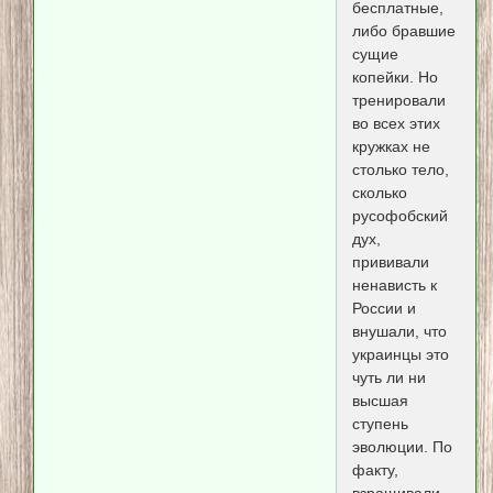
бесплатные,
либо бравшие
сущие
копейки. Но
тренировали
во всех этих
кружках не
столько тело,
сколько
русофобский
дух,
прививали
ненависть к
России и
внушали, что
украинцы это
чуть ли ни
высшая
ступень
эволюции. По
факту,
взращивали