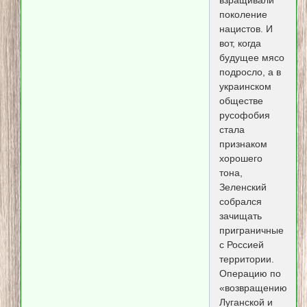
поколение
нацистов. И
вот, когда
будущее мясо
подросло, а в
украинском
обществе
русофобия
стала
признаком
хорошего
тона,
Зеленский
собрался
зачищать
приграничные
с Россией
территории.
Операцию по
«возвращению»
Луганской и