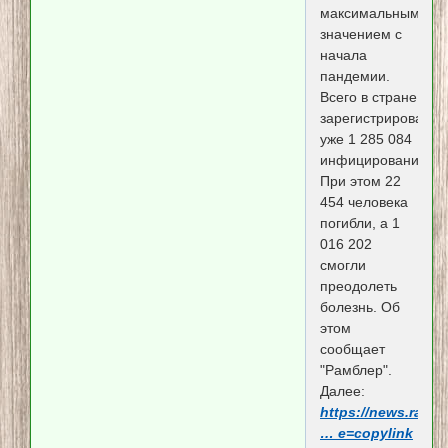
максимальным
значением с
начала
пандемии.
Всего в стране
зарегистрировано
уже 1 285 084
инфицирования.
При этом 22
454 человека
погибли, а 1
016 202
смогли
преодолеть
болезнь. Об
этом
сообщает
"Рамблер".
Далее:
https://news.ramb
… e=copylink