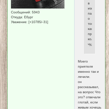
в
известность
Сообщений:
5943
пациента
Откуда:
Ебург
о
Уважение:
[+10785/-31]
том
какие
препараты
колят?
чудненько...
Моего
приятеля
именно так и
лечили.
он
рассказывал,
на вопрос Что
это? отвечали
глотай, если
живым хочешь