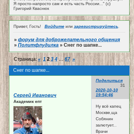
Я просто-напросто сам и есть часть России..." (с)
Григорий Кваснюк
Привет, Гость!
Войдите
или
зарегистрируйтесь
.
»
форум для доброжелательного общения
»
Политфлудилка
»
Снег по шапке...
Страница:
«
1
2
3
4
…
67
»
Снег по шапке...
Поделиться
31
2020-10-10
19:54:46
Сергей Иванович
Академик епт
Ну всё капец
Москве,ща
Собянин
залютует...
Врачи