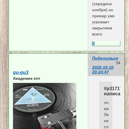
(середина
ноября) но
примар уже
угрожает
закрытием
всего
0
Поделиться
34
2020-10-10
20:24:47
qu-qu3
Академик епт
#p317173,
написал(а)
это
как?
Лечат
не
ставя