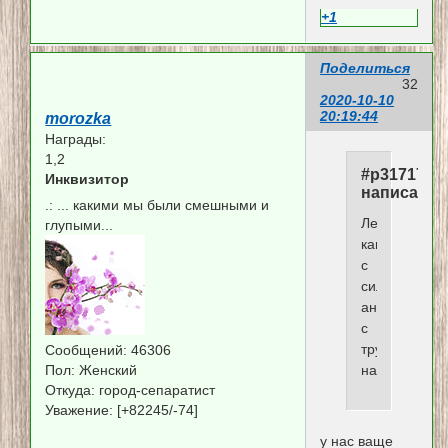
+1
Поделиться
32
2020-10-10
20:19:44
morozka
Награды:
1,2
#p317170,
Инквизитор
написал(а)
.:
... какими мы были смешными и
Лечат
глупыми...
капельница
с
сильными
антибиотика
с
трудным
Сообщений:
46306
Пол:
Женский
названием.
Откуда:
город-сепаратист
Уважение:
[+82245/-74]
у нас ваще