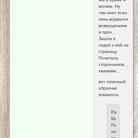
мочмм. Ну
там инет ясен
пень ворвался
возмущением
и проч...
Зашла я
седня к ней на
страницу.
Почитала
сторонников...
хммммм...
вот типичный
образчик
коммента
Pasha
Mammadov
Потому
что,
соглашаться