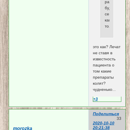
распростран
будто
секрет
какой
то.
это как? Лечат
не ставя в
известность
пациента о
том какие
препараты
колят?
чудненько...
+3
Поделиться
33
2020-10-10
20:21:38
morozka