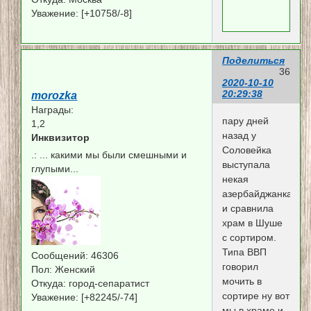
Уважение:
[+10758/-8]
Поделиться
36
2020-10-10
20:29:38
morozka
Награды:
пару дней
1,2
назад у
Инквизитор
Соловейка
.:
... какими мы были смешными и
выступала
глупыми...
некая
азербайджанка
и сравнила
храм в Шуше
с сортиром.
Типа ВВП
Сообщений:
46306
говорил
Пол:
Женский
мочить в
Откуда:
город-сепаратист
сортире ну вот
Уважение:
[+82245/-74]
мы в храме и