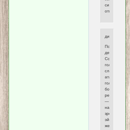
синдром
отмены.
диазепекс
Побочные
действия.
Сонливость,
головокруже
слабость,
атаксия,
головная
боль;
редко
—
нарушения
зрения,
эйфория,
желтуха,