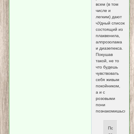
всем (в том
числе и
легким) дают
чУдный список
состоящий из
плаквенила,
алпрозолама
и диазепекса.
Покушав
такой, не то
что будешь
чувствовать
себя живым
покойником,
а и с
розовыми
пони
познакомишься.
Побочные