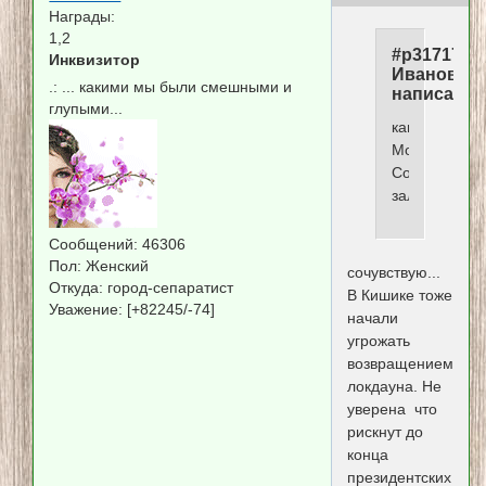
Награды:
1,2
#p317172,
Инквизитор
Иванович
.:
... какими мы были смешными и
написал(а)
глупыми...
капец
Москве,ща
Собянин
залютует...
Сообщений:
46306
Пол:
Женский
сочувствую...
Откуда:
город-сепаратист
В Кишике тоже
Уважение:
[+82245/-74]
начали
угрожать
возвращением
локдауна. Не
уверена что
рискнут до
конца
президентских