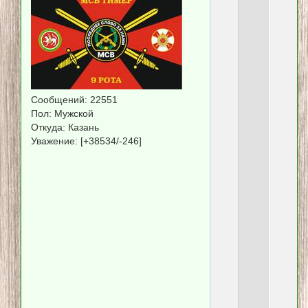
Тиль
напис
Сообщений:
22551
Пол:
Мужской
Откуда:
Казань
Уважение:
[+38534/-246]
минус
10.
в
сланца
сугроб