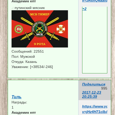
v=JRsnQ6aatoY
Академик епт
.:
путинский мясник
+2
Сообщений:
22551
Пол:
Мужской
Откуда:
Казань
Уважение:
[+38534/-246]
Поделиться
995
2017-12-23
20:25:39
Тиль
Награды:
https://www.yout
1
v=jHz4H71cIbA
Академик епт