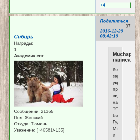
+4
Поделиться
37
2016-12-29
08:42:19
Сибирь
Награды:
1
Muchspb
Академик епт
написал(а)
Кекс,
зарожение
украинством
прекрасно
видно
на
ТОФе:
Сообщений:
21365
Берта,
Пол:
Женский
Гудвин,
Откуда:
Тюмень
Мыслитель
Уважение:
[+46581/-135]
и