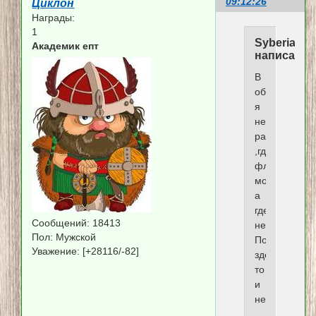
09:12:26
Циклон
Награды:
1
Syberia
Академик епт
написал(а)
В
общем,
я
не
разобралась
,где
флудить
можно,
а
где
Сообщений:
18413
нельзя.
Пол:
Мужской
Похоже,
Уважение:
[+28116/-82]
здесь
то
и
нельзя(((