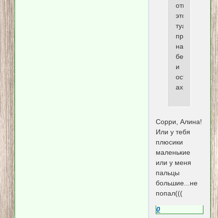
открытие
этого
туалета
приближает
наступление
безвиза
и
останавлива
ахрессора
Сорри, Алина!
Или у тебя
плюсики
маленькие
или у меня
пальцы
большие...не
попал(((
0