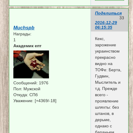
Поделиться
33
2016-12-29
06:15:35
Muchspb
Награды:
Кекс,
1
зарожение
Академик епт
украинством
прекрасно
видно на
ТОФе: Берта,
Гудвин,
Мыслитель и
Сообщений:
1976
т.д. Прежде
Пол:
Мужской
Откуда:
СПб
всего -
Уважение:
[+4369/-18]
проявление
шляхты: без
штанов, в
дерьме,
однако с
бараньем