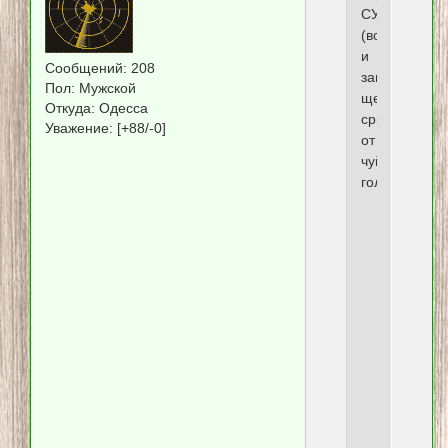
СУГС!
(встала
и
Сообщений:
208
запела
Пол:
Мужской
щенявмерла
Откуда:
Одесса
срывающим
Уважение:
[+88/-0]
от
чуйств
голосом)
В
Одесс
облас
с
помпо
откры
школ
туале
В
селе