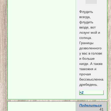
Флудить
всегда,
флудить
везде, вот
лозунг мой и
солнца.
Границы
дозволенного
у вас в голове
и больше
нигде. А также
таможня и
прочая
бессмысленная
дребедень.
+2
Поделиться
41