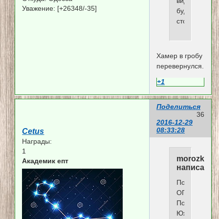
видимости,
Уважение:
[+26348/-35]
будет
стоять.
Хамер в гробу
перевернулся.....
+1
Поделиться
36
2016-12-29
08:33:28
Cetus
Награды:
1
morozka
Академик епт
написал(а)
Пока,
ОПЗ.
Пока,
Южный.