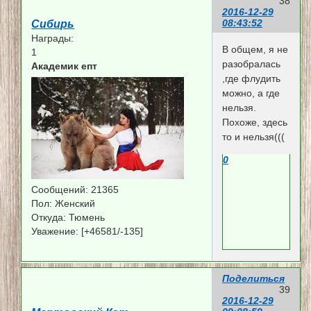
38
2016-12-29
08:43:52
Сибирь
Награды:
В общем, я не
1
разобралась
Академик епт
,где флудить
можно, а где
нельзя.
Похоже, здесь
то и нельзя(((
0
Сообщений:
21365
Пол:
Женский
Откуда:
Тюмень
Уважение:
[+46581/-135]
Поделиться
39
2016-12-29