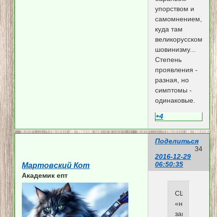
упорством и
самомнением,
куда там
великорусскому
шовинизму...
Степень
проявления -
разная, но
симптомы -
одинаковые.
+4
Поделиться
34
2016-12-29
06:50:35
Мартовский Кот
Академик епт
США
«нужно
заняться