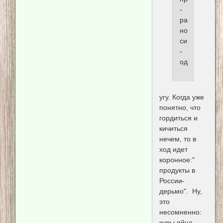
-
разная,
но
симптомы
-
одинаковые.
угу. Когда уже
понятно, что
гордиться и
кичиться
нечем, то в
ход идет
коронное:"
продукты в
России-
дерьмо". Ну,
это
несомненно:
куры яйца