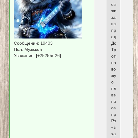
своей
жизнью»,
заявил
избранный
президент
страны
Дональд
Сообщений:
19403
Пол:
Мужской
Трамп,
Уважение:
[+25255/-26]
отвечая
на
вопрос
журналистов
о
планах
ввести
новые
санкции
против
России
«за
хакерские