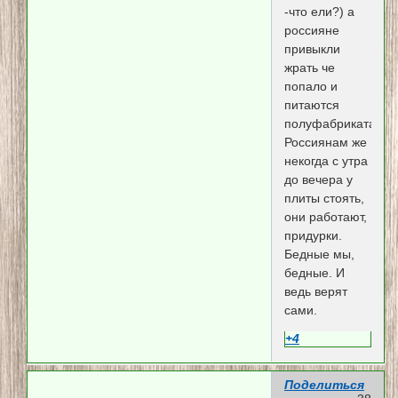
-что ели?) а
россияне
привыкли
жрать че
попало и
питаются
полуфабрикатами.
Россиянам же
некогда с утра
до вечера у
плиты стоять,
они работают,
придурки.
Бедные мы,
бедные. И
ведь верят
сами.
+4
Поделиться