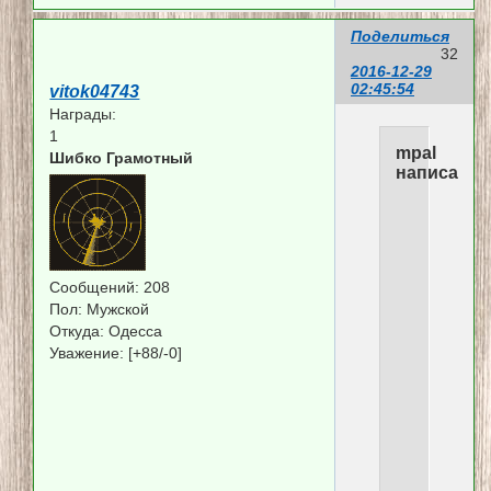
Поделиться
32
2016-12-29
02:45:54
vitok04743
Награды:
1
mpal
Шибко Грамотный
написал(а)
moro
напис
Сообщений:
208
Пол:
Мужской
Откуда:
Одесса
Уважение:
[+88/-0]