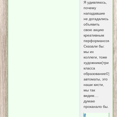
Я удивляюсь,
почему
нападавшие
не догадались
объявить
свою акцию
креативным
перформансом?
Сказали бы:
мы их
коллеги, тоже
художники(три
класса
образование©)
автоматы, это
наши кисти,
мы так
видим....
думаю
проканало бы.
0