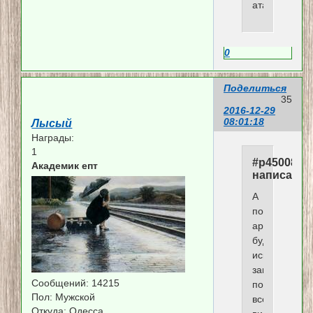
атаки».
0
Поделиться
35
2016-12-29
08:01:18
Лысый
Награды:
1
#p45008,m
Академик епт
написал(а)
А
пока
арендатора
будут
искать,
завод,
Сообщений:
14215
по
Пол:
Мужской
всей
Откуда:
Одесса