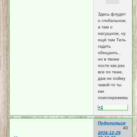
Здесь флудят
о глобальном,
а там о
насущном, ну
ещё там Тиль
гадить
обещаить...
но в твоем
посте как раз
все по теме,
даж не пойму
чавой-то ты
как
поиспереживалась?
+1
Поделиться
40
2016-12-29