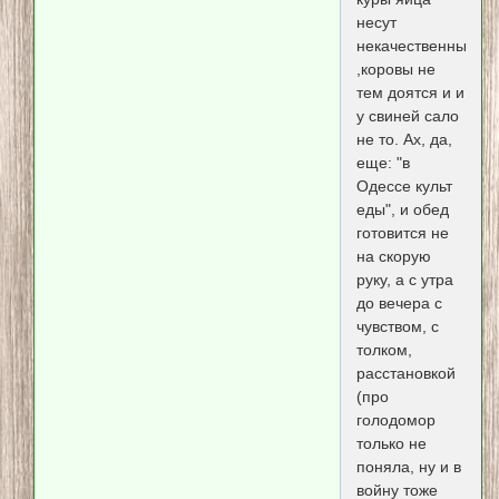
несут
некачественные
,коровы не
тем доятся и и
у свиней сало
не то. Ах, да,
еще: "в
Одессе культ
еды", и обед
готовится не
на скорую
руку, а с утра
до вечера с
чувством, с
толком,
расстановкой
(про
голодомор
только не
поняла, ну и в
войну тоже