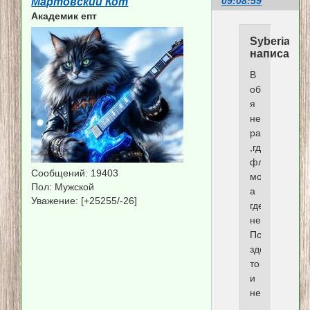
09:08:59
Мартовский Кот
Академик епт
Syberia
написал(а)
В
общем,
я
не
разобралась
,где
флудить
Сообщений:
19403
можно,
Пол:
Мужской
а
Уважение:
[+25255/-26]
где
нельзя.
Похоже,
здесь
то
и
нельзя(((