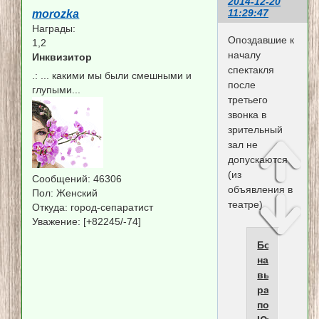
2014-12-20
11:29:47
morozka
Награды:
Опоздавшие к
1,2
началу
Инквизитор
спектакля
.:
... какими мы были смешными и
после
глупыми...
третьего
звонка в
зрительный
зал не
допускаются
(из
Сообщений:
46306
объявления в
Пол:
Женский
театре)
Откуда:
город-сепаратист
Уважение:
[+82245/-74]
Болгария
намерена
выдать
разрешения
по