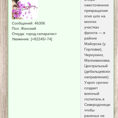
ожесточенное
прекращение
огня шло на
многих
Сообщений:
46306
участках
Пол:
Женский
фронта — в
Откуда:
город-сепаратист
районе
Уважение:
[+82245/-74]
Майорска (у
Горловки),
Чернухино,
Малоивановка,
Центральный
(дебальцевское
направление).
У.кроп срочно
создает
военный
госпиталь в
Северодонецке,
чтобы
раненых не