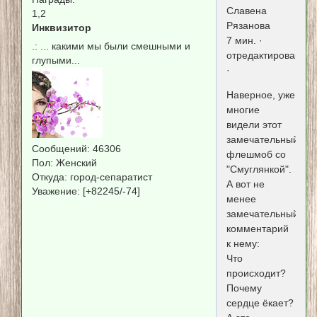
Славена
1,2
Рязанова
Инквизитор
7 мин. ·
.:
... какими мы были смешными и
отредактировано
глупыми...
·
Наверное, уже
многие
видели этот
замечательный
Сообщений:
46306
флешмоб со
Пол:
Женский
"Смуглянкой".
Откуда:
город-сепаратист
А вот не
Уважение:
[+82245/-74]
менее
замечательный
комментарий
к нему:
Что
происходит?
Почему
сердце ёкает?