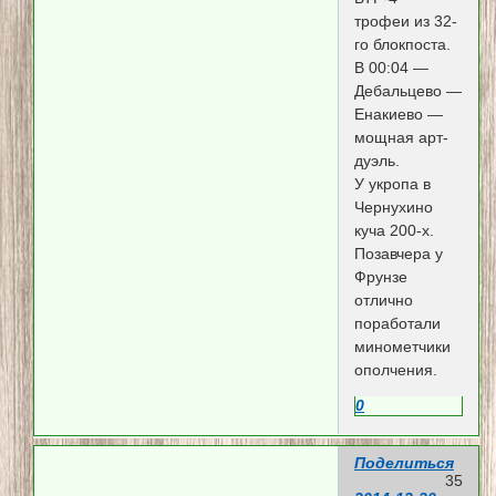
трофеи из 32-
го блокпоста.
В 00:04 —
Дебальцево —
Енакиево —
мощная арт-
дуэль.
У укропа в
Чернухино
куча 200-х.
Позавчера у
Фрунзе
отлично
поработали
минометчики
ополчения.
0
Поделиться
35