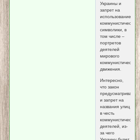
Украины и
запрет на
использование
коммунистической
символики, в
том числе –
портретов
деятелей
мирового
коммунистического
движения.
Интересно,
что закон
предусматривает
и запрет на
названия улиц
в честь
коммунистических
деятелей, из-
за чего
Украину будет