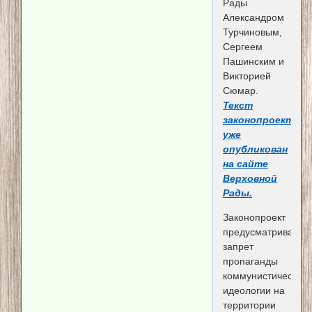
Рады
Александром
Турчиновым,
Сергеем
Пашинским и
Викторией
Сюмар.
Текст
законопроекта
уже
опубликован
на сайте
Верховной
Рады.
Законопроект
предусматривает
запрет
пропаганды
коммунистической
идеологии на
территории