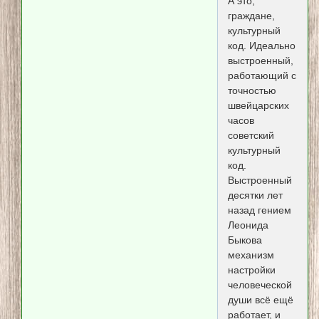
А это,
граждане,
культурный
код. Идеально
выстроенный,
работающий с
точностью
швейцарских
часов
советский
культурный
код.
Выстроенный
десятки лет
назад гением
Леонида
Быкова
механизм
настройки
человеческой
души всё ещё
работает, и