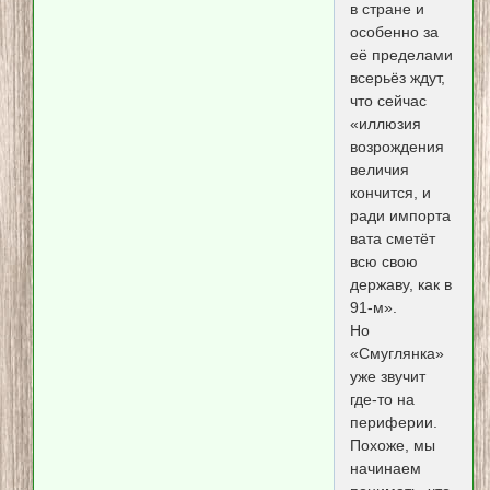
в стране и
особенно за
её пределами
всерьёз ждут,
что сейчас
«иллюзия
возрождения
величия
кончится, и
ради импорта
вата сметёт
всю свою
державу, как в
91-м».
Но
«Смуглянка»
уже звучит
где-то на
периферии.
Похоже, мы
начинаем