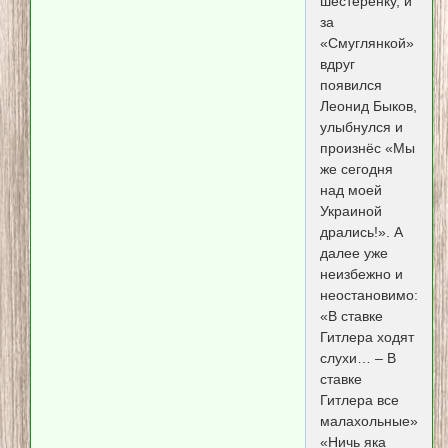
шестеренку, и
за
«Смуглянкой»
вдруг
появился
Леонид Быков,
улыбнулся и
произнёс «Мы
же сегодня
над моей
Украиной
дрались!». А
далее уже
неизбежно и
неостановимо:
«В ставке
Гитлера ходят
слухи… – В
ставке
Гитлера все
малахольные»,
«Ничь яка