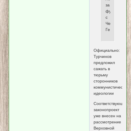
за
футболку
с
Че
Геварой
Официально:
Турчинов
предложил
сажать в
тюрьму
сторонников
коммунистической
идеологии
Соответствующий
законопроект
уже внесен на
рассмотрение
Верховной