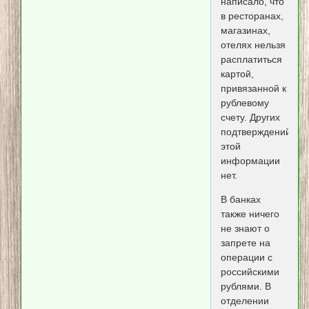
написало, что
в ресторанах,
магазинах,
отелях нельзя
расплатиться
картой,
привязанной к
рублевому
счету. Других
подтверждений
этой
информации
нет.
В банках
также ничего
не знают о
запрете на
операции с
российскими
рублями. В
отделении