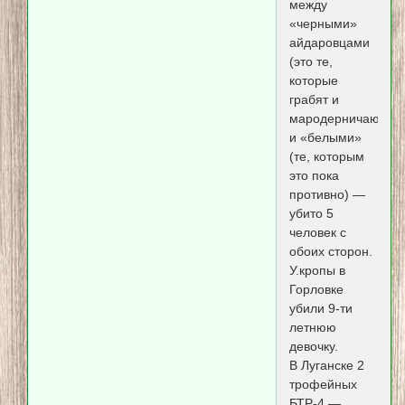
между
«черными»
айдаровцами
(это те,
которые
грабят и
мародерничают)
и «белыми»
(те, которым
это пока
противно) —
убито 5
человек с
обоих сторон.
У.кропы в
Горловке
убили 9-ти
летнюю
девочку.
В Луганске 2
трофейных
БТР-4 —