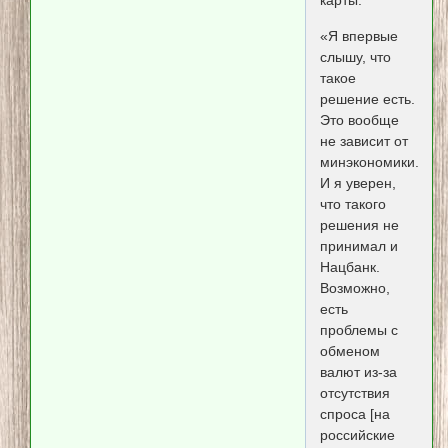
карты.
«Я впервые
слышу, что
такое
решение есть.
Это вообще
не зависит от
минэкономики.
И я уверен,
что такого
решения не
принимал и
Нацбанк.
Возможно,
есть
проблемы с
обменом
валют из-за
отсутствия
спроса [на
российские