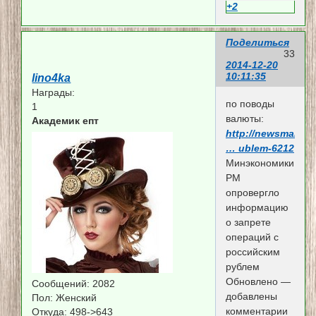
+2
Поделиться
33
2014-12-20
10:11:35
lino4ka
Награды:
по поводы
1
валюты:
Академик епт
http://newsmaker.
… ublem-6212
Минэкономики
РМ
опровергло
информацию
о запрете
операций с
российским
рублем
Обновлено —
Сообщений:
2082
добавлены
Пол:
Женский
комментарии
Откуда:
498->643