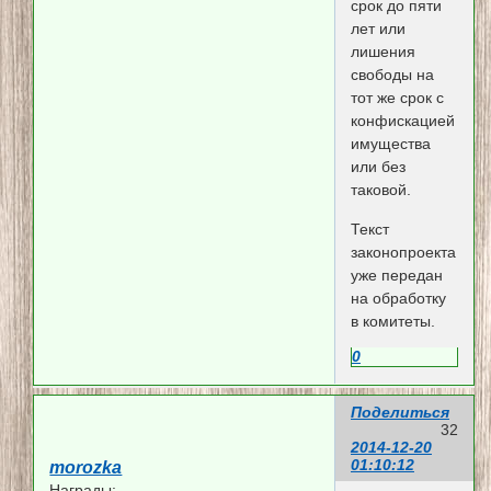
срок до пяти
лет или
лишения
свободы на
тот же срок с
конфискацией
имущества
или без
таковой.
Текст
законопроекта
уже передан
на обработку
в комитеты.
0
Поделиться
32
2014-12-20
01:10:12
morozka
Награды: