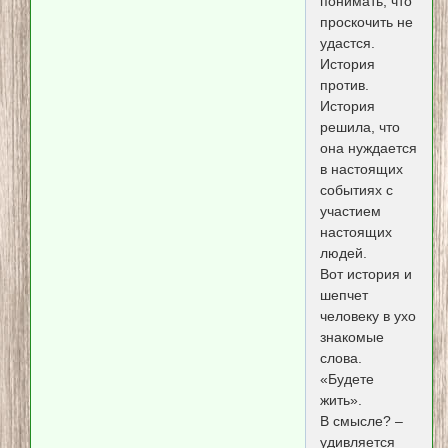
понимать, что
проскочить не
удастся.
История
против.
История
решила, что
она нуждается
в настоящих
событиях с
участием
настоящих
людей.
Вот история и
шепчет
человеку в ухо
знакомые
слова.
«Будете
жить».
В смысле? –
удивляется