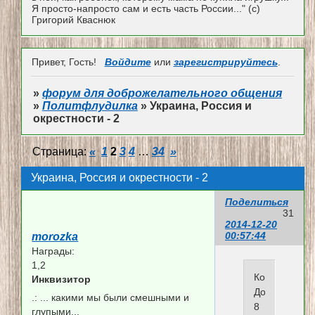
Я просто-напросто сам и есть часть России..." (с)
Григорий Кваснюк
Привет, Гость!
Войдите
или
зарегистрируйтесь
.
»
форум для доброжелательного общения
»
Политфлудилка
»
Украина, Россия и
окрестности - 2
Страница:
«
1
2
3
4
…
34
»
Украина, Россия и окрестности - 2
Поделиться
31
2014-12-20
00:57:44
morozka
Награды:
1,2
Константин
Инквизитор
Долгов
.:
... какими мы были смешными и
8
глупыми...