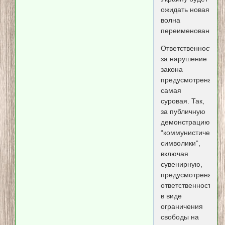
ожидать новая
волна
переименований.
Ответственность
за нарушение
закона
предусмотрена
самая
суровая. Так,
за публичную
демонстрацию
“коммунистической
символики”,
включая
сувенирную,
предусмотрена
ответственность
в виде
ограничения
свободы на