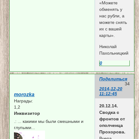
«Можете
обменять у
нас рубли, а
можете снять
их с вашей
карты».
Николай
Пахольницкий
0
Поделиться
34
2014-12-20
11:12:45
morozka
Награды:
20.12.14.
1,2
Сводка с
Инквизитор
фронтов от
.:
... какими мы были смешными и
ополченца
глупыми...
Прохорова.
Вчера