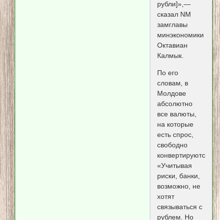
рубли]»,—
сказал NM
замглавы
минэкономики
Октавиан
Калмык.
По его
словам, в
Молдове
абсолютно
все валюты,
на которые
есть спрос,
свободно
конвертируются.
«Учитывая
риски, банки,
возможно, не
хотят
связываться с
рублем. Но