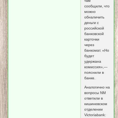
там
сообщили, что
можно
обналичить
деньги с
российской
банковской
карточки
через
банкомат. «Но
будет
удержана
комиссия»,—
пояснили в
банке.
Аналогично на
вопросы NM
ответили в
кишиневском
отделении
Victoriabank: