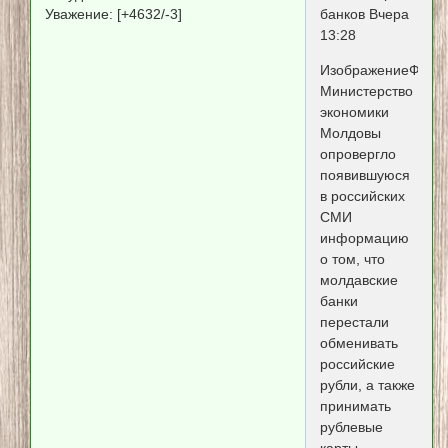
Уважение:
[+4632/-3]
банков Вчера
13:28
ИзображениеФото:f
Министерство
экономики
Молдовы
опровергло
появившуюся
в российских
СМИ
информацию
о том, что
молдавские
банки
перестали
обменивать
российские
рубли, а также
принимать
рублевые