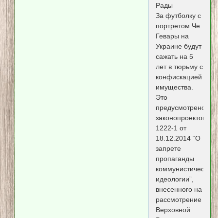
Рады
За футболку с
портретом Че
Гевары на
Украине будут
сажать на 5
лет в тюрьму с
конфискацией
имущества.
Это
предусмотрено
законопроектом
1222-1 от
18.12.2014 “О
запрете
пропаганды
коммунистической
идеологии”,
внесенного на
рассмотрение
Верховной