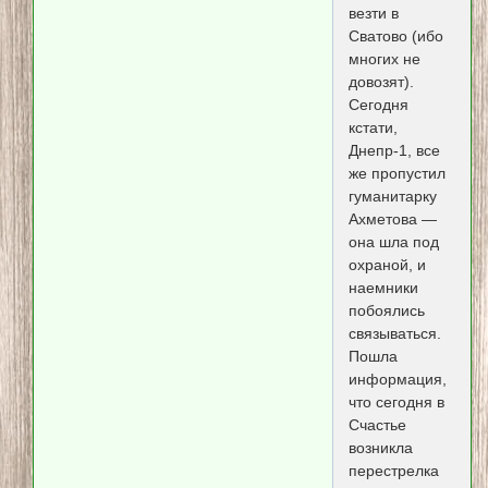
везти в
Сватово (ибо
многих не
довозят).
Сегодня
кстати,
Днепр-1, все
же пропустил
гуманитарку
Ахметова —
она шла под
охраной, и
наемники
побоялись
связываться.
Пошла
информация,
что сегодня в
Счастье
возникла
перестрелка