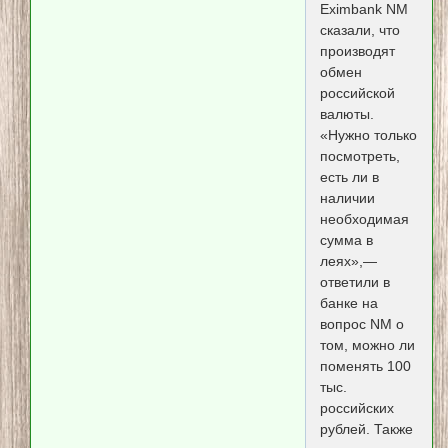
Eximbank NM
сказали, что
производят
обмен
российской
валюты.
«Нужно только
посмотреть,
есть ли в
наличии
необходимая
сумма в
леях»,—
ответили в
банке на
вопрос NM о
том, можно ли
поменять 100
тыс.
российских
рублей. Также